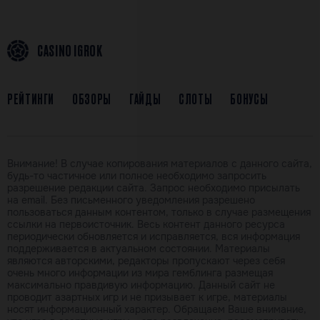
CASINO IGROK
РЕЙТИНГИ
ОБЗОРЫ
ГАЙДЫ
СЛОТЫ
БОНУСЫ
Внимание! В случае копирования материалов с данного сайта,
будь-то частичное или полное необходимо запросить
разрешение редакции сайта. Запрос необходимо присылать
на email. Без письменного уведомления разрешено
пользоваться данным контентом, только в случае размещения
ссылки на первоисточник. Весь контент данного ресурса
периодически обновляется и исправляется, вся информация
поддерживается в актуальном состоянии. Материалы
являются авторскими, редакторы пропускают через себя
очень много информации из мира гемблинга размещая
максимально правдивую информацию. Данный сайт не
проводит азартных игр и не призывает к игре, материалы
носят информационный характер. Обращаем Ваше внимание,