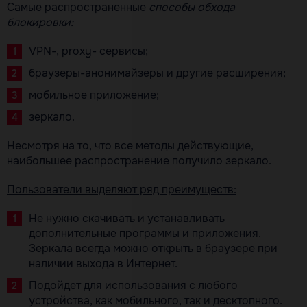
Самые распространенные
способы обхода
блокировки:
VPN-, proxy- сервисы;
браузеры-анонимайзеры и другие расширения;
мобильное приложение;
зеркало.
Несмотря на то, что все методы действующие,
наибольшее распространение получило зеркало.
Пользователи выделяют ряд преимуществ:
Не нужно скачивать и устанавливать
дополнительные программы и приложения.
Зеркала всегда можно открыть в браузере при
наличии выхода в Интернет.
Подойдет для использования с любого
устройства, как мобильного, так и десктопного.