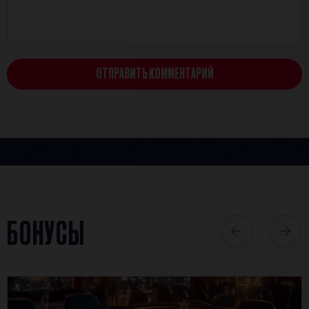
ОТПРАВИТЬ КОММЕНТАРИЙ
БОНУСЫ