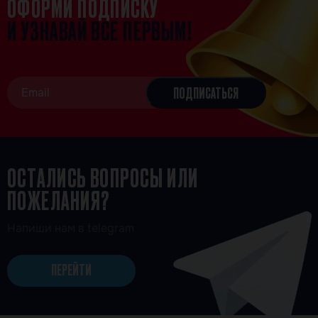
ОФОРМИ ПОДПИСКУ
И УЗНАВАЙ ВСЕ ПЕРВЫМ!
ОСТАЛИСЬ ВОПРОСЫ ИЛИ
ПОЖЕЛАНИЯ?
Напиши нам в telegram
ПЕРЕЙТИ