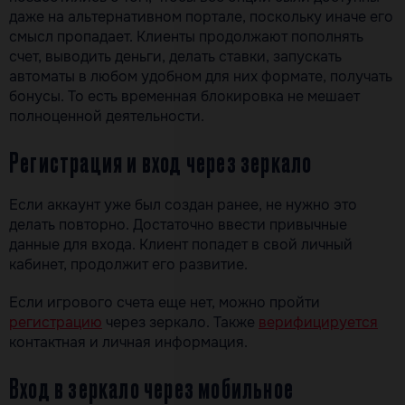
даже на альтернативном портале, поскольку иначе его
смысл пропадает. Клиенты продолжают пополнять
счет, выводить деньги, делать ставки, запускать
автоматы в любом удобном для них формате, получать
бонусы. То есть временная блокировка не мешает
полноценной деятельности.
Регистрация и вход через зеркало
Если аккаунт уже был создан ранее, не нужно это
делать повторно. Достаточно ввести привычные
данные для входа. Клиент попадет в свой личный
кабинет, продолжит его развитие.
Если игрового счета еще нет, можно пройти
регистрацию
через зеркало. Также
верифицируется
контактная и личная информация.
Вход в зеркало через мобильное