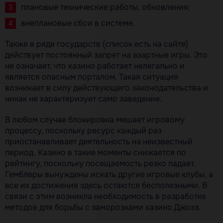
плановые технические работы, обновления;
внеплановые сбои в системе.
Также в ряде государств (список есть на сайте)
действует постоянный запрет на азартные игры. Это
не означает, что казино работает нелегально и
является опасным порталом. Такая ситуация
возникает в силу действующего законодательства и
никак не характеризует само заведение.
В любом случае блокировка мешает игровому
процессу, поскольку ресурс каждый раз
приостанавливает деятельность на неизвестный
период. Казино в такие моменты снижается по
рейтингу, поскольку посещаемость резко падает.
Гемблеры вынуждены искать другие игровые клубы, а
все их достижения здесь остаются бесполезными. В
связи с этим возникла необходимость в разработке
методов для борьбы с заморозками казино Джозз.