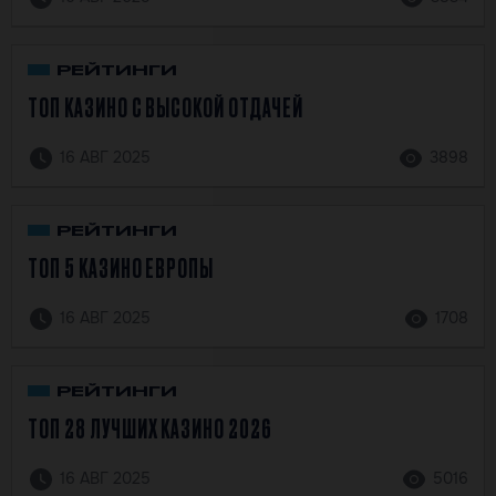
РЕЙТИНГИ
ТОП КАЗИНО С ВЫСОКОЙ ОТДАЧЕЙ
16 АВГ 2025
3898
РЕЙТИНГИ
ТОП 5 КАЗИНО ЕВРОПЫ
16 АВГ 2025
1708
РЕЙТИНГИ
ТОП 28 ЛУЧШИХ КАЗИНО 2026
16 АВГ 2025
5016