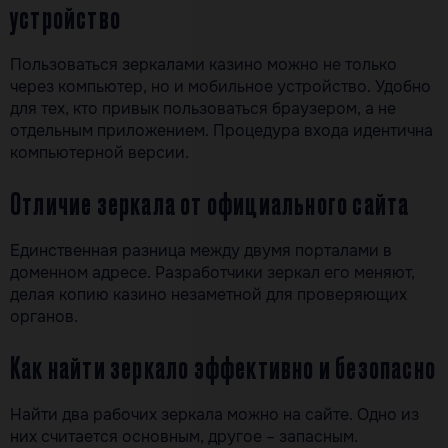
устройство
Пользоваться зеркалами казино можно не только
через компьютер, но и мобильное устройство. Удобно
для тех, кто привык пользоваться браузером, а не
отдельным приложением. Процедура входа идентична
компьютерной версии.
Отличие зеркала от официального сайта
Единственная разница между двумя порталами в
доменном адресе. Разработчики зеркал его меняют,
делая копию казино незаметной для проверяющих
органов.
Как найти зеркало эффективно и безопасно
Найти два рабочих зеркала можно на сайте. Одно из
них считается основным, другое – запасным.