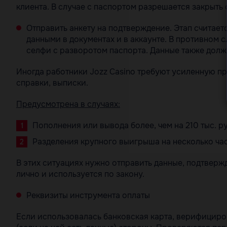
клиента. В случае с паспортом разрешается закрыть
Отправить анкету на подтверждение. Этап считае
данными в документах и в аккаунте. В противном
селфи с разворотом паспорта. Данные также должн
Иногда работники Jozz Casino требуют усиленную п
справки, выписки.
Предусмотрена в случаях:
Пополнения или вывода более, чем на 210 тыс. р
Разделения крупного выигрыша на несколько час
В этих ситуациях нужно отправить данные, подтвер
лично и используется по закону.
Реквизиты инструмента оплаты
Если использовалась банковская карта, верифициро