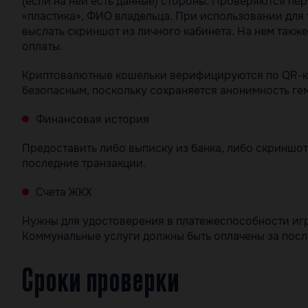
(если на ней есть данные) стороны. Проверяются пе
«пластика», ФИО владельца. При использовании для
выслать скриншот из личного кабинета. На нем такж
оплаты.
Криптовалютные кошельки верифицируются по QR-ко
безопасным, поскольку сохраняется анонимность ге
Финансовая история
Предоставить либо выписку из банка, либо скриншо
последние транзакции.
Счета ЖКХ
Нужны для удостоверения в платежеспособности игр
Коммунальные услуги должны быть оплачены за посл
Сроки проверки