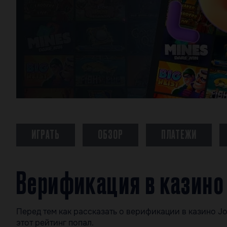
ИГРАТЬ
ОБЗОР
ПЛАТЕЖИ
Верификация в казино
Перед тем как рассказать о верификации в казино J
этот рейтинг попал.