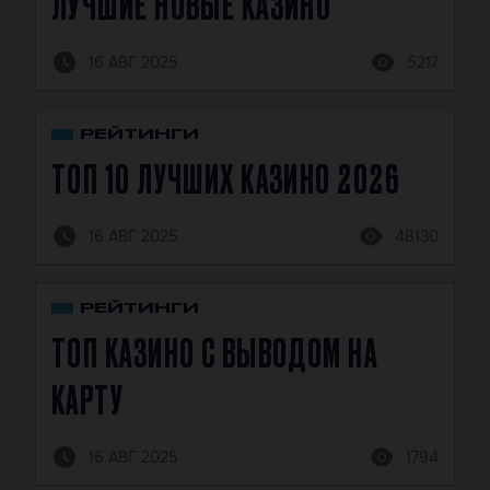
ЛУЧШИЕ НОВЫЕ КАЗИНО
16 АВГ 2025
5217
РЕЙТИНГИ
ТОП 10 ЛУЧШИХ КАЗИНО 2026
16 АВГ 2025
48130
РЕЙТИНГИ
ТОП КАЗИНО С ВЫВОДОМ НА
КАРТУ
16 АВГ 2025
1794