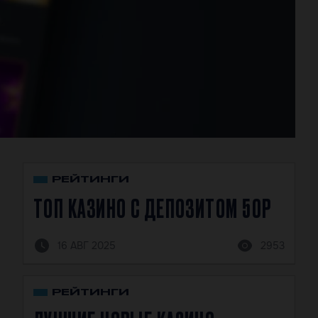
РЕЙТИНГИ
ТОП КАЗИНО С ДЕПОЗИТОМ 50Р
16 АВГ 2025
2953
РЕЙТИНГИ