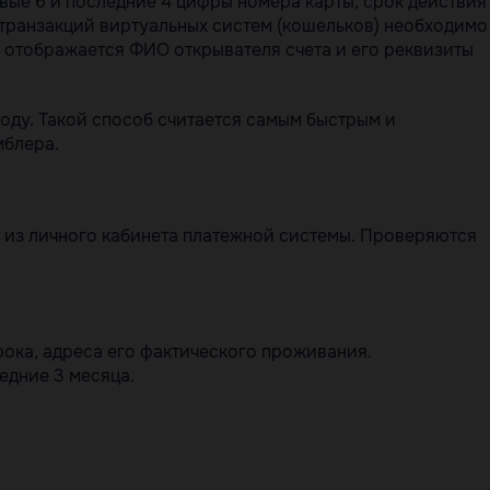
рвые 6 и последние 4 цифры номера карты, срок действия
 транзакций виртуальных систем (кошельков) необходимо
е отображается ФИО открывателя счета и его реквизиты
ду. Такой способ считается самым быстрым и
мблера.
т из личного кабинета платежной системы. Проверяются
ока, адреса его фактического проживания.
едние 3 месяца.