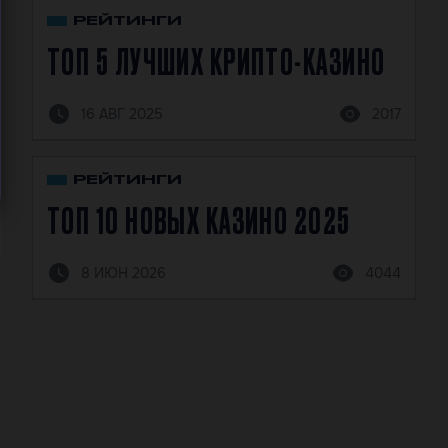
РЕЙТИНГИ
ТОП 5 ЛУЧШИХ КРИПТО-КАЗИНО
16 АВГ 2025
2017
РЕЙТИНГИ
ТОП 10 НОВЫХ КАЗИНО 2025
8 ИЮН 2026
4044