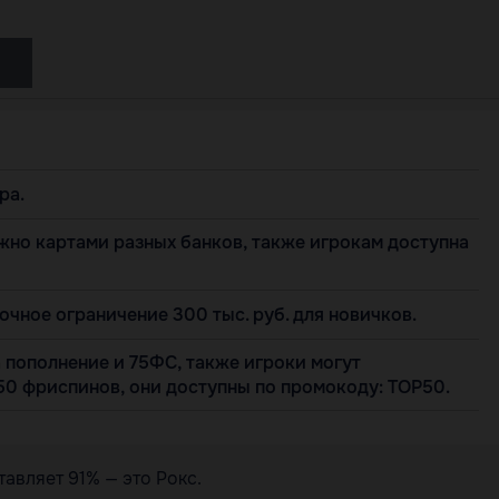
ра.
жно картами разных банков, также игрокам доступна
точное ограничение 300 тыс. руб. для новичков.
 пополнение и 75ФС, также игроки могут
50 фриспинов, они доступны по промокоду: TOP50.
тавляет 91% — это Рокс.