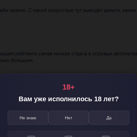
йн казино. С какой скоростью тут выводят деньги, какие
 нашем рейтинге самая низкая отдача в игровых автомата
ольно большим.
18+
 попал в наш рейтинг, открылся в 2020 году, довольно
 игроков.
Вам уже исполнилось 18 лет?
Не знаю
Нет
Да