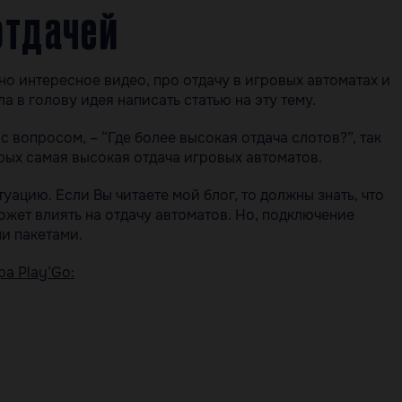
отдачей
но интересное видео, про отдачу в игровых автоматах и
а в голову идея написать статью на эту тему.
с вопросом, – “Где более высокая отдача слотов?”, так
орых самая высокая отдача игровых автоматов.
туацию. Если Вы читаете мой блог, то должны знать, что
жет влиять на отдачу автоматов. Но, подключение
и пакетами.
а Play’Go: