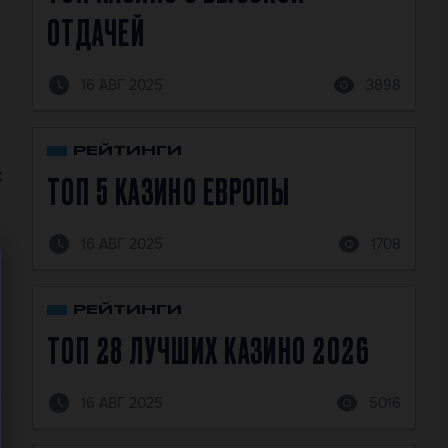
ОТДАЧЕЙ
16 АВГ 2025
3898
РЕЙТИНГИ
х
ТОП 5 КАЗИНО ЕВРОПЫ
16 АВГ 2025
1708
РЕЙТИНГИ
ТОП 28 ЛУЧШИХ КАЗИНО 2026
16 АВГ 2025
5016