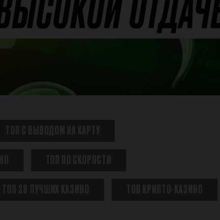
ТОП С ВЫВОДОМ НА КАРТУ
ИНО
ТОП ПО СКОРОСТИ
ТОП 28 ЛУЧШИХ КАЗИНО
ТОП КРИПТО-КАЗИНО