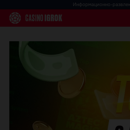
Информационно-развлекат
CASINO
IGROK