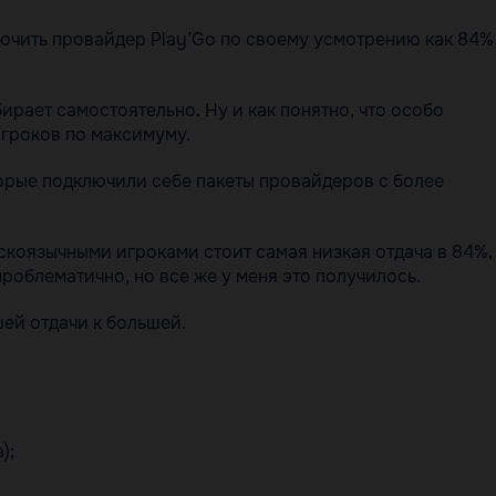
лючить провайдер Play’Go по своему усмотрению как 84%
ирает самостоятельно. Ну и как понятно, что особо
игроков по максимуму.
торые подключили себе пакеты провайдеров с более
скоязычными игроками стоит самая низкая отдача в 84%,
проблематично, но все же у меня это получилось.
шей отдачи к большей.
);