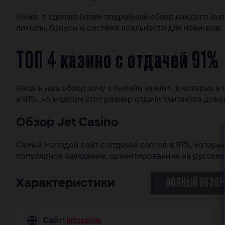
Ниже, я сделаю более подробный обзор каждого онла
лимиты, бонусы и система лояльности для новичков.
ТОП 4 казино с отдачей 91%
Начать наш обзор хочу с онлайн казино, в которых в
в 91%, но в целом этот размер отдачи считается дов
Обзор Jet Casino
Самый молодой сайт c отдачей слотов в 91%, который
популярное заведение, ориентированное на русских
ПОЛНЫЙ ОБЗОР
Характеристики
Cайт:
jetcasino