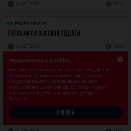
16 АВГ 2025
3834
РЕЙТИНГИ
ТОП КАЗИНО С ВЫСОКОЙ ОТДАЧЕЙ
16 АВГ 2025
3899
Уведомление о Cookies
РЕЙТИНГИ
Для улучшения работы сайта и его взаимодействия с
ТОП 5 КАЗИНО ЕВРОПЫ
пользователями мы используем файлы cookie.
Продолжая работу с сайтом, Вы разрешаете
использование cookie-файлов. Вы всегда можете
16 АВГ 2025
1708
отключить файлы cookie в настройках Вашего
браузера.
РЕЙТИНГИ
ПРИНЯТЬ
ТОП 28 ЛУЧШИХ КАЗИНО 2026