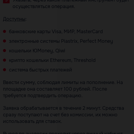
осуществляться операция.
Доступны
:
банковские карты Visa, МИР, MasterCard
электронные системы Piastrix, Perfect Money
кошельки ЮMoney, Qiwi
крипто кошельки Ethereum, Threshold
система быстрых платежей
Ввести сумму, соблюдая лимиты на пополнение. На
площадке она составляет 100 рублей. После
требуется подтвердить операцию.
Заявка обрабатывается в течение 2 минут. Средства
сразу поступают на счет без комиссии, их можно
использовать для ставок.
Вывод по аналогии проходит через личный кабинет.