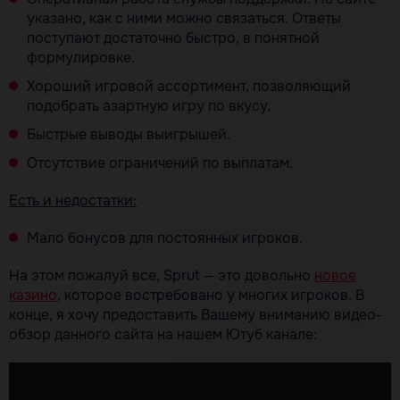
указано, как с ними можно связаться. Ответы
поступают достаточно быстро, в понятной
формулировке.
Хороший игровой ассортимент, позволяющий
подобрать азартную игру по вкусу.
Быстрые выводы выигрышей.
Отсутствие ограничений по выплатам.
Есть и недостатки:
Мало бонусов для постоянных игроков.
На этом пожалуй все, Sprut — это довольно
новое
казино
, которое востребовано у многих игроков. В
конце, я хочу предоставить Вашему вниманию видео-
обзор данного сайта на нашем Ютуб канале: