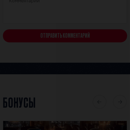
ОТПРАВИТЬ КОММЕНТАРИЙ
БОНУСЫ