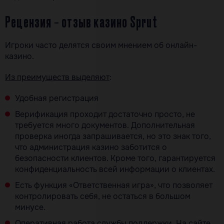
Рецензия – отзыв казино Sprut
Игроки часто делятся своим мнением об онлайн-
казино.
Из преимуществ выделяют
:
Удобная регистрация
Верификация проходит достаточно просто, не
требуется много документов. Дополнительная
проверка иногда запрашивается, но это знак того,
что администрация казино заботится о
безопасности клиентов. Кроме того, гарантируется
конфиденциальность всей информации о клиентах.
Есть функция «Ответственная игра», что позволяет
контролировать себя, не остаться в большом
минусе.
Оперативная работа службы поддержки. На сайте