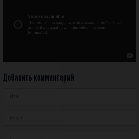
Добавить комментарий