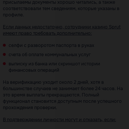
присылаемы документы хорошо читались, а также
соответствовали тем сведениям, которые указаны в
профиле.
Если данных недостаточно, сотрудники казино Sprut
имеют право требовать дополнительно:
селфи с разворотом паспорта в руках
счета об оплате коммунальных услуг
выписку из банка или скриншот истории
финансовых операций
На верификацию уходит около 2 дней, хотя в
большинстве случаев не занимает более 24 часов. На
это время выплаты прекращаются. Полный
функционал становится доступным после успешного
прохождения проверки.
В подтверждении личности могут и отказать, если: