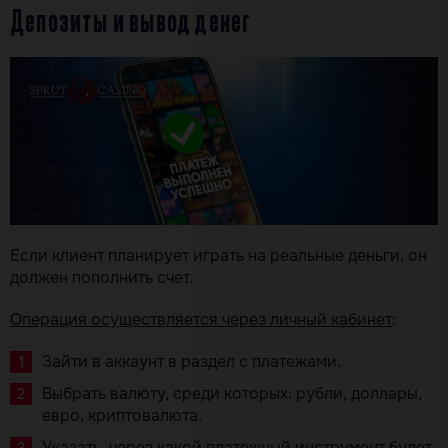
Депозиты и вывод денег
Если клиент планирует играть на реальные деньги, он
должен пополнить счет.
Операция осуществляется через личный кабинет
:
Зайти в аккаунт в раздел с платежами.
Выбрать валюту, среди которых: рубли, доллары,
евро, криптовалюта.
Указать, через какой платежный инструмент будет