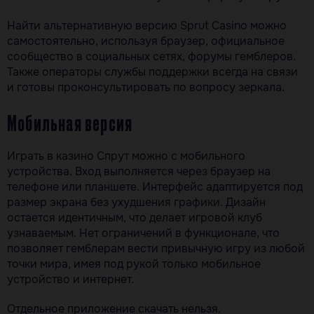
Найти альтернативную версию Sprut Casino можно
самостоятельно, используя браузер, официальное
сообщество в социальных сетях, форумы гемблеров.
Также операторы службы поддержки всегда на связи
и готовы проконсультировать по вопросу зеркала.
Мобильная версия
Играть в казино Спрут можно с мобильного
устройства. Вход выполняется через браузер на
телефоне или планшете. Интерфейс адаптируется под
размер экрана без ухудшения графики. Дизайн
остается идентичным, что делает игровой клуб
узнаваемым. Нет ограничений в функционале, что
позволяет гемблерам вести привычную игру из любой
точки мира, имея под рукой только мобильное
устройство и интернет.
Отдельное приложение скачать нельзя.