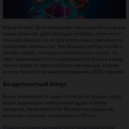
Игровой клуб Sprut предлагает несколько бонусов для
новых клиентов. Действующие гемблеры тоже могут
получать бонусы, но им для этого нужно двигаться по
программе лояльности. Чем больше гемблер играет в
онлайн казино, тем выше становится его статус. По
мере увеличения статуса добавляются бонусы в виде
промо-кодов от персонального менеджера, а также
игроку приходят личные приглашения в ВИП-турниры.
Бездепозитный бонус
Бонус активируется сразу после регистрации, когда
игрок подтвердил электронный адрес и номер
телефона. Начисляется 50 бесплатных вращений,
выигрыш с которых отыгрывается 40 раз.
В каком игровом автомате будут фриспины игрок