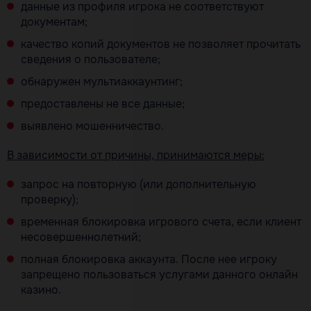
данные из профиля игрока не соответствуют
документам;
качество копий документов не позволяет прочитать
сведения о пользователе;
обнаружен мультиаккаунтинг;
предоставлены не все данные;
выявлено мошенничество.
В зависимости от причины, принимаются меры:
запрос на повторную (или дополнительную
проверку);
временная блокировка игрового счета, если клиент
несовершеннолетний;
полная блокировка аккаунта. После нее игроку
запрещено пользоваться услугами данного онлайн
казино.