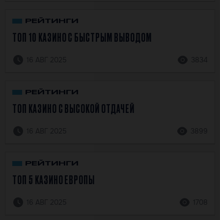
РЕЙТИНГИ
ТОП 10 КАЗИНО С БЫСТРЫМ ВЫВОДОМ
16 АВГ 2025
3834
РЕЙТИНГИ
ТОП КАЗИНО С ВЫСОКОЙ ОТДАЧЕЙ
16 АВГ 2025
3899
РЕЙТИНГИ
ТОП 5 КАЗИНО ЕВРОПЫ
16 АВГ 2025
1708