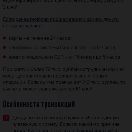
идентифицирует свои данные. На проверку уходит от
2 дней.
Если ранее гемблер прошел верификацию, деньги
поступят на счет:
карты – в течение 24 часов;
электронные системы (кошельки) – за 12 часов;
крипто-кошельки и СБП – от 15 минут до 5 часов.
При снятии более 70 тыс. рублей сотрудники казино
могут дополнительно проверить все игровые
операции. Если сумма превышает 210 тыс. рублей, то
выплата может задержаться до 10 дней.
Особенности транзакций
Для депозита и вывода нужно выбрать единую
платежную систему. Если по какой-то причине
вывод будет недоступен на нужный инструмент,