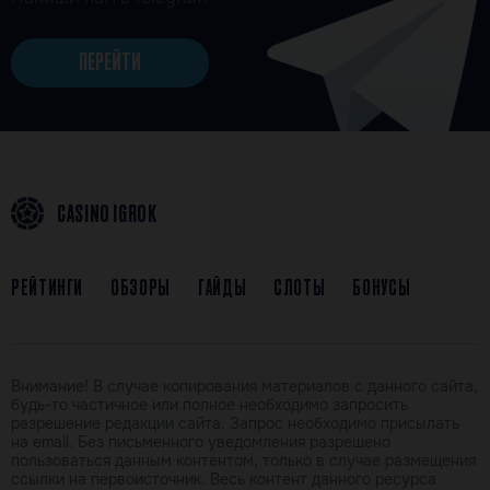
ПЕРЕЙТИ
CASINO IGROK
РЕЙТИНГИ
ОБЗОРЫ
ГАЙДЫ
СЛОТЫ
БОНУСЫ
Внимание! В случае копирования материалов с данного сайта,
будь-то частичное или полное необходимо запросить
разрешение редакции сайта. Запрос необходимо присылать
на email. Без письменного уведомления разрешено
пользоваться данным контентом, только в случае размещения
ссылки на первоисточник. Весь контент данного ресурса