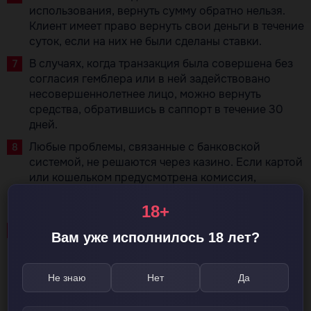
использования, вернуть сумму обратно нельзя.
Клиент имеет право вернуть свои деньги в течение
суток, если на них не были сделаны ставки.
В случаях, когда транзакция была совершена без
согласия гемблера или в ней задействовано
несовершеннолетнее лицо, можно вернуть
средства, обратившись в саппорт в течение 30
дней.
Любые проблемы, связанные с банковской
системой, не решаются через казино. Если картой
или кошельком предусмотрена комиссия,
налоговые вычеты, игрок расходы покрывает
самостоятельно.
18+
Совершая пополнения и выводы, игрок
Вам уже исполнилось 18 лет?
гарантирует, что средства получены законным
путем. Компания казино Спрут вправе
аннулировать выигрыши, если выяснится
Не знаю
Нет
Да
незаконное их получение.