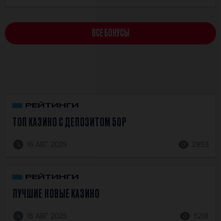
ВСЕ БОНУСЫ
РЕЙТИНГИ
ТОП КАЗИНО С ДЕПОЗИТОМ 50Р
16 АВГ 2025
2953
РЕЙТИНГИ
ЛУЧШИЕ НОВЫЕ КАЗИНО
16 АВГ 2025
5218