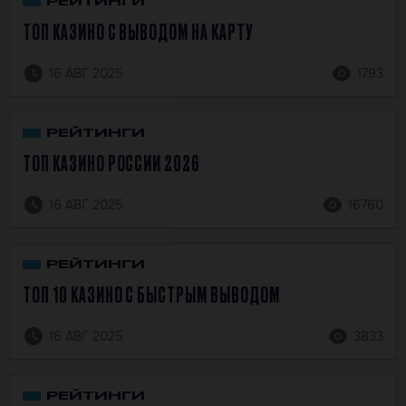
РЕЙТИНГИ
ТОП КАЗИНО С ВЫВОДОМ НА КАРТУ
16 АВГ 2025
1793
РЕЙТИНГИ
ТОП КАЗИНО РОССИИ 2026
16 АВГ 2025
16760
РЕЙТИНГИ
ТОП 10 КАЗИНО С БЫСТРЫМ ВЫВОДОМ
16 АВГ 2025
3833
РЕЙТИНГИ