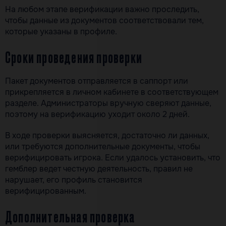
На любом этапе верификации важно проследить,
чтобы данные из документов соответствовали тем,
которые указаны в профиле.
Сроки проведения проверки
Пакет документов отправляется в саппорт или
прикрепляется в личном кабинете в соответствующем
разделе. Администраторы вручную сверяют данные,
поэтому на верификацию уходит около 2 дней.
В ходе проверки выясняется, достаточно ли данных,
или требуются дополнительные документы, чтобы
верифицировать игрока. Если удалось установить, что
гемблер ведет честную деятельность, правил не
нарушает, его профиль становится
верифицированным.
Дополнительная проверка