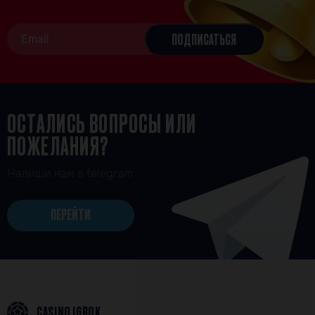
ОСТАЛИСЬ ВОПРОСЫ ИЛИ
ПОЖЕЛАНИЯ?
Напиши нам в telegram
ПЕРЕЙТИ
CASINO IGROK