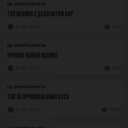
РЕЙТИНГИ
ТОП КАЗИНО С ДЕПОЗИТОМ 50Р
16 АВГ 2025
2951
РЕЙТИНГИ
ЛУЧШИЕ НОВЫЕ КАЗИНО
16 АВГ 2025
5216
РЕЙТИНГИ
ТОП 10 ЛУЧШИХ КАЗИНО 2026
16 АВГ 2025
48120