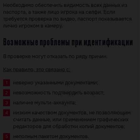
Необходимо обеспечить видимость всех данных из
паспорта, а также лицо игрока на селфи. Если
требуется проверка по видео, паспорт показывается
лично игроком в камеру.
Возможные проблемы при идентификации
В проверке могут отказать по ряду причин.
Как правило, это связано с:
неверно указанными документами;
невозможность подтвердить возраст;
наличие мульти-аккаунта;
низким качеством документов, не позволяющим
считать данные, или применением графических
редакторов для обработки копий документов;
неполным пакетом документов.