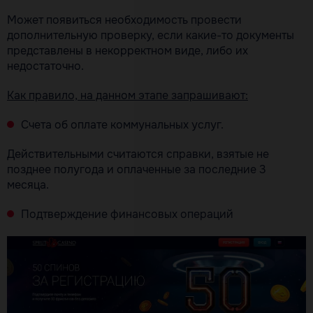
Может появиться необходимость провести
дополнительную проверку, если какие-то документы
представлены в некорректном виде, либо их
недостаточно.
Как правило, на данном этапе запрашивают:
Счета об оплате коммунальных услуг.
Действительными считаются справки, взятые не
позднее полугода и оплаченные за последние 3
месяца.
Подтверждение финансовых операций