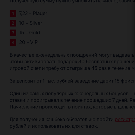
Полученную сумму нужно умножить на число, завися
7,22 – Player
10 – Silver
15 – Gold
20 – VIP.
В качестве еженедельных поощрений могут выдават
чтобы активировать подарок 30 бесплатных вращени
игровой счет и требуют отыгрыша 45 раз в течение м
За депозит от 1 тыс. рублей заведение дарит 15 фрис
Один из самых популярных еженедельных бонусов – к
ставки и проигрывал в течение прошедших 7 дней. Ра
Начисление происходит в поинтах, которые в дальн
Для получения кэшбека обязательно пройти
регистр
рублей и использовать их для ставок.