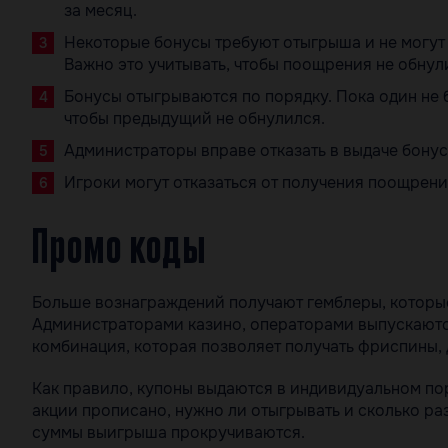
за месяц.
Некоторые бонусы требуют отыгрыша и не могут 
Важно это учитывать, чтобы поощрения не обнул
Бонусы отыгрываются по порядку. Пока один не 
чтобы предыдущий не обнулился.
Администраторы вправе отказать в выдаче бонус
Игроки могут отказаться от получения поощрения
Промо коды
Больше вознаграждений получают гемблеры, которые
Администраторами казино, операторами выпускаютс
комбинация, которая позволяет получать фриспины, 
Как правило, купоны выдаются в индивидуальном по
акции прописано, нужно ли отыгрывать и сколько раз
суммы выигрыша прокручиваются.