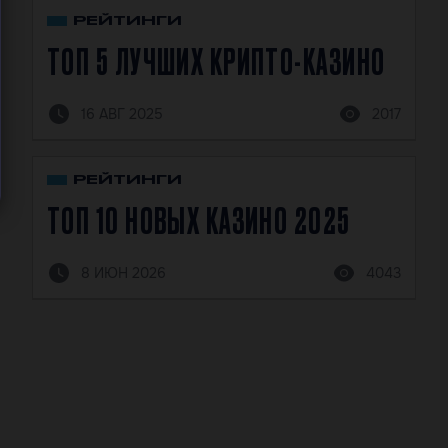
РЕЙТИНГИ
ТОП 5 ЛУЧШИХ КРИПТО-КАЗИНО
16 АВГ 2025
2017
РЕЙТИНГИ
ТОП 10 НОВЫХ КАЗИНО 2025
8 ИЮН 2026
4043