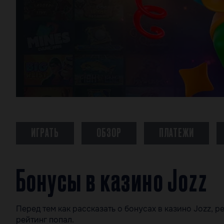
ИГРАТЬ
ОБЗОР
ПЛАТЕЖИ
Бонусы в казино Jozz
Перед тем как рассказать о бонусах в казино Jozz,
рейтинг попал.