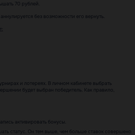
ышать 70 рублей.
 аннулируется без возможности его вернуть.
т:
рнирах и лотереях. В личном кабинете выбрать
вершении будет выбран победитель. Как правило,
запись активировать бонусы.
ать статус. Он тем выше, чем больше ставок совершено