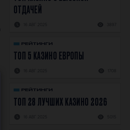
ОТДАЧЕЙ
16 АВГ 2025
3897
н
РЕЙТИНГИ
ТОП 5 КАЗИНО ЕВРОПЫ
16 АВГ 2025
1708
РЕЙТИНГИ
ТОП 28 ЛУЧШИХ КАЗИНО 2026
16 АВГ 2025
5015