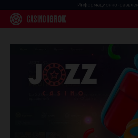
Информационно-развлекат
CASINO
IGROK