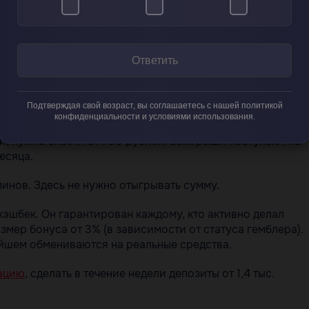
щее от статуса:
Ответить
Подтверждая свой возраст, вы соглашаетесь с нашей политикой
конфиденциальности и условиями использования.
ь фриспины при выполнении условий акции. Например,
й, нужно внести от 700 рублей. Выигрыши поступают на
есяца.
пинов. Здесь не нужно отыгрывать сумму.
эшбек. Он гарантирован каждому, кто активно делал
змер бонуса от 3% (в зависимости от статуса гемблера).
ейшем обмениваются на реальные средства.
ацию
, сделать в течение недели депозиты от 1,4 тыс.