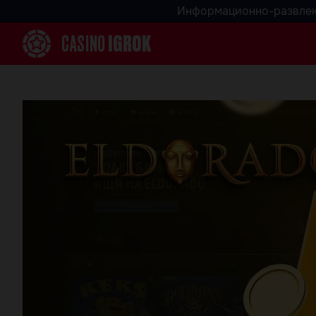
Информационно-развлекат
CASINO
IGROK