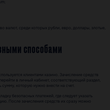
um;
 валют, среди которых рубли, евро, доллары, злотые,
азными способами
спользуется клиентами казино. Зачисление средств
перейти в личный кабинет, соответствующий раздел,
ь сумму, которую нужно внести на счет.
ладку безопасных платежей, где следует указать
цию. После зачисления средств их сразу можно