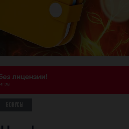
без лицензии!
 игры
БОНУСЫ