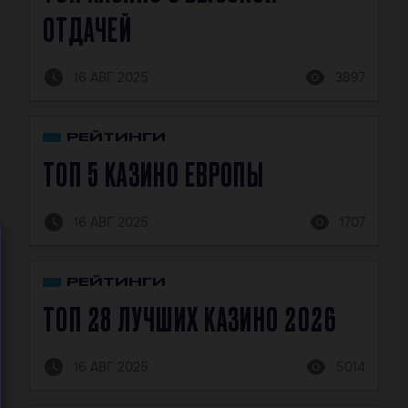
ОТДАЧЕЙ
16 АВГ 2025
3897
РЕЙТИНГИ
ТОП 5 КАЗИНО ЕВРОПЫ
16 АВГ 2025
1707
в
РЕЙТИНГИ
ТОП 28 ЛУЧШИХ КАЗИНО 2026
16 АВГ 2025
5014