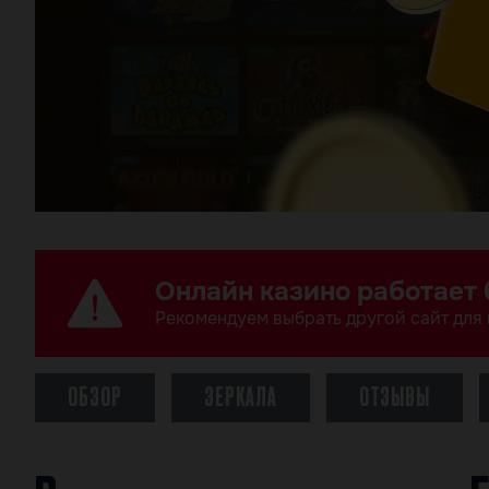
Онлайн казино работает 
Рекомендуем выбрать другой сайт для
ОБЗОР
ЗЕРКАЛА
ОТЗЫВЫ