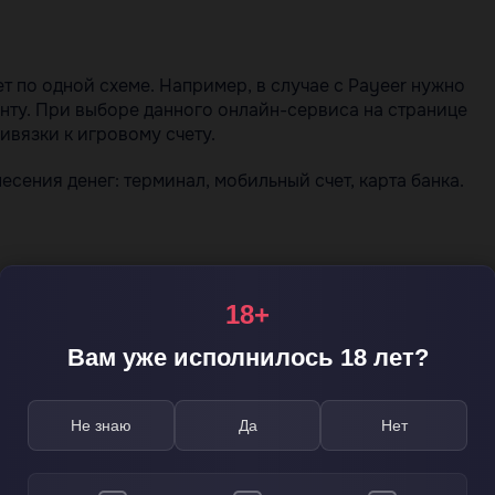
 по одной схеме. Например, в случае с Payeer нужно
унту. При выборе данного онлайн-сервиса на странице
ивязки к игровому счету.
есения денег: терминал, мобильный счет, карта банка.
 СМС. Один из самых быстрых способов. Для этого нужно
ьного оператора и сумму, которая перечислится на счет 
18+
Вам уже исполнилось 18 лет?
Оператор мобильной связи может снять комиссию до 3%.
Не знаю
Да
Нет