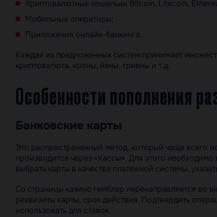
Криптовалютные кошельки Bitcoin, Litecoin, Ethere
Мобильные операторы;
Приложения онлайн-банкинга.
Каждая из предложенных систем принимает множество
криптовалюта, кроны, йены, гривны и т.д.
Особенности пополнения р
Банковские карты
Это распространенный метод, который чаще всего и
производится через «Кассы». Для этого необходимо 
выбрать карты в качестве платежной системы, указат
Со страницы казино гемблер перенаправляется во вк
реквизиты карты, срок действия. Подтвердить опера
использовать для ставок.