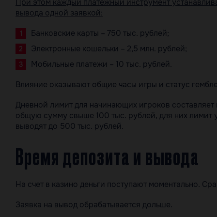
При этом каждый платежный инструмент устанавлив
вывода одной заявкой:
Банковские карты – 750 тыс. рублей;
Электронные кошельки – 2,5 млн. рублей;
Мобильные платежи – 10 тыс. рублей.
Влияние оказывают общие часы игры и статус гембле
Дневной лимит для начинающих игроков составляет в
общую сумму свыше 100 тыс. рублей, для них лимит 
выводят до 500 тыс. рублей.
Время депозита и вывода
На счет в казино деньги поступают моментально. Сра
Заявка на вывод обрабатывается дольше.