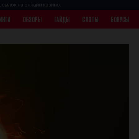
ссылок на онлайн казино.
ИНГИ
ОБЗОРЫ
ГАЙДЫ
СЛОТЫ
БОНУСЫ