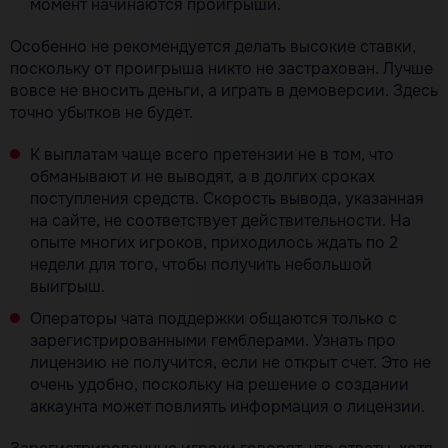
момент начинаются проигрыши.
Особенно не рекомендуется делать высокие ставки,
поскольку от проигрыша никто не застрахован. Лучше
вовсе не вносить деньги, а играть в демоверсии. Здесь
точно убытков не будет.
К выплатам чаще всего претензии не в том, что
обманывают и не выводят, а в долгих сроках
поступления средств. Скорость вывода, указанная
на сайте, не соответствует действительности. На
опыте многих игроков, приходилось ждать по 2
недели для того, чтобы получить небольшой
выигрыш.
Операторы чата поддержки общаются только с
зарегистрированными гемблерами. Узнать про
лицензию не получится, если не открыт счет. Это не
очень удобно, поскольку на решение о создании
аккаунта может повлиять информация о лицензии.