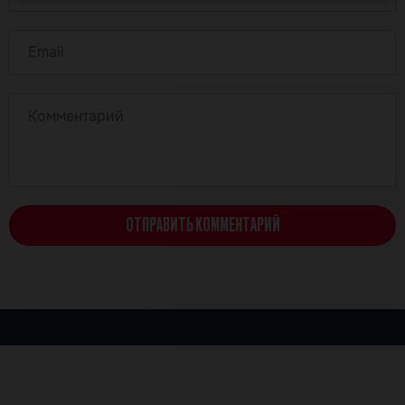
ОТПРАВИТЬ КОММЕНТАРИЙ