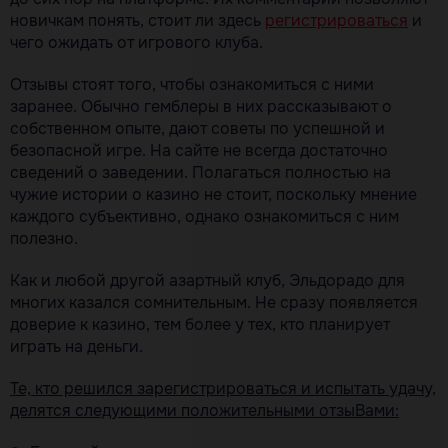
новичкам понять, стоит ли здесь
регистрироваться
и
чего ожидать от игрового клуба.
Отзывы стоят того, чтобы ознакомиться с ними
заранее. Обычно гемблеры в них рассказывают о
собственном опыте, дают советы по успешной и
безопасной игре. На сайте не всегда достаточно
сведений о заведении. Полагаться полностью на
чужие истории о казино не стоит, поскольку мнение
каждого субъективно, однако ознакомиться с ним
полезно.
Как и любой другой азартный клуб, Эльдорадо для
многих казался сомнительным. Не сразу появляется
доверие к казино, тем более у тех, кто планирует
играть на деньги.
Те, кто решился зарегистрироваться и испытать удачу,
делятся следующими положительными отзыВами: