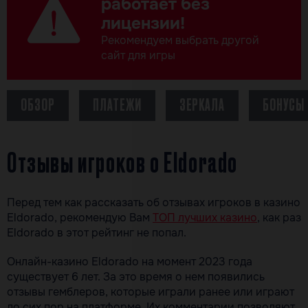
работает без
лицензии!
Рекомендуем выбрать другой
сайт для игры
ОБЗОР
ПЛАТЕЖИ
ЗЕРКАЛА
БОНУСЫ
Отзывы игроков о Eldorado
Перед тем как рассказать об отзывах игроков в казино
Eldorado, рекомендую Вам
ТОП лучших казино
, как раз
Eldorado в этот рейтинг не попал.
Онлайн-казино Eldorado на момент 2023 года
существует 6 лет. За это время о нем появились
отзывы гемблеров, которые играли ранее или играют
до сих пор на платформе. Их комментарии позволяют