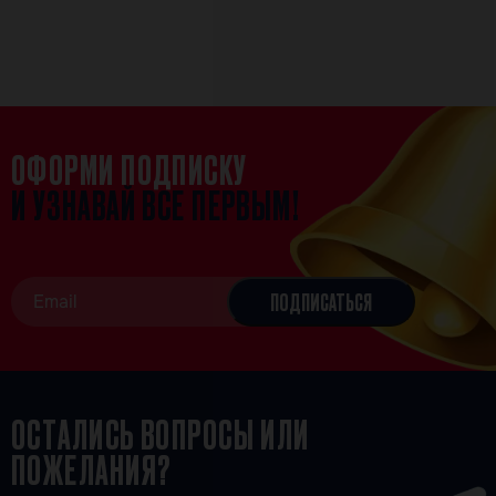
ОФОРМИ ПОДПИСКУ
И УЗНАВАЙ ВСЕ ПЕРВЫМ!
ОСТАЛИСЬ ВОПРОСЫ ИЛИ
ПОЖЕЛАНИЯ?