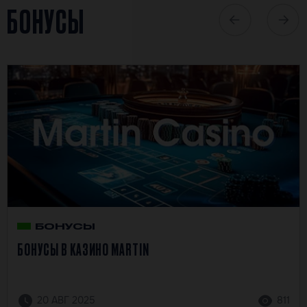
БОНУСЫ
БОНУСЫ
БОНУСЫ В КАЗИНО MARTIN
20 АВГ 2025
811