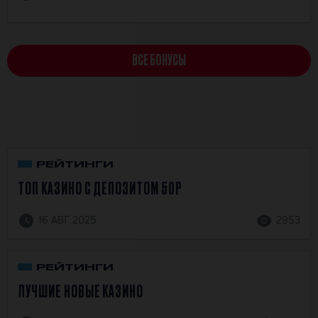
ВСЕ БОНУСЫ
РЕЙТИНГИ
ТОП КАЗИНО С ДЕПОЗИТОМ 50Р
16 АВГ 2025
2953
РЕЙТИНГИ
ЛУЧШИЕ НОВЫЕ КАЗИНО