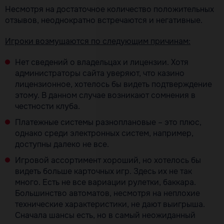
Несмотря на достаточное количество положительных
отзывов, неоднократно встречаются и негативные.
Игроки возмущаются по следующим причинам:
Нет сведений о владельцах и лицензии. Хотя
администраторы сайта уверяют, что казино
лицензионное, хотелось бы видеть подтверждение
этому. В данном случае возникают сомнения в
честности клуба.
Платежные системы разноплановые – это плюс,
однако среди электронных систем, например,
доступны далеко не все.
Игровой ассортимент хороший, но хотелось бы
видеть больше карточных игр. Здесь их не так
много. Есть не все вариации рулетки, баккара.
Большинство автоматов, несмотря на неплохие
технические характеристики, не дают выигрыша.
Сначала шансы есть, но в самый неожиданный