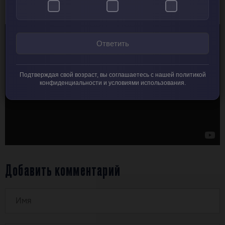
рекомендую посмотреть наш видео-обзор:
Ответить
Подтверждая свой возраст, вы соглашаетесь с нашей политикой
конфиденциальности и условиями использования.
Добавить комментарий