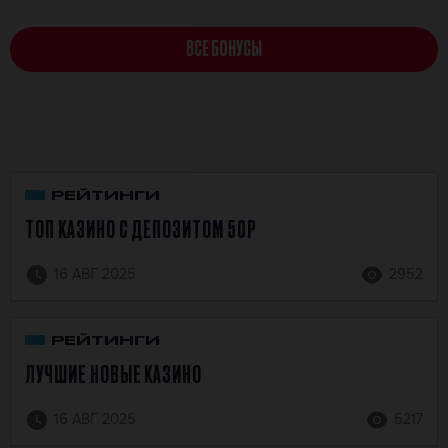
ВСЕ БОНУСЫ
РЕЙТИНГИ
ТОП КАЗИНО С ДЕПОЗИТОМ 50Р
16 АВГ 2025
2952
РЕЙТИНГИ
ЛУЧШИЕ НОВЫЕ КАЗИНО
16 АВГ 2025
5217