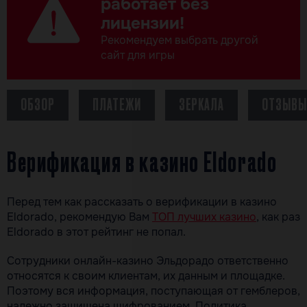
работает без
лицензии!
Рекомендуем выбрать другой
сайт для игры
ОБЗОР
ПЛАТЕЖИ
ЗЕРКАЛА
ОТЗЫВ
Верификация в казино Eldorado
Перед тем как рассказать о верификации в казино
Eldorado, рекомендую Вам
ТОП лучших казино
, как раз
Eldorado в этот рейтинг не попал.
Сотрудники онлайн-казино Эльдорадо ответственно
относятся к своим клиентам, их данным и площадке.
Поэтому вся информация, поступающая от гемблеров,
надежно защищена шифрованием. Политика