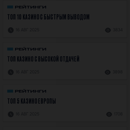
РЕЙТИНГИ
ТОП 10 КАЗИНО С БЫСТРЫМ ВЫВОДОМ
16 АВГ 2025
3834
РЕЙТИНГИ
ТОП КАЗИНО С ВЫСОКОЙ ОТДАЧЕЙ
16 АВГ 2025
3898
РЕЙТИНГИ
ТОП 5 КАЗИНО ЕВРОПЫ
16 АВГ 2025
1708