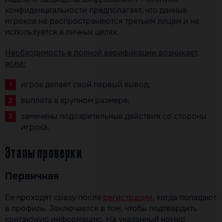
конфиденциальности предполагает, что данные
игроков не распространяются третьим лицам и не
используется в личных целях.
Необходимость в полной верификации возникает,
если:
игрок делает свой первый вывод;
выплата в крупном размере;
замечены подозрительные действия со стороны
игрока.
Этапы проверки
Первичная
Ее проходят сразу после
регистрации
, когда попадают
в профиль. Заключается в том, чтобы подтвердить
контактную информацию. На указанный номер