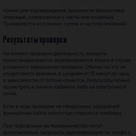
Нужно для подтверждения законности финансовых
операций, совершенных с карты или кошелька.
Проверяются источники, сумма и частота платежей.
Результаты проверки
На момент проверки деятельность аккаунта
приостанавливается, возобновляется только в случае
успешного завершения проверки. Обычно на это не
уходит много времени, в среднем от 15 минут до часа,
в зависимости от потока клиентов. Результаты можно
посмотреть в личном кабинете либо на электронной
почте.
Если в ходе проверки не обнаружено нарушений,
функционал сайта полностью откроется гемблеру.
При подозрении на мошенничество могут
дополнительно запросить идентификацию по селфи с