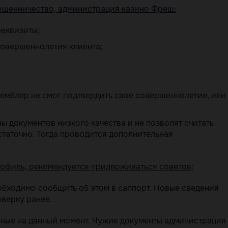
ошенничество, администрация казино Фреш:
реквизиты;
совершеннолетия клиента;
гемблер не смог подтвердить свое совершеннолетие, или
ы документов низкого качества и не позволят считать
таточно. Тогда проводится дополнительная
офиль, рекомендуется придерживаться советов:
обходимо сообщить об этом в саппорт. Новые сведения
верку ранее.
льные на данный момент. Чужие документы администрация