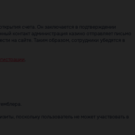
открытия счета. Он заключается в подтверждении
анный контакт администрация казино отправляет письмо
сти на сайте. Таким образом, сотрудники убедятся в
егистрации
.
гемблера.
зиты, поскольку пользователь не может участвовать в