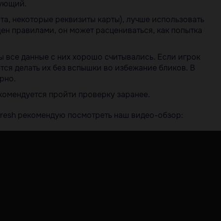
вующий.
та, некоторые реквизиты карты), лучше использовать
ен правилами, он может расцениваться, как попытка
ы все данные с них хорошо считывались. Если игрок
ся делать их без вспышки во избежание бликов. В
рно.
комендуется пройти проверку заранее.
Fresh рекомендую посмотреть наш видео-обзор: