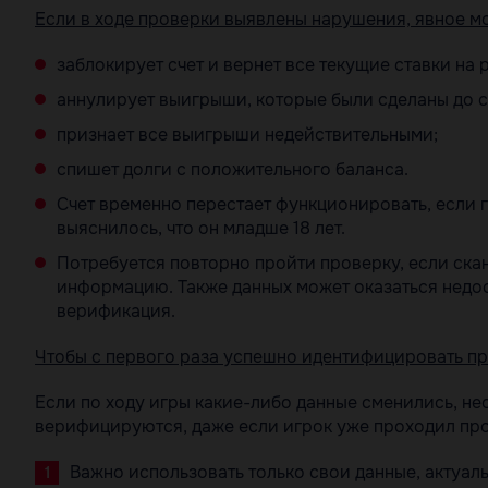
Если в ходе проверки выявлены нарушения, явное м
заблокирует счет и вернет все текущие ставки на 
аннулирует выигрыши, которые были сделаны до 
признает все выигрыши недействительными;
спишет долги с положительного баланса.
Счет временно перестает функционировать, если 
выяснилось, что он младше 18 лет.
Потребуется повторно пройти проверку, если скан
информацию. Также данных может оказаться недос
верификация.
Чтобы с первого раза успешно идентифицировать пр
Если по ходу игры какие-либо данные сменились, не
верифицируются, даже если игрок уже проходил про
Важно использовать только свои данные, актуа