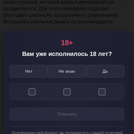
среди игроков, которые дальше демоверсий не
продвигаются. Для этого заведение подходит
благодаря широкому ассортименту развлечений.
Вкладывать реальные деньги не рекомендуется.
Заканчивая статью об отзывах игроков в онлайн
казино Fresh рекомендую посмотреть наш видео-
18+
обзор:
Вам уже исполнилось 18 лет?
Нет
Не знаю
Да
Ответить
Подтверждая свой возраст, вы соглашаетесь с нашей политикой