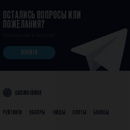
ОСТАЛИСЬ ВОПРОСЫ ИЛИ
ПОЖЕЛАНИЯ?
Напиши нам в telegram
ПЕРЕЙТИ
CASINO IGROK
РЕЙТИНГИ
ОБЗОРЫ
ГАЙДЫ
СЛОТЫ
БОНУСЫ