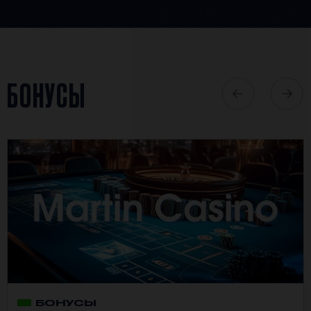
БОНУСЫ
БОНУСЫ