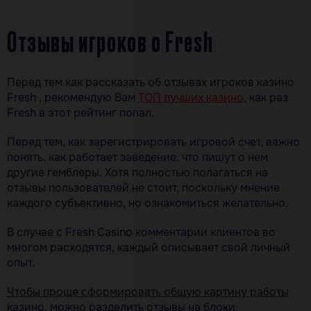
Отзывы игроков о Fresh
Перед тем как рассказать об отзывах игроков казино
Fresh , рекомендую Вам
ТОП лучших казино
, как раз
Fresh в этот рейтинг попал.
Перед тем, как зарегистрировать игровой счет, важно
понять, как работает заведение, что пишут о нем
другие гемблеры. Хотя полностью полагаться на
отзывы пользователей не стоит, поскольку мнение
каждого субъективно, но ознакомиться желательно.
В случае с Fresh Casino комментарии клиентов во
многом расходятся, каждый описывает свой личный
опыт.
Чтобы проще сформировать общую картину работы
казино, можно разделить отзывы на блоки: