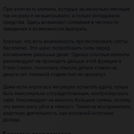
При этом есть клиенты, которые за несколько месяцев
так ни разу и не выигрывали, а только вкладывали
средства. Здесь возникают сомнения в честности
заведения и возможности выиграть.
Хорошо, что есть возможность протестировать слоты
бесплатно. Это шанс попробовать силы перед
вложениями реальных денег. Однако опытные клиенты
рекомендуют не проходить дальше этой функции в
Fresh Casino, поскольку смысла делать ставки на
деньги нет. Никакой отдачи они не принесут.
Даже если игрок все же решил испытать удачу, лучше
быть максимально сосредоточенным, контролировать
себя. Рекомендуют не вносить большие суммы, потому
что велик риск уйти в «минус». Также не воспринимать
азартную деятельность, как основной источник
дохода.