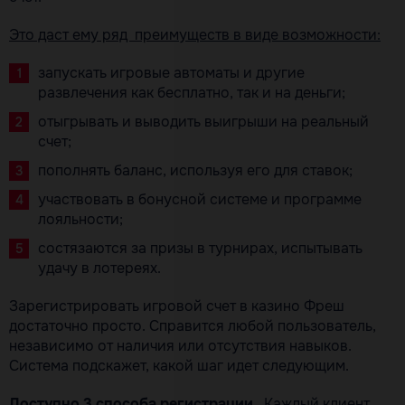
Это даст ему ряд преимуществ в виде возможности:
запускать игровые автоматы и другие
развлечения как бесплатно, так и на деньги;
отыгрывать и выводить выигрыши на реальный
счет;
пополнять баланс, используя его для ставок;
участвовать в бонусной системе и программе
лояльности;
состязаются за призы в турнирах, испытывать
удачу в лотереях.
Зарегистрировать игровой счет в казино Фреш
достаточно просто. Справится любой пользователь,
независимо от наличия или отсутствия навыков.
Система подскажет, какой шаг идет следующим.
Доступно 3 способа регистрации
. Каждый клиент