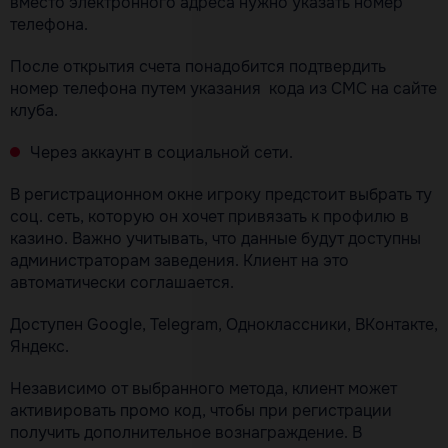
вместо электронного адреса нужно указать номер
телефона.
После открытия счета понадобится подтвердить
номер телефона путем указания кода из СМС на сайте
клуба.
Через аккаунт в социальной сети.
В регистрационном окне игроку предстоит выбрать ту
соц. сеть, которую он хочет привязать к профилю в
казино. Важно учитывать, что данные будут доступны
администраторам заведения. Клиент на это
автоматически соглашается.
Доступен Google, Telegram, Одноклассники, ВКонтакте,
Яндекс.
Независимо от выбранного метода, клиент может
активировать промо код, чтобы при регистрации
получить дополнительное вознаграждение. В