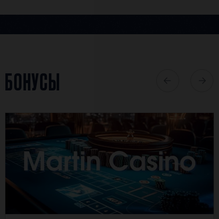
БОНУСЫ