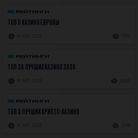
РЕЙТИНГИ
ТОП 5 КАЗИНО ЕВРОПЫ
16 АВГ 2025
1708
РЕЙТИНГИ
ТОП 28 ЛУЧШИХ КАЗИНО 2026
16 АВГ 2025
5020
РЕЙТИНГИ
ТОП 5 ЛУЧШИХ КРИПТО-КАЗИНО
16 АВГ 2025
2018