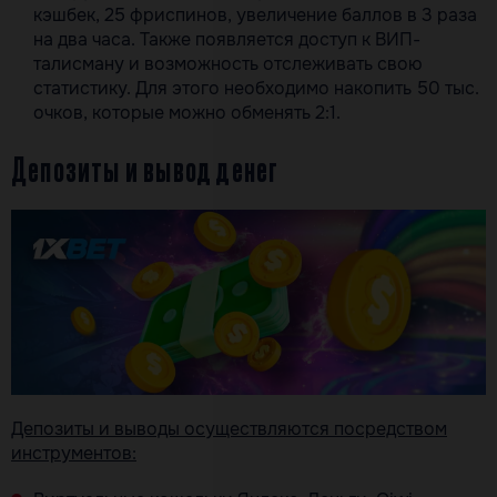
кэшбек, 25 фриспинов, увеличение баллов в 3 раза
на два часа. Также появляется доступ к ВИП-
талисману и возможность отслеживать свою
статистику. Для этого необходимо накопить 50 тыс.
очков, которые можно обменять 2:1.
Депозиты и вывод денег
Депозиты и выводы осуществляются посредством
инструментов: