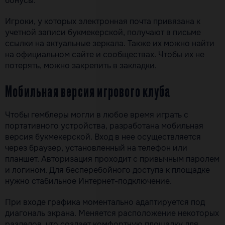
бонусы.
Игроки, у которых электронная почта привязана к
учетной записи букмекерской, получают в письме
ссылки на актуальные зеркала. Также их можно найти
на официальном сайте и сообществах. Чтобы их не
потерять, можно закрепить в закладки.
Мобильная версия игрового клуба
Чтобы гемблеры могли в любое время играть с
портативного устройства, разработана мобильная
версия букмекерской. Вход в нее осуществляется
через браузер, установленный на телефон или
планшет. Авторизация проходит с привычным паролем
и логином. Для бесперебойного доступа к площадке
нужно стабильное Интернет-подключение.
При входе графика моментально адаптируется под
диагональ экрана. Меняется расположение некоторых
разделов, что создает комфортную площадку для