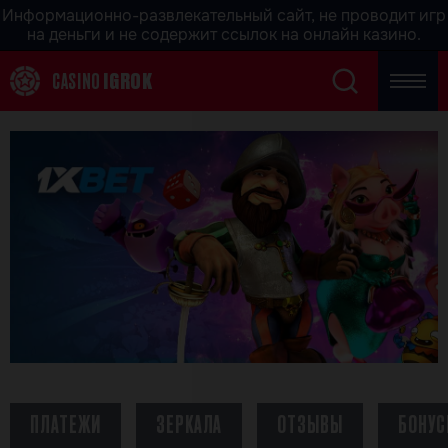
Информационно-развлекательный сайт, не проводит игр
на деньги и не содержит ссылок на онлайн казино.
CASINO
IGROK
ПЛАТЕЖИ
ЗЕРКАЛА
ОТЗЫВЫ
БОНУ