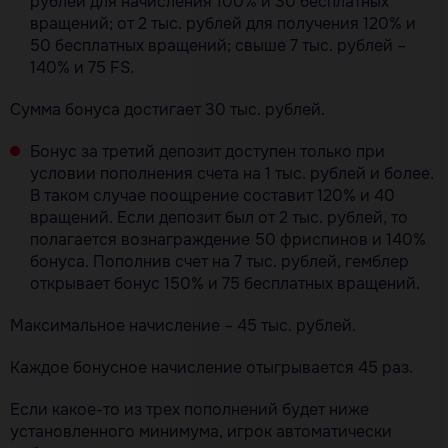
рублей для начисления 100% и 30 бесплатных
вращений; от 2 тыс. рублей для получения 120% и
50 бесплатных вращений; свыше 7 тыс. рублей –
140% и 75 FS.
Сумма бонуса достигает 30 тыс. рублей.
Бонус за третий депозит доступен только при
условии пополнения счета на 1 тыс. рублей и более.
В таком случае поощрение составит 120% и 40
вращений. Если депозит был от 2 тыс. рублей, то
полагается вознаграждение 50 фриспинов и 140%
бонуса. Пополнив счет на 7 тыс. рублей, гемблер
открывает бонус 150% и 75 бесплатных вращений.
Максимальное начисление – 45 тыс. рублей.
Каждое бонусное начисление отыгрывается 45 раз.
Если какое-то из трех пополнений будет ниже
установленного минимума, игрок автоматически