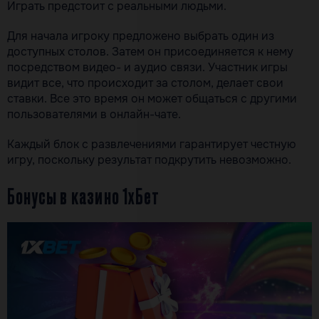
Играть предстоит с реальными людьми.
Для начала игроку предложено выбрать один из
доступных столов. Затем он присоединяется к нему
посредством видео- и аудио связи. Участник игры
видит все, что происходит за столом, делает свои
ставки. Все это время он может общаться с другими
пользователями в онлайн-чате.
Каждый блок с развлечениями гарантирует честную
игру, поскольку результат подкрутить невозможно.
Бонусы в казино 1хБет