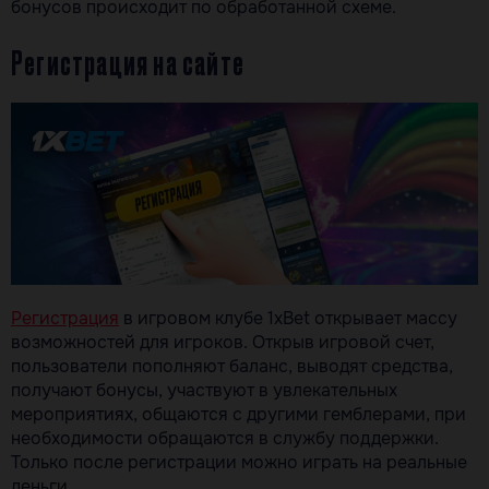
бонусов происходит по обработанной схеме.
Регистрация на сайте
Регистрация
в игровом клубе 1xBet открывает массу
возможностей для игроков. Открыв игровой счет,
пользователи пополняют баланс, выводят средства,
получают бонусы, участвуют в увлекательных
мероприятиях, общаются с другими гемблерами, при
необходимости обращаются в службу поддержки.
Только после регистрации можно играть на реальные
деньги.