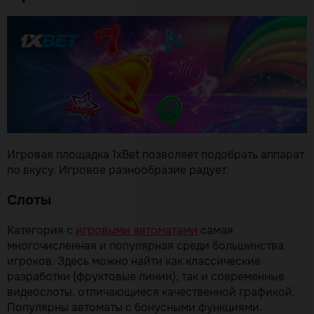
Игровая площадка 1xBet позволяет подобрать аппарат
по вкусу. Игровое разнообразие радует.
Слоты
Категория с
игровыми автоматами
самая
многочисленная и популярная среди большинства
игроков. Здесь можно найти как классические
разработки (фруктовые линии), так и современные
видеослоты, отличающиеся качественной графикой.
Популярны автоматы с бонусными функциями.