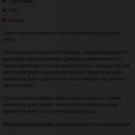
Зал славы;
FAQ;
Акции.
Здесь можно поменять язык интерфейса (русский
есть).
Чуть ниже располагается баннер, информирующий о
выгодных предложениях. Слайды на нем меняются,
представляя доступные акции, бонусы. Каждый из них
сопровождается яркой картинкой, привлекающей
внимание. Благодаря ей ни один гемблер не сможет
пройти мимо.
Под баннером можно найти информацию о сумме
джекпота, участниках, которые выигрываются на
данный момент, и их суммах выигрыша.
Игровой ассортимент распределяется по категориям: