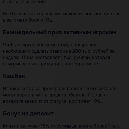
выбывает из акции.
Все бесплатные вращения можно использовать только
в автомате Book of Ra.
Еженедельный приз активным игрокам
Чтобы открыть доступ к этому поощрению,
необходимо сделать ставок на 200 тыс. рублей за
неделю. Приз составляет 1 тыс. рублей, которая
отыгрывается в тридцатикратном размере.
Кэшбек
Игроки, которые проиграли больше, чем выиграли,
могут вернуть часть средств обратно. Процент
возврата зависит от статуса, достигает 10%.
Бонус на депозит
Клиент получает 15% от суммы депозита более 1 тыс.