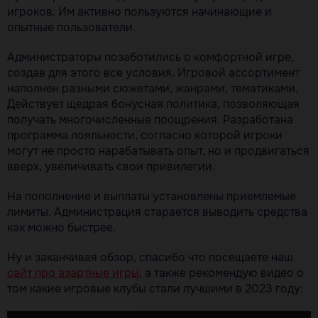
игроков. Им активно пользуются начинающие и
опытные пользователи.
Администраторы позаботились о комфортной игре,
создав для этого все условия. Игровой ассортимент
наполнен разными сюжетами, жанрами, тематиками.
Действует щедрая бонусная политика, позволяющая
получать многочисленные поощрения. Разработана
программа лояльности, согласно которой игроки
могут не просто нарабатывать опыт, но и продвигаться
вверх, увеличивать свои привилегии.
На пополнение и выплаты установлены приемлемые
лимиты. Администрация старается выводить средства
как можно быстрее.
Ну и заканчивая обзор, спасибо что посещаете наш
сайт про азартные игры
, а также рекомендую видео о
том какие игровые клубы стали лучшими в 2023 году: