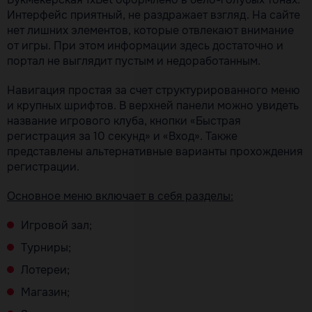
Интерфейс приятный, не раздражает взгляд. На сайте
нет лишних элементов, которые отвлекают внимание
от игры. При этом информации здесь достаточно и
портал не выглядит пустым и недоработанным.
Навигация простая за счет структурированного меню
и крупных шрифтов. В верхней панели можно увидеть
название игрового клуба, кнопки «Быстрая
регистрация за 10 секунд» и «Вход». Также
представлены альтернативные варианты прохождения
регистрации.
Основное меню включает в себя разделы:
Игровой зал;
Турниры;
Лотереи;
Магазин;