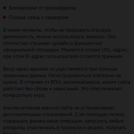
Блокировки от провайдеров;
Плохая связь с сервером.
В такие моменты, чтобы не прерывать игровую
деятельность, можно использовать зеркало. Оно
полностью отражает дизайн и функционал
официальной площадки. Меняется только URL-адрес,
при этом IP-адрес пользователя остается прежним.
Вход через зеркало осуществляется при помощи
привычных данных. Регистрироваться повторно не
нужно. В отличие от ВПН, анонимайзеров, копия сайта
работает без сбоев и зависаний. Это обеспечивает
комфортную игру.
Альтернативная версия сайта не устанавливает
дополнительных ограничений. С ее помощью можно
совершать финансовые операции, запускать любые
аппараты, участвовать в турнирах и акциях, получать