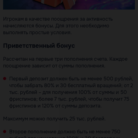
Игрокам в качестве поощрения за активность
начисляются бонусы. Для этого необходимо
выполнять простые условия.
Приветственный бонус
Рассчитан на первые три пополнения счета. Каждое
поощрение зависит от суммы пополнения.
Первый депозит должен быть не менее 500 рублей,
чтобы забрать 80% и 30 бесплатный вращений; от 2
тыс. рублей – для получения 100% от суммы и 50
фриспинов; более 7 тыс. рублей, чтобы получит 75
фриспинов и 120% от суммы депозита.
Максимум можно получить 25 тыс. рублей.
Второе пополнение должно быть не менее 750