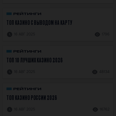
РЕЙТИНГИ
ТОП КАЗИНО С ВЫВОДОМ НА КАРТУ
16 АВГ 2025
1796
РЕЙТИНГИ
ТОП 10 ЛУЧШИХ КАЗИНО 2026
16 АВГ 2025
48134
РЕЙТИНГИ
ТОП КАЗИНО РОССИИ 2026
16 АВГ 2025
16762