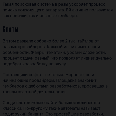
Такая поисковая система в разы ускоряет процесс
поиска подходящего аппарата. Ей активно пользуются
как новички, так и опытные гемблеры.
Слоты
В этом разделе собрано более 2 тыс. тайтлов от
разных провайдеров. Каждый из них имеет свои
особенности. Жанры, тематики, уровни сложности,
процент отдачи разный, что позволяет индивидуально
подобрать разработку по вкусу.
Поставщики софта – не только мировые, но и
начинающие провайдеры. Площадка знакомит
гемблеров с дебютами разработчиков, просвещая в
тренды азартной деятельности.
Среди слотов можно найти большое количество
классики. По-другому такие автоматы называют
«однорукий бандит». Это простейшие разработки,