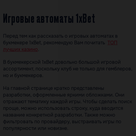
Игровые автоматы 1xBet
Перед тем как рассказать о игровых автоматах в
букмекере 1xBet, рекомендую Вам почитать
ТОП
лучших казино
.
В букмекерской 1xBet довольно большой игровой
ассортимент, поскольку клуб не только для гемблеров,
но и букмекеров.
На главной странице кратко представлены
разработки, оформленные яркими обложками. Они
отражают тематику каждой игры. Чтобы сделать поиск
проще, можно использовать строку, куда вводится
название конкретной разработки. Также можно
фильтровать по провайдеру, выстраивать игры по
популярности или новизне.