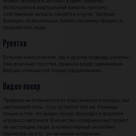
можно проверить автомат в демо-режиме.
Используется виртуальная валюта, поэтому
собственные затраты сводятся к нулю. Удобная
функция, позволяющая понять механику процесса,
проработать ходы.
Рулетка
Есть как классическая, так и другие подвиды рулетки.
Она довольно простая, правила везде одинаковые.
Версии отличаются только оформлением.
Видео-покер
Правила не отличаются от классического покера, как
настольной игры. Суть остается той же. Разница
только в том, что видео-покер проходит в формате
игрового автомата. В качестве соперника выступают
не настоящие люди, а компьютерный интеллект.
Несмотря на это, он не менее интересен.