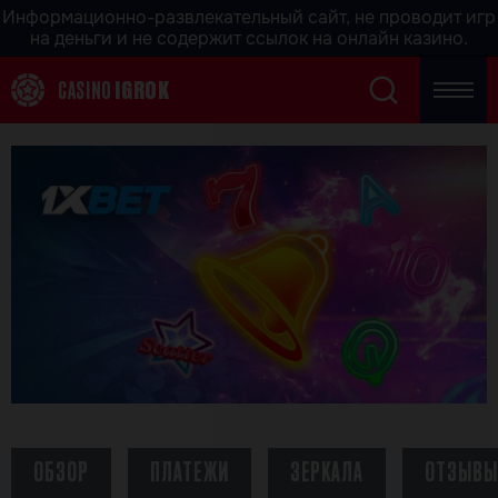
Информационно-развлекательный сайт, не проводит игр
на деньги и не содержит ссылок на онлайн казино.
CASINO
IGROK
ОБЗОР
ПЛАТЕЖИ
ЗЕРКАЛА
ОТЗЫВ