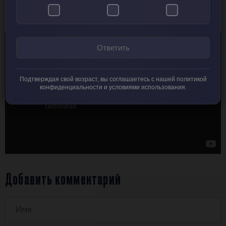
Заканчивая статью о игровых автоматах в букмекере
1xBet рекомендую посмотреть наш видео-обзор:
Ответить
Подтверждая свой возраст, вы соглашаетесь с нашей политикой
конфиденциальности и условиями использования.
Добавить комментарий