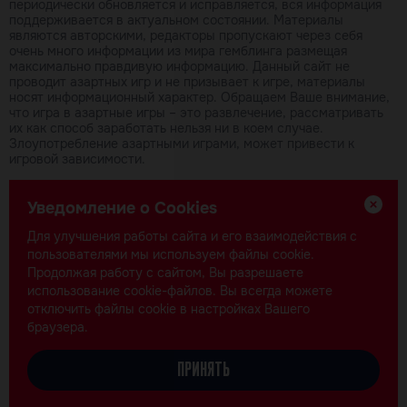
периодически обновляется и исправляется, вся информация
поддерживается в актуальном состоянии. Материалы
являются авторскими, редакторы пропускают через себя
очень много информации из мира гемблинга размещая
максимально правдивую информацию. Данный сайт не
проводит азартных игр и не призывает к игре, материалы
носят информационный характер. Обращаем Ваше внимание,
что игра в азартные игры – это развлечение, рассматривать
их как способ заработать нельзя ни в коем случае.
Злоупотребление азартными играми, может привести к
игровой зависимости.
Использование контента данного сайта без уведомления
Уведомление о Cookies
правообладателей запрещено! За исключением размещенных
материалов со ссылкой на первоисточник. Авторами
Для улучшения работы сайта и его взаимодействия с
проделывается огромная работа. Спасибо за понимание!
пользователями мы используем файлы cookie.
Продолжая работу с сайтом, Вы разрешаете
использование cookie-файлов. Вы всегда можете
отключить файлы cookie в настройках Вашего
Карта сайта
браузера.
Политика конфиденциальности
ПРИНЯТЬ
Copyright © 2026. All rights reserved