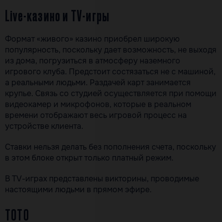
Live-казино и TV-игры
Формат «живого» казино приобрел широкую
популярность, поскольку дает возможность, не выходя
из дома, погрузиться в атмосферу наземного
игрового клуба. Предстоит состязаться не с машиной,
а реальными людьми. Раздачей карт занимается
крупье. Связь со студией осуществляется при помощи
видеокамер и микрофонов, которые в реальном
времени отображают весь игровой процесс на
устройстве клиента.
Ставки нельзя делать без пополнения счета, поскольку
в этом блоке открыт только платный режим.
В TV-играх представлены викторины, проводимые
настоящими людьми в прямом эфире.
TOTO