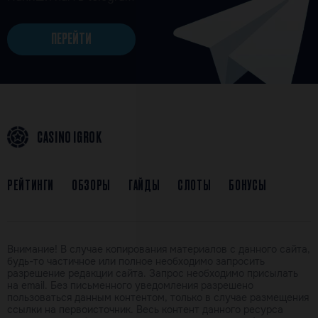
ПЕРЕЙТИ
CASINO IGROK
РЕЙТИНГИ
ОБЗОРЫ
ГАЙДЫ
СЛОТЫ
БОНУСЫ
Внимание! В случае копирования материалов с данного сайта,
будь-то частичное или полное необходимо запросить
разрешение редакции сайта. Запрос необходимо присылать
на email. Без письменного уведомления разрешено
пользоваться данным контентом, только в случае размещения
ссылки на первоисточник. Весь контент данного ресурса