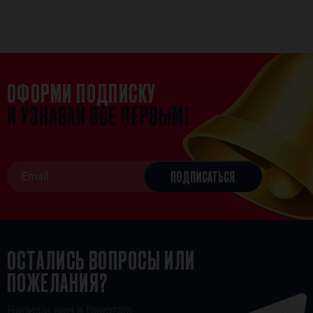
ОФОРМИ ПОДПИСКУ
И УЗНАВАЙ ВСЕ ПЕРВЫМ!
ОСТАЛИСЬ ВОПРОСЫ ИЛИ
ПОЖЕЛАНИЯ?
Напиши нам в telegram