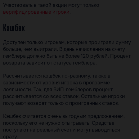
Участвовать в такой акции могут только
верифицированные игроки
.
Кэшбек
Доступен только игрокам, которые проиграли сумму
больше, чем выиграли. В день начисления на счету
гемблера должно быть не более 120 рублей. Процент
возврата зависит от статуса гемблера.
Рассчитывается кэшбек по-разному, также в
зависимости от уровня игрока в программе
лояльности. Так, для ВИП-гемблеров процент
рассчитывается со всех ставок. Остальные игроки
получают возврат только с проигранных ставок.
Кэшбек считается очень выгодным предложением,
поскольку его не нужно отыгрывать. Средства
поступают на реальный счет и могут выводиться
сразу.