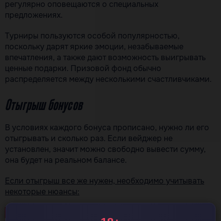
регулярно оповещаются о специальных
предложениях.
Турниры пользуются особой популярностью,
поскольку дарят яркие эмоции, незабываемые
впечатления, а также дают возможность выигрывать
ценные подарки. Призовой фонд обычно
распределяется между несколькими счастливчиками.
Отыгрыш бонусов
В условиях каждого бонуса прописано, нужно ли его
отыгрывать и сколько раз. Если вейджер не
установлен, значит можно свободно вывести сумму,
она будет на реальном балансе.
Если отыгрыш все же нужен, необходимо учитывать
некоторые нюансы:
Разработки, в которых учитываются ставки. В