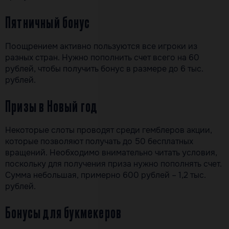
Пятничный бонус
Поощрением активно пользуются все игроки из
разных стран. Нужно пополнить счет всего на 60
рублей, чтобы получить бонус в размере до 6 тыс.
рублей.
Призы в Новый год
Некоторые слоты проводят среди гемблеров акции,
которые позволяют получать до 50 бесплатных
вращений. Необходимо внимательно читать условия,
поскольку для получения приза нужно пополнять счет.
Сумма небольшая, примерно 600 рублей – 1,2 тыс.
рублей.
Бонусы для букмекеров