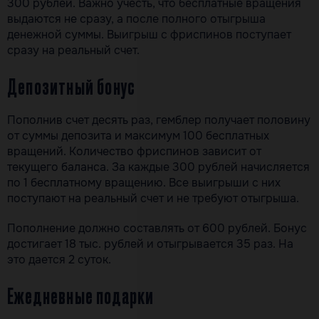
300 рублей. Важно учесть, что бесплатные вращения
выдаются не сразу, а после полного отыгрыша
денежной суммы. Выигрыш с фриспинов поступает
сразу на реальный счет.
Депозитный бонус
Пополнив счет десять раз, гемблер получает половину
от суммы депозита и максимум 100 бесплатных
вращений. Количество фриспинов зависит от
текущего баланса. За каждые 300 рублей начисляется
по 1 бесплатному вращению. Все выигрыши с них
поступают на реальный счет и не требуют отыгрыша.
Пополнение должно составлять от 600 рублей. Бонус
достигает 18 тыс. рублей и отыгрывается 35 раз. На
это дается 2 суток.
Ежедневные подарки