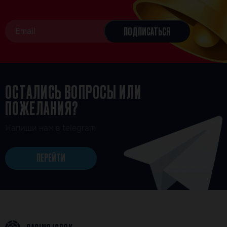
ОСТАЛИСЬ ВОПРОСЫ ИЛИ
ПОЖЕЛАНИЯ?
Напиши нам в telegram
ПЕРЕЙТИ