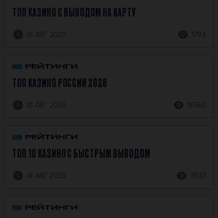
ТОП КАЗИНО С ВЫВОДОМ НА КАРТУ
16 АВГ 2025
1794
РЕЙТИНГИ
ТОП КАЗИНО РОССИИ 2026
16 АВГ 2025
16760
РЕЙТИНГИ
ТОП 10 КАЗИНО С БЫСТРЫМ ВЫВОДОМ
16 АВГ 2025
3833
РЕЙТИНГИ