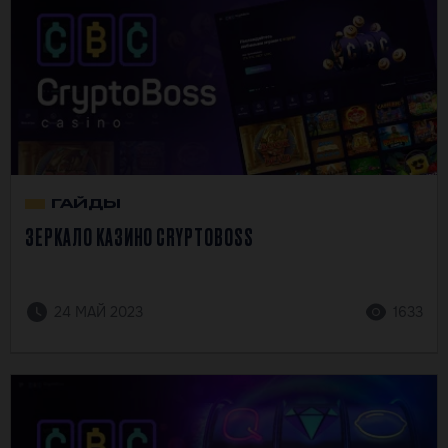
ГАЙДЫ
ЗЕРКАЛО КАЗИНО CRYPTOBOSS
24 МАЙ 2023
1633