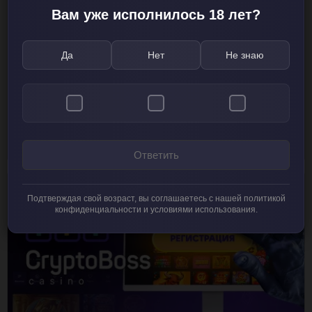
Вам уже исполнилось 18 лет?
ГАЙДЫ
Да
Нет
Не знаю
ВЕРИФИКАЦИЯ В КАЗИНО CRYPTOBOSS
12 ИЮН 2023
1597
Ответить
Подтверждая свой возраст, вы соглашаетесь с нашей политикой
конфиденциальности и условиями использования.