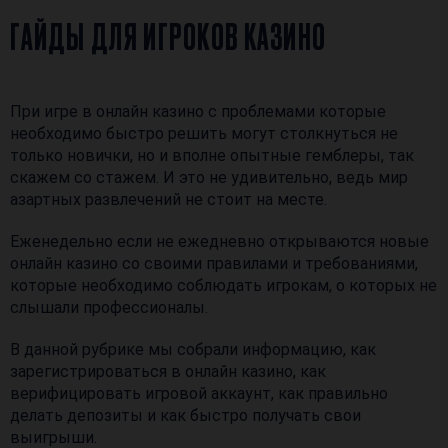
ГАЙДЫ ДЛЯ ИГРОКОВ КАЗИНО
При игре в онлайн казино с проблемами которые
необходимо быстро решить могут столкнуться не
только новички, но и вполне опытные гемблеры, так
скажем со стажем. И это не удивительно, ведь мир
азартных развлечений не стоит на месте.
Еженедельно если не ежедневно открываются новые
онлайн казино со своими правилами и требованиями,
которые необходимо соблюдать игрокам, о которых не
слышали профессионалы.
В данной рубрике мы собрали информацию, как
зарегистрироваться в онлайн казино, как
верифицировать игровой аккаунт, как правильно
делать депозиты и как быстро получать свои
выигрыши.