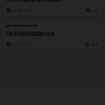
16 АВГ 2025
2017
РЕЙТИНГИ
ТОП 10 НОВЫХ КАЗИНО 2025
8 ИЮН 2026
4043