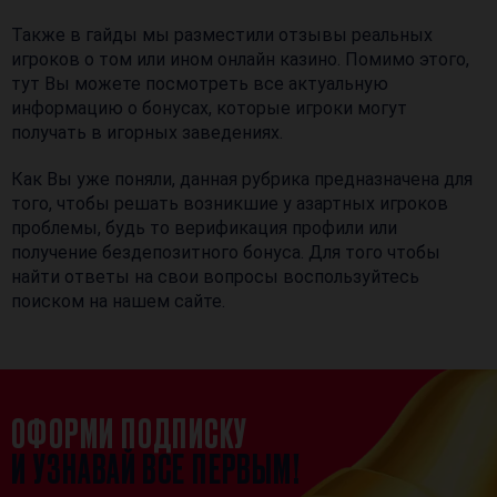
Также в гайды мы разместили отзывы реальных
игроков о том или ином онлайн казино. Помимо этого,
тут Вы можете посмотреть все актуальную
информацию о бонусах, которые игроки могут
получать в игорных заведениях.
Как Вы уже поняли, данная рубрика предназначена для
того, чтобы решать возникшие у азартных игроков
проблемы, будь то верификация профили или
получение бездепозитного бонуса. Для того чтобы
найти ответы на свои вопросы воспользуйтесь
поиском на нашем сайте.
ОФОРМИ ПОДПИСКУ
И УЗНАВАЙ ВСЕ ПЕРВЫМ!