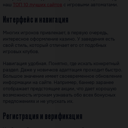
наш
ТОП 10 лучших сайтов
с игровыми автоматами.
Интерфейс и навигация
Многих игроков привлекает, в первую очередь,
интересное оформление казино. У заведения есть
свой стиль, который отличает его от подобных
игровых клубов.
Навигация удобная. Понятно, где искать конкретный
раздел. Даже у новичков адаптация проходит быстро.
Большое значение имеет своевременное обновление
информации на сайте. Например, баннер заранее
отображает предстоящие акции, что дает хорошую
возможность игрокам узнавать обо всех бонусных
предложениях и не упускать их.
Регистрация и верификация