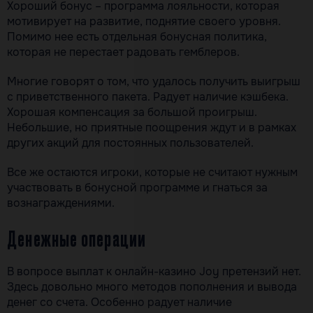
Хороший бонус – программа лояльности, которая
мотивирует на развитие, поднятие своего уровня.
Помимо нее есть отдельная бонусная политика,
которая не перестает радовать гемблеров.
Многие говорят о том, что удалось получить выигрыш
с приветственного пакета. Радует наличие кэшбека.
Хорошая компенсация за большой проигрыш.
Небольшие, но приятные поощрения ждут и в рамках
других акций для постоянных пользователей.
Все же остаются игроки, которые не считают нужным
участвовать в бонусной программе и гнаться за
вознаграждениями.
Денежные операции
В вопросе выплат к онлайн-казино Joy претензий нет.
Здесь довольно много методов пополнения и вывода
денег со счета. Особенно радует наличие