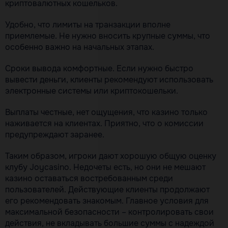
криптовалютных кошельков.
Удобно, что лимиты на транзакции вполне
приемлемые. Не нужно вносить крупные суммы, что
особенно важно на начальных этапах.
Сроки вывода комфортные. Если нужно быстро
вывести деньги, клиенты рекомендуют использовать
электронные системы или криптокошельки.
Выплаты честные, нет ощущения, что казино только
наживается на клиентах. Приятно, что о комиссии
предупреждают заранее.
Таким образом, игроки дают хорошую общую оценку
клубу Joycasino. Недочеты есть, но они не мешают
казино оставаться востребованным среди
пользователей. Действующие клиенты продолжают
его рекомендовать знакомым. Главное условия для
максимальной безопасности – контролировать свои
действия, не вкладывать большие суммы с надеждой