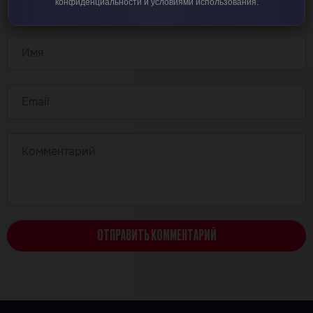
Добавить комментарий
конфиденциальности и условиями использования.
ОТПРАВИТЬ КОММЕНТАРИЙ