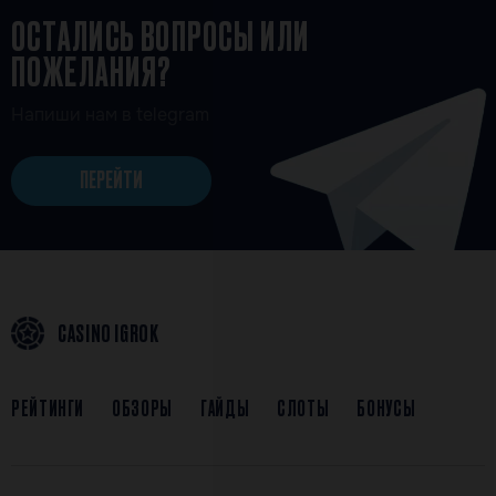
ОСТАЛИСЬ ВОПРОСЫ ИЛИ
ПОЖЕЛАНИЯ?
Напиши нам в telegram
ПЕРЕЙТИ
CASINO IGROK
РЕЙТИНГИ
ОБЗОРЫ
ГАЙДЫ
СЛОТЫ
БОНУСЫ