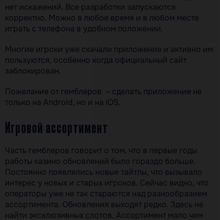
нет искажений. Все разработки запускаются
корректно. Можно в любое время и в любом месте
играть с телефона в удобном положении.
Многие игроки уже скачали приложение и активно им
пользуются, особенно когда официальный сайт
заблокирован.
Пожелание от гемблеров – сделать приложение не
только на Android, но и на iOS.
Игровой ассортимент
Часть гемблеров говорит о том, что в первые годы
работы казино обновлений было гораздо больше.
Постоянно появлялись новые тайтлы, что вызывало
интерес у новых и старых игроков. Сейчас видно, что
операторы уже не так стараются над разнообразием
ассортимента. Обновления выходят редко. Здесь не
найти эксклюзивных слотов. Ассортимент мало чем