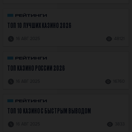
РЕЙТИНГИ
ТОП 10 ЛУЧШИХ КАЗИНО 2026
16 АВГ 2025
48121
РЕЙТИНГИ
ТОП КАЗИНО РОССИИ 2026
16 АВГ 2025
16760
РЕЙТИНГИ
ТОП 10 КАЗИНО С БЫСТРЫМ ВЫВОДОМ
16 АВГ 2025
3833