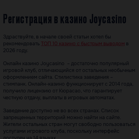
Регистрация в казино Joycasino
Здраствуйте, в начале своей статьи хотел бы
рекомендовать
ТОП 10 казино с быстрым выводом
в
2026 году.
Онлайн казино Joycasino – достаточно популярный
игровой клуб, отличающийся от остальных необычным
оформлением сайта. Стилистика заведения –
стимпанк. Онлайн-казино функционирует с 2014 года,
получило лицензию от Кюрасао, что гарантирует
честную отдачу, выплаты в игровых автоматах.
Заведение доступно не во всех странах. Список
запрещенных территорий можно найти на сайте.
Жители остальных стран могут свободно пользоваться
услугами игрового клуба, поскольку интерфейс
доступен на 14 языках.