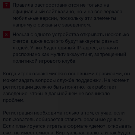
Правила распространяются не только на
официальный сайт казино, но и на все зеркала,
мобильные версии, поскольку эти элементы
напрямую связаны с заведением.
Нельзя с одного устройства открывать несколько
счетов, даже если это будут аккаунты разных
людей. У них будет единый IP-адрес, а значит
распознано как мультиаккаунтинг, запрещенный
политикой игрового клуба.
Когда игрок ознакомился с основными правилами, он
может задать вопросы службе поддержки. На момент
регистрации должно быть понятно, как работает
заведение, чтобы в дальнейшем не возникало
проблем.
Регистрация необходима только в том, случае, если
пользователь собирается ставить реальные деньги.
Если планируется играть в формате «демо», открывать
счет не имеет смысла. Виртуальная валюта и так будет