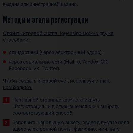
выдана администрацией казино.
Методы и этапы регистрации
Открыть игровой счет в Joycasino можно двумя
способами:
стандартный (через электронный адрес);
через социальные сети (Mail.ru, Yandex, OK,
Facebook, VK, Twitter).
Чтобы создать игровой счет, используя e-mail,
необходимо:
На главной странице казино кликнуть
«Регистрация» и в открывшемся окне выбрать
соответствующий способ.
Заполнить небольшую анкету, введя в пустые поля
адрес электронной почты, фамилию, имя, дату