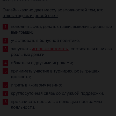
Онлайн-казино дает массу возможностей тем, кто
открыл здесь игровой счет:
пополнять счет, делать ставки, выводить реальные
выигрыши;
участвовать в бонусной политике;
запускать
игровые автоматы
, состязаться в них за
реальные деньги;
общаться с другими игроками;
принимать участие в турнирах, розыгрышах
джекпота;
играть в «живом» казино;
круглосуточная связь со службой поддержки;
прокачивать профиль с помощью программы
лояльности.