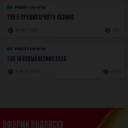
РЕЙТИНГИ
ТОП 5 ЛУЧШИХ КРИПТО-КАЗИНО
16 АВГ 2025
2017
РЕЙТИНГИ
ТОП 10 НОВЫХ КАЗИНО 2025
8 ИЮН 2026
4043
ОФОРМИ ПОДПИСКУ