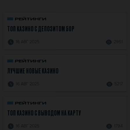
РЕЙТИНГИ
ТОП КАЗИНО С ДЕПОЗИТОМ 50Р
16 АВГ 2025
2951
РЕЙТИНГИ
ЛУЧШИЕ НОВЫЕ КАЗИНО
16 АВГ 2025
5217
РЕЙТИНГИ
ТОП КАЗИНО С ВЫВОДОМ НА КАРТУ
16 АВГ 2025
1794