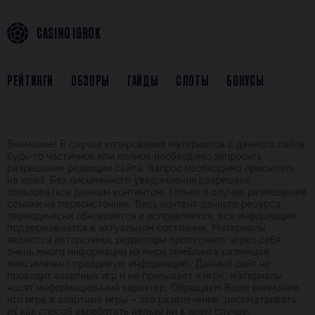
CASINO IGROK
РЕЙТИНГИ
ОБЗОРЫ
ГАЙДЫ
СЛОТЫ
БОНУСЫ
Внимание! В случае копирования материалов с данного сайта,
будь-то частичное или полное необходимо запросить
разрешение редакции сайта. Запрос необходимо присылать
на email. Без письменного уведомления разрешено
пользоваться данным контентом, только в случае размещения
ссылки на первоисточник. Весь контент данного ресурса
периодически обновляется и исправляется, вся информация
поддерживается в актуальном состоянии. Материалы
являются авторскими, редакторы пропускают через себя
очень много информации из мира гемблинга размещая
максимально правдивую информацию. Данный сайт не
проводит азартных игр и не призывает к игре, материалы
носят информационный характер. Обращаем Ваше внимание,
что игра в азартные игры – это развлечение, рассматривать
их как способ заработать нельзя ни в коем случае.