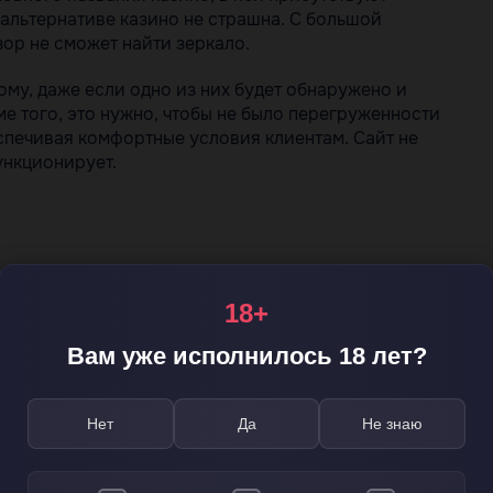
альтернативе казино не страшна. С большой
ор не сможет найти зеркало.
ому, даже если одно из них будет обнаружено и
е того, это нужно, чтобы не было перегруженности
спечивая комфортные условия клиентам. Сайт не
ункционирует.
б этом появляется на форумах, социальных сетях и т.д.
18+
Вам уже исполнилось 18 лет?
Нет
Да
Не знаю
ся большей популярностью. Достаточно ввести в
го клуба. Система выдаст несколько альтернатив. Можно