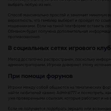
выбрать любую из них.
Способ максимально простой и занимает минимум вр
вероятность, что гемблер выберет и пройдет по ссыл
мошенниками. Если на такой платформе оставить свои
Обманом будет получена дополнительная информация
противозаконно.
В социальных сетях игрового клуб
Метод достаточно распространен, поскольку информ
администраторами. Игроки доверяют этому источник
При помощи форумов
Игроки между собой общаются на тематических фор
найти любителей казино Admiral777 и посмотреть, ка
уже проверенными ссылкам, которые работают и не
Если не получается подобрать зеркало или возникаю