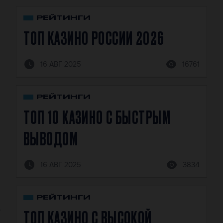
РЕЙТИНГИ
ТОП КАЗИНО РОССИИ 2026
16 АВГ 2025
16761
РЕЙТИНГИ
ТОП 10 КАЗИНО С БЫСТРЫМ
ВЫВОДОМ
16 АВГ 2025
3834
РЕЙТИНГИ
е
ТОП КАЗИНО С ВЫСОКОЙ