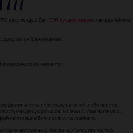
l 777
l 777, рекомендую Вам
ТОП лучших казино
, как раз Admiral
подвергается блокировкам.
блокировка по их желанию;
ую деятельность, поскольку на какой-либо период
доступен для участников. В связи с этим появилась
ой не страшны блокировки, т.е. зеркало.
не замечают разницу, поскольку здесь полностью