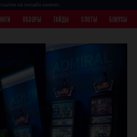
ссылок на онлайн казино.
ИНГИ
ОБЗОРЫ
ГАЙДЫ
СЛОТЫ
БОНУСЫ