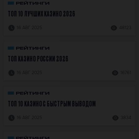
РЕЙТИНГИ
ТОП 10 ЛУЧШИХ КАЗИНО 2026
16 АВГ 2025
48123
РЕЙТИНГИ
ТОП КАЗИНО РОССИИ 2026
16 АВГ 2025
16761
РЕЙТИНГИ
ТОП 10 КАЗИНО С БЫСТРЫМ ВЫВОДОМ
16 АВГ 2025
3834
РЕЙТИНГИ