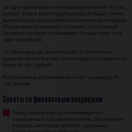
За одну транзакцию можно вывести не более 14,5 тыс.
рублей. Если в заявке будет указана большая сумма,
выплаты будут осуществляться в несколько операций.
Ограничение установлено не казино, а платежной
системой, которая не принимает больше средств за
одну транзакцию.
От суммы вывода зависят сроки. Если получить
средства нужно быстрее, рекомендуется указывать не
более 20 тыс. рублей.
В сутки казино устанавливает лимит на вывод в 25
тыс. рублей.
Советы по финансовым операциям
Перед первым выводом рекомендуется
ознакомиться с правилами казино. Это поможет
избежать некоторых проблем, связанных с