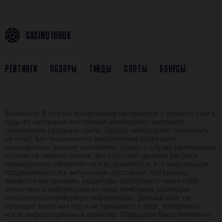
CASINO IGROK
РЕЙТИНГИ
ОБЗОРЫ
ГАЙДЫ
СЛОТЫ
БОНУСЫ
Внимание! В случае копирования материалов с данного сайта,
будь-то частичное или полное необходимо запросить
разрешение редакции сайта. Запрос необходимо присылать
на email. Без письменного уведомления разрешено
пользоваться данным контентом, только в случае размещения
ссылки на первоисточник. Весь контент данного ресурса
периодически обновляется и исправляется, вся информация
поддерживается в актуальном состоянии. Материалы
являются авторскими, редакторы пропускают через себя
очень много информации из мира гемблинга размещая
максимально правдивую информацию. Данный сайт не
проводит азартных игр и не призывает к игре, материалы
носят информационный характер. Обращаем Ваше внимание,