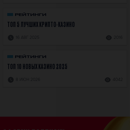
РЕЙТИНГИ
ТОП 5 ЛУЧШИХ КРИПТО-КАЗИНО
16 АВГ 2025
2016
РЕЙТИНГИ
ТОП 10 НОВЫХ КАЗИНО 2025
8 ИЮН 2026
4042