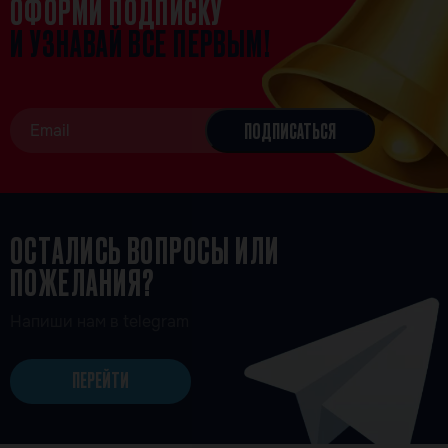
ОФОРМИ ПОДПИСКУ
И УЗНАВАЙ ВСЕ ПЕРВЫМ!
ОСТАЛИСЬ ВОПРОСЫ ИЛИ
ПОЖЕЛАНИЯ?
Напиши нам в telegram
ПЕРЕЙТИ