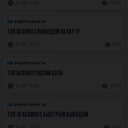
16 АВГ 2025
48120
РЕЙТИНГИ
ТОП КАЗИНО С ВЫВОДОМ НА КАРТУ
16 АВГ 2025
1793
РЕЙТИНГИ
ТОП КАЗИНО РОССИИ 2026
16 АВГ 2025
16760
РЕЙТИНГИ
ТОП 10 КАЗИНО С БЫСТРЫМ ВЫВОДОМ
16 АВГ 2025
3833