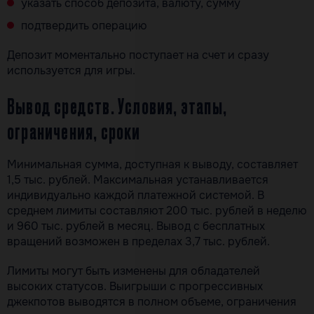
указать способ депозита, валюту, сумму
подтвердить операцию
Депозит моментально поступает на счет и сразу
используется для игры.
Вывод средств. Условия, этапы,
ограничения, сроки
Минимальная сумма, доступная к выводу, составляет
1,5 тыс. рублей. Максимальная устанавливается
индивидуально каждой платежной системой. В
среднем лимиты составляют 200 тыс. рублей в неделю
и 960 тыс. рублей в месяц. Вывод с бесплатных
вращений возможен в пределах 3,7 тыс. рублей.
Лимиты могут быть изменены для обладателей
высоких статусов. Выигрыши с прогрессивных
джекпотов выводятся в полном объеме, ограничения