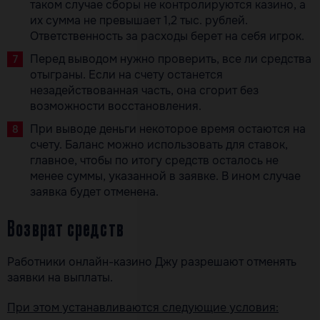
таком случае сборы не контролируются казино, а
их сумма не превышает 1,2 тыс. рублей.
Ответственность за расходы берет на себя игрок.
Перед выводом нужно проверить, все ли средства
отыграны. Если на счету останется
незадействованная часть, она сгорит без
возможности восстановления.
При выводе деньги некоторое время остаются на
счету. Баланс можно использовать для ставок,
главное, чтобы по итогу средств осталось не
менее суммы, указанной в заявке. В ином случае
заявка будет отменена.
Возврат средств
Работники онлайн-казино Джу разрешают отменять
заявки на выплаты.
При этом устанавливаются следующие условия: