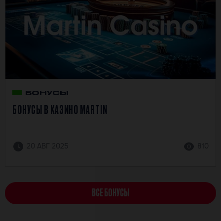
БОНУСЫ
БОНУСЫ В КАЗИНО MARTIN
20 АВГ 2025
810
ВСЕ БОНУСЫ