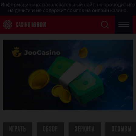
Информационно-развлекательный сайт, не проводит игр
на деньги и не содержит ссылок на онлайн казино.
CASINO
IGROK
ИГРАТЬ
ОБЗОР
ЗЕРКАЛА
ОТЗЫВЫ