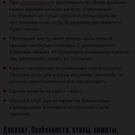
При
регистрации
и заполнении профиля данными
важно заранее указать валюту и платежный
инструмент, который удобно использовать на
протяжении всей игры. В дальнейшем поменять
будет нельзя.
Платежный инструмент должен быть личной
принадлежностью гемблера (с указанием его
фамилии, имени). Использовать реквизиты третьих
лиц запрещено, даже с их согласия.
Казино не отвечает за изменение курса валюты.
Поэтому если для игрока это имеет значение, он
должен самостоятельно его отслеживать.
Единая валюта на сайте – евро.
Игровой клуб Joo не является финансовым
учреждением. Компания не страхует счета
клиентов.
Депозит. Особенности, этапы, лимиты,