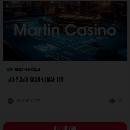
БОНУСЫ
БОНУСЫ В КАЗИНО MARTIN
20 АВГ 2025
811
ВСЕ БОНУСЫ