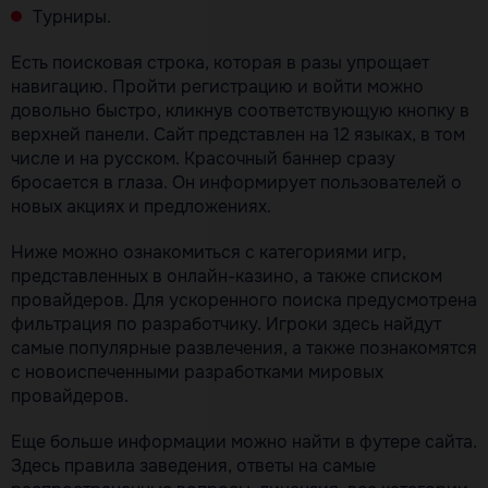
Турниры.
Есть поисковая строка, которая в разы упрощает
навигацию. Пройти регистрацию и войти можно
довольно быстро, кликнув соответствующую кнопку в
верхней панели. Сайт представлен на 12 языках, в том
числе и на русском. Красочный баннер сразу
бросается в глаза. Он информирует пользователей о
новых акциях и предложениях.
Ниже можно ознакомиться с категориями игр,
представленных в онлайн-казино, а также списком
провайдеров. Для ускоренного поиска предусмотрена
фильтрация по разработчику. Игроки здесь найдут
самые популярные развлечения, а также познакомятся
с новоиспеченными разработками мировых
провайдеров.
Еще больше информации можно найти в футере сайта.
Здесь правила заведения, ответы на самые