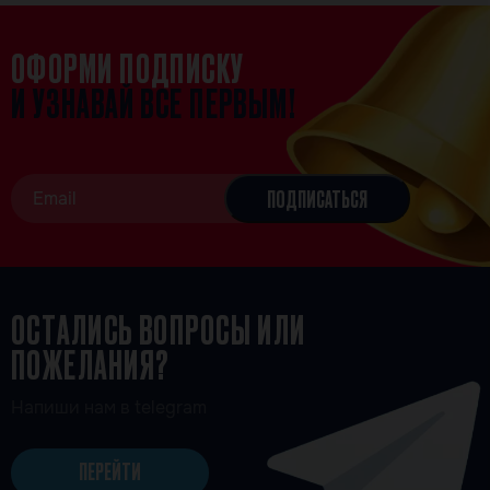
ОФОРМИ ПОДПИСКУ
И УЗНАВАЙ ВСЕ ПЕРВЫМ!
ОСТАЛИСЬ ВОПРОСЫ ИЛИ
ПОЖЕЛАНИЯ?
Напиши нам в telegram
ПЕРЕЙТИ