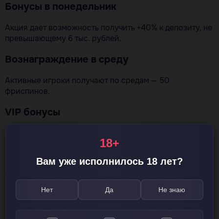
Бонусы в понедельник
Акция дает возможность получить +40% к депозиту, не
превышающему 6 тыс. рублей.
Вознаграждение в среду
Активные игроки получают по средам — 50
фриспинов.
VIP бонусы
VIP игроки могут получать подарки от казино каждую
18+
неделю. Для этого нужно активно играть в течении
недели.
Вам уже исполнилось 18 лет?
Кэшбек начисляют раз в 7 дней тем, кто по итогам
расчетного периода остался в минусе. Процент
Нет
Да
Не знаю
возврата проигрыша варьируется от 5 до 15 в
зависимости от статуса игрока.