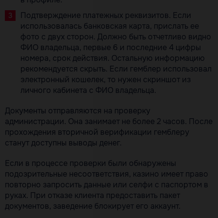
Подтверждение платежных реквизитов. Если
использовалась банковская карта, прислать ее
фото с двух сторон. Должно быть отчетливо видно
ФИО владельца, первые 6 и последние 4 цифры
номера, срок действия. Остальную информацию
рекомендуется скрыть. Если гемблер использовал
электронный кошелек, то нужен скриншот из
личного кабинета с ФИО владельца.
Документы отправляются на проверку
администрации. Она занимает не более 2 часов. После
прохождения вторичной верификации гемблеру
станут доступны выводы денег.
Если в процессе проверки были обнаружены
подозрительные несоответствия, казино имеет право
повторно запросить данные или селфи с паспортом в
руках. При отказе клиента предоставить пакет
документов, заведение блокирует его аккаунт.