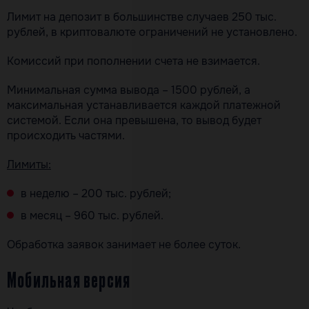
Лимит на депозит в большинстве случаев 250 тыс.
рублей, в криптовалюте ограничений не установлено.
Комиссий при пополнении счета не взимается.
Минимальная сумма вывода – 1500 рублей, а
максимальная устанавливается каждой платежной
системой. Если она превышена, то вывод будет
происходить частями.
Лимиты:
в неделю – 200 тыс. рублей;
в месяц – 960 тыс. рублей.
Обработка заявок занимает не более суток.
Мобильная версия