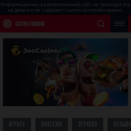
Информационно-развлекательный сайт, не проводит игр
на деньги и не содержит ссылок на онлайн казино.
CASINO
IGROK
ИГРАТЬ
ПЛАТЕЖИ
ЗЕРКАЛА
ОТЗЫВ