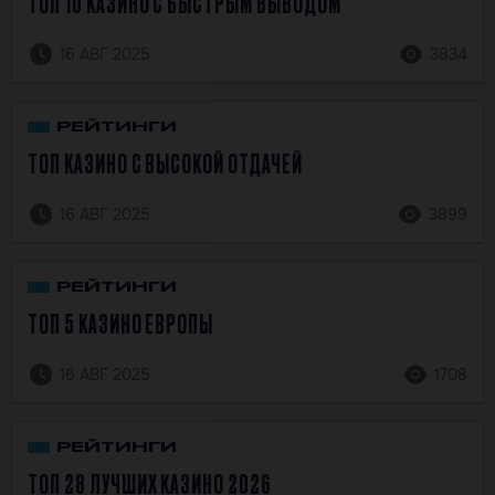
ТОП 10 КАЗИНО С БЫСТРЫМ ВЫВОДОМ
16 АВГ 2025
3834
РЕЙТИНГИ
ТОП КАЗИНО С ВЫСОКОЙ ОТДАЧЕЙ
16 АВГ 2025
3899
РЕЙТИНГИ
ТОП 5 КАЗИНО ЕВРОПЫ
16 АВГ 2025
1708
РЕЙТИНГИ
ТОП 28 ЛУЧШИХ КАЗИНО 2026