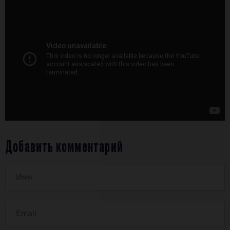
Добавить комментарий