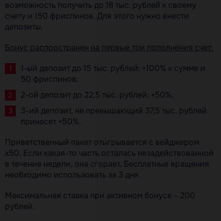
возможность получить до 18 тыс. рублей к своему
счету и 150 фриспинов. Для этого нужно внести
депозиты.
Бонус распространен на первые три пополнения счет:
1-ый депозит до 15 тыс. рублей: +100% к сумме и
50 фриспинов;
2-ой депозит до 22,5 тыс. рублей: +50%;
3-ий депозит, не превышающий 37,5 тыс. рублей
принесет +50%.
Приветственный пакет отыгрывается с вейджером
х50. Если какая-то часть осталась незадействованной
в течение недели, она сгорает. Бесплатные вращения
необходимо использовать за 3 дня.
Максимальная ставка при активном бонусе – 200
рублей.