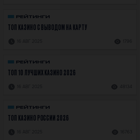
РЕЙТИНГИ
ТОП КАЗИНО С ВЫВОДОМ НА КАРТУ
16 АВГ 2025
1796
РЕЙТИНГИ
ТОП 10 ЛУЧШИХ КАЗИНО 2026
16 АВГ 2025
48134
РЕЙТИНГИ
ТОП КАЗИНО РОССИИ 2026
16 АВГ 2025
16763