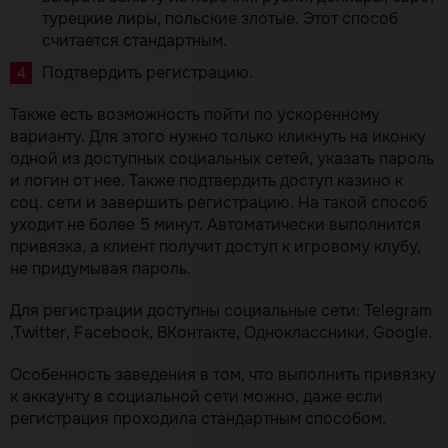
турецкие лиры, польские злотые. Этот способ
считается стандартным.
Подтвердить регистрацию.
Также есть возможность пойти по ускоренному
варианту. Для этого нужно только кликнуть на иконку
одной из доступных социальных сетей, указать пароль
и логин от нее. Также подтвердить доступ казино к
соц. сети и завершить регистрацию. На такой способ
уходит не более 5 минут. Автоматически выполнится
привязка, а клиент получит доступ к игровому клубу,
не придумывая пароль.
Для регистрации доступны социальные сети: Telegram
,Twitter, Facebook, ВКонтакте, Одноклассники, Google.
Особенность заведения в том, что выполнить привязку
к аккаунту в социальной сети можно, даже если
регистрация проходила стандартным способом.