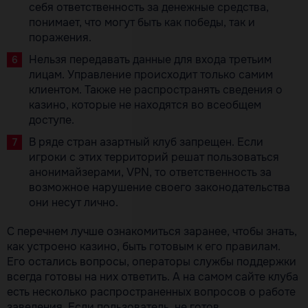
себя ответственность за денежные средства,
понимает, что могут быть как победы, так и
поражения.
Нельзя передавать данные для входа третьим
лицам. Управление происходит только самим
клиентом. Также не распространять сведения о
казино, которые не находятся во всеобщем
доступе.
В ряде стран азартный клуб запрещен. Если
игроки с этих территорий решат пользоваться
анонимайзерами, VPN, то ответственность за
возможное нарушение своего законодательства
они несут лично.
С перечнем лучше ознакомиться заранее, чтобы знать,
как устроено казино, быть готовым к его правилам.
Его остались вопросы, операторы службы поддержки
всегда готовы на них ответить. А на самом сайте клуба
есть несколько распространенных вопросов о работе
заведения. Если пользователь не готов