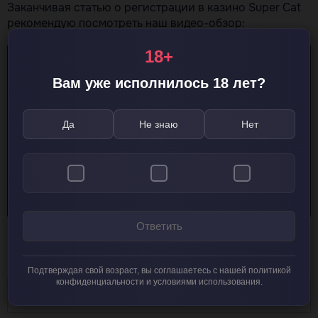
Заканчивая статью о регистрации в казино Super Cat
рекомендую посмотреть наш видео-обзор:
18+
Вам уже исполнилось 18 лет?
Да
Не знаю
Нет
Ответить
Добавить комментарий
Подтверждая свой возраст, вы соглашаетесь с нашей политикой
конфиденциальности и условиями использования.