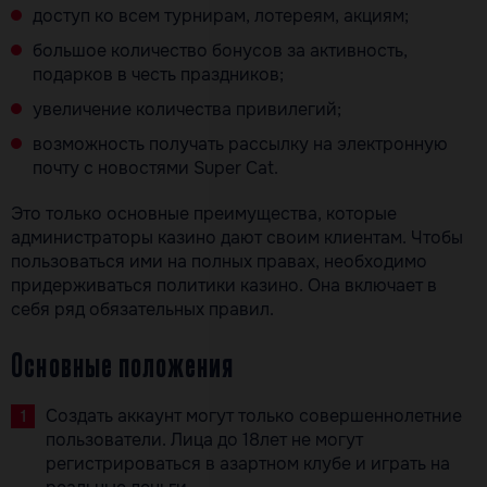
доступ ко всем турнирам, лотереям, акциям;
большое количество бонусов за активность,
подарков в честь праздников;
увеличение количества привилегий;
возможность получать рассылку на электронную
почту с новостями Super Cat.
Это только основные преимущества, которые
администраторы казино дают своим клиентам. Чтобы
пользоваться ими на полных правах, необходимо
придерживаться политики казино. Она включает в
себя ряд обязательных правил.
Основные положения
Создать аккаунт могут только совершеннолетние
пользователи. Лица до 18лет не могут
регистрироваться в азартном клубе и играть на