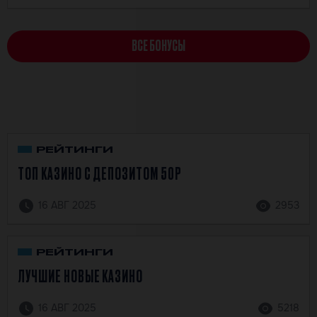
ВСЕ БОНУСЫ
РЕЙТИНГИ
ТОП КАЗИНО С ДЕПОЗИТОМ 50Р
16 АВГ 2025
2953
РЕЙТИНГИ
ЛУЧШИЕ НОВЫЕ КАЗИНО
16 АВГ 2025
5218