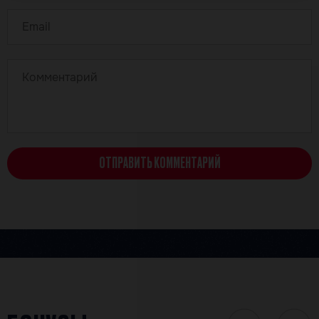
ОТПРАВИТЬ КОММЕНТАРИЙ