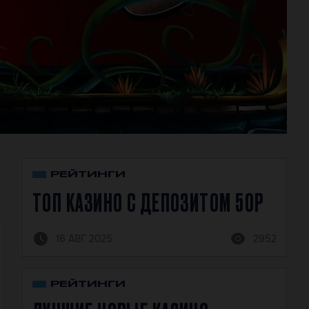
РЕЙТИНГИ
ТОП КАЗИНО С ДЕПОЗИТОМ 50Р
16 АВГ 2025
2952
РЕЙТИНГИ