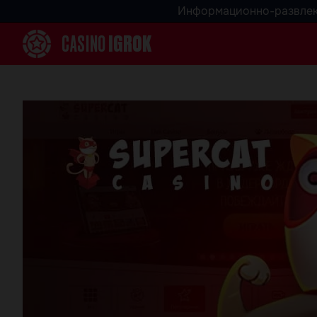
Информационно-развлекат
CASINO
IGROK