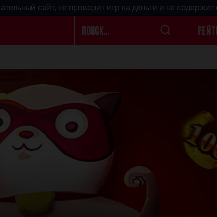
ельный сайт, не проводит игр на деньги и не содержит 
РЕЙТ