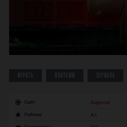
ИГРАТЬ
ПЛАТЕЖИ
ЗЕРКАЛА
Сайт
Supercat
Рейтинг
4,1