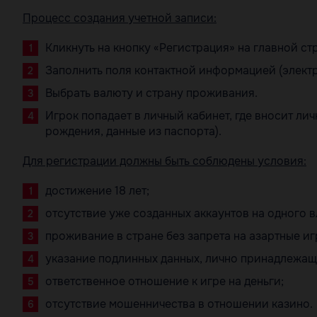
Процесс создания учетной записи:
Кликнуть на кнопку «Регистрация» на главной ст
Заполнить поля контактной информацией (электр
Выбрать валюту и страну проживания.
Игрок попадает в личный кабинет, где вносит л
рождения, данные из паспорта).
Для регистрации должны быть соблюдены условия:
достижение 18 лет;
отсутствие уже созданных аккаунтов на одного в
проживание в стране без запрета на азартные иг
указание подлинных данных, лично принадлежащ
ответственное отношение к игре на деньги;
отсутствие мошенничества в отношении казино.