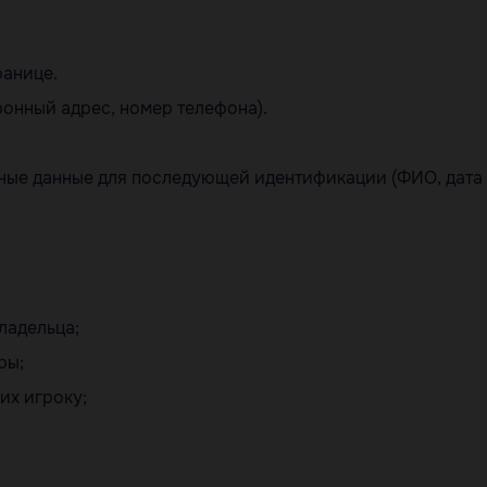
ранице.
онный адрес, номер телефона).
ичные данные для последующей идентификации (ФИО, дата
ладельца;
ры;
их игроку;