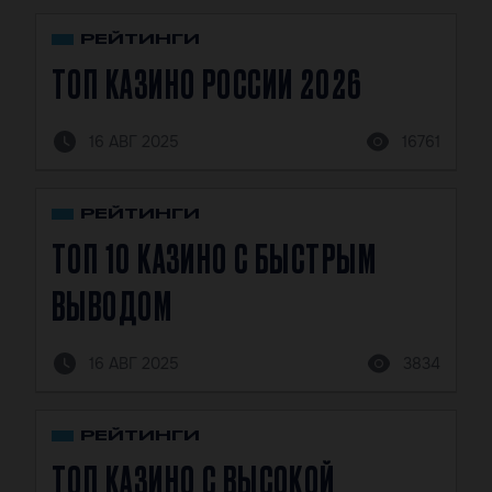
РЕЙТИНГИ
ТОП КАЗИНО РОССИИ 2026
16 АВГ 2025
16761
РЕЙТИНГИ
ТОП 10 КАЗИНО С БЫСТРЫМ
ВЫВОДОМ
16 АВГ 2025
3834
РЕЙТИНГИ
ТОП КАЗИНО С ВЫСОКОЙ