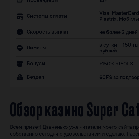
Провайдеры
142
Visa, MasterCard
Системы оплаты
Piastrix, Мобил
Скорость выплат
не более 2 дней
в сутки – 150 ты
Лимиты
рублей.
Бонусы
+150% +150FS
Бездеп
60FS за подтве
Обзор казино Super Ca
Всем привет! Давненько уже читатели моего сайта п
собственно сегодня с удовольствием и сделаю. Расс