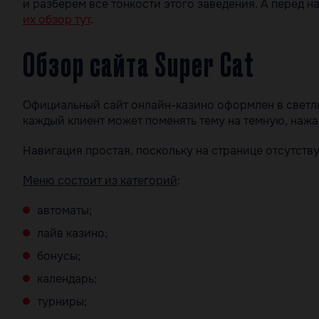
и разберем все тонкости этого заведения. А перед 
их обзор тут
.
Обзор сайта Super Cat
Официальный сайт онлайн-казино оформлен в светлы
каждый клиент может поменять тему на темную, наж
Навигация простая, поскольку на странице отсутств
Меню состоит из категорий
:
автоматы;
лайв казино;
бонусы;
календарь;
турниры;