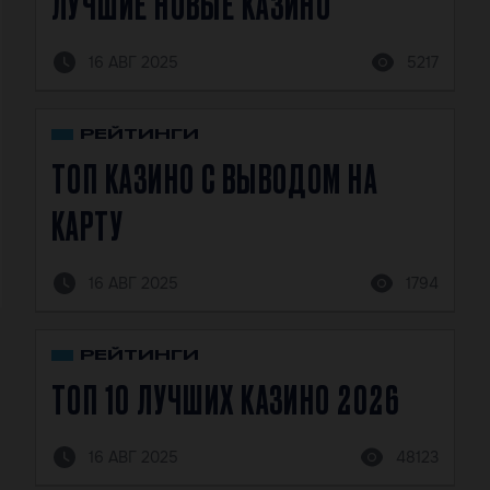
ЛУЧШИЕ НОВЫЕ КАЗИНО
16 АВГ 2025
5217
РЕЙТИНГИ
ТОП КАЗИНО С ВЫВОДОМ НА
КАРТУ
16 АВГ 2025
1794
РЕЙТИНГИ
ТОП 10 ЛУЧШИХ КАЗИНО 2026
16 АВГ 2025
48123