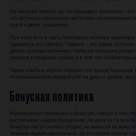
Из минусов первое, на что обращают внимание – это
что автоматы изначально настроены на проигрыши гем
трата и денег, и времени.
При этом есть и часть гемблеров, которые уверены в
удавалось это сделать. Главное – это удача, которая
делать крупные вложения, чтобы не повышать риски 
уверена в лицензии казино и в том, что гаминаторы 
Также опытные игроки говорят, что лучше подольше 
потренироваться перед игрой на деньги, узнать, где 
Бонусная политика
Многие пишут претензии к бонусам, говоря о том, ч
расписывая каждое поощрение. На деле их получить н
бонусов могут сколько угодно, но вывести их вряд л
течение недели невозможно. За это время игроки тол