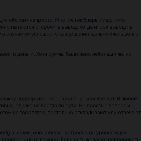
ия обстоит непросто. Многие гемблеры пишут, что
енно пытаются отсрочить вывод, когда игрок выводить
в случае ее успешного завершения, деньги очень долго
вывести деньги. Хотя суммы были явно небольшими, но
службу поддержки – через саппорт или live-чат. В любом
тивно, однако не всегда по сути. На простые вопросы
ветом не торопятся, постоянно откладывают или отвечают
ndy в целом, оно неплохо устроено на уровне идеи.
ие процессы не налажены. Если есть желание попробовать