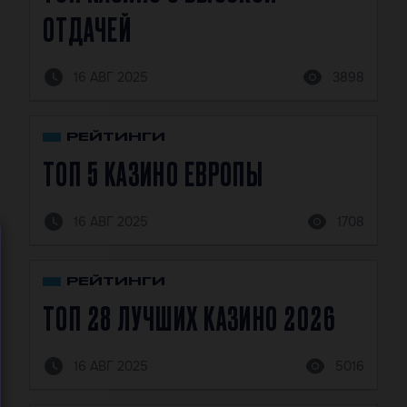
ОТДАЧЕЙ
16 АВГ 2025
3898
РЕЙТИНГИ
ТОП 5 КАЗИНО ЕВРОПЫ
16 АВГ 2025
1708
РЕЙТИНГИ
ТОП 28 ЛУЧШИХ КАЗИНО 2026
16 АВГ 2025
5016