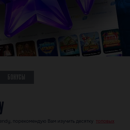
БОНУСЫ
y
Dendy, порекомендую Вам изучить десятку
топовых