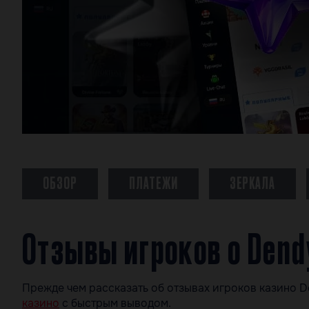
ОБЗОР
ПЛАТЕЖИ
ЗЕРКАЛА
Отзывы игроков о Dend
Прежде чем рассказать об отзывах игроков казино 
казино
с быстрым выводом.