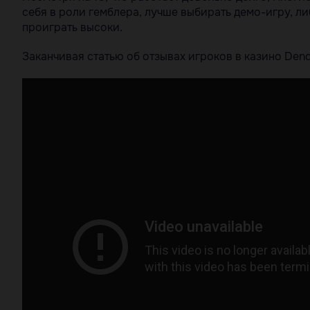
себя в роли гемблера, лучше выбирать демо-игру, л
проиграть высоки.
Заканчивая статью об отзывах игроков в казино De