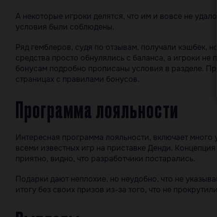
А некоторые игроки делятся, что им и вовсе не удал
условия были соблюдены.
Ряд гемблеров, судя по отзывам, получали кэшбек, н
средства просто обнулялись с баланса, а игроки не 
бонусам подробно прописаны условия в разделе. При
страницах с правилами бонусов.
Программа лояльности
Интересная программа лояльности, включает много 
всеми известных игр на приставке Денди. Концепция
приятно, видно, что разработчики постарались.
Подарки дают неплохие, но неудобно, что не указыв
итогу без своих призов из-за того, что не прокрутил