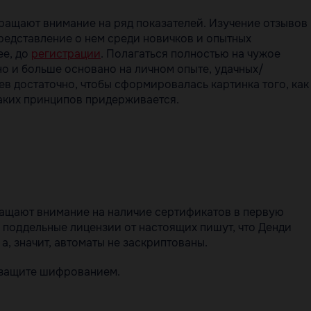
ращают внимание на ряд показателей. Изучение отзывов
едставление о нем среди новичков и опытных
ее, до
регистрации
. Полагаться полностью на чужое
но и больше основано на личном опыте, удачных/
ев достаточно, чтобы сформировалась картинка того, как
каких принципов придерживается.
бращают внимание на наличие сертификатов в первую
 поддельные лицензии от настоящих пишут, что Денди
, значит, автоматы не заскриптованы.
я защите шифрованием.