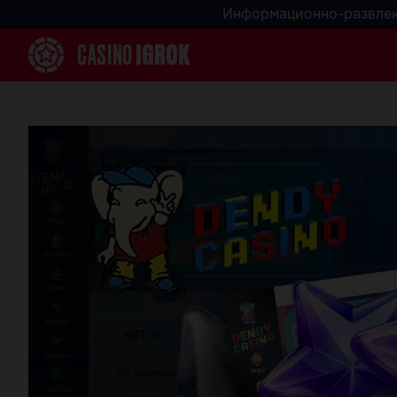
Информационно-развлекат
CASINO
IGROK