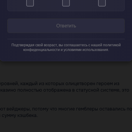
ось активировать бонус по неизвестной причине, хотя все
Ответить
о ничего не знали про его отыгрыш. При попытке вывести
получали заслуженные призы. Неудобно, что не ко всем
ходится узнавать либо через саппорт, либо на
Подтверждая свой возраст, вы соглашаетесь с нашей политикой
конфиденциальности и условиями использования.
уровней, каждый из которых олицетворен героем из
 казино полностью отображена в статусной системе, это
ают вейджеры, потому что многие гемблеры оставались п
и сумму кэшбека.