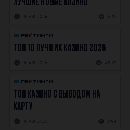
ЛУЧШИЕ НОВЫЕ КАЗИНО
16 АВГ 2025
5217
РЕЙТИНГИ
ТОП 10 ЛУЧШИХ КАЗИНО 2026
16 АВГ 2025
48123
РЕЙТИНГИ
ТОП КАЗИНО С ВЫВОДОМ НА
КАРТУ
16 АВГ 2025
1794