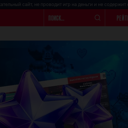
ельный сайт, не проводит игр на деньги и не содержит 
РЕЙТ