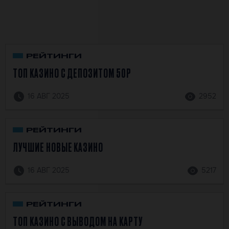
РЕЙТИНГИ
ТОП КАЗИНО С ДЕПОЗИТОМ 50Р
16 АВГ 2025
2952
РЕЙТИНГИ
ЛУЧШИЕ НОВЫЕ КАЗИНО
16 АВГ 2025
5217
РЕЙТИНГИ
ТОП КАЗИНО С ВЫВОДОМ НА КАРТУ