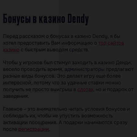
Бонусы в казино Dendy
Перед рассказом о бонусах в казино Dendy, я бы
хотел предоставить Вам информацию о
топ сайтов
казино
с быстрым выводом средств.
Чтобы у игроков был стимул заходить в казино Денди,
весело проводить время, администраторы предлагают
разные виды бонусов. Это делает игру еще более
интересной, потому что за удачные ставки можно
получить не просто выигрыш в
слотах
, но и подарок от
заведения.
Главное – это внимательно читать условия бонусов и
соблюдать их, чтобы не упустить возможность
активации поощрения. А подарки начинаются сразу
после
регистрации
.