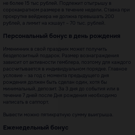
не более 15 тыс рублей. Подлежит отыгрышу в
сорокакратном размере в течение недели. Ставка при
прокрутке вейджера не должна превышать 200
рублей, а лимит на кэшаут – 70 тыс. рублей.
Персональный бонус в день рождения
Именинник в свой праздник может получить
бездепозитный подарок. Размер вознаграждения
зависит от активности гемблера, поэтому для каждого
рассчитывается в индивидуальном порядке. Главное
условие – за год с момента предыдущего дня
рождения должен быть сделан один, хотя бы
минимальный, депозит. За 3 дня до события или в
течение 7 дней после Дня рождения необходимо
написать в саппорт.
Вывести можно пятикратную сумму выигрыша.
Еженедельный бонус