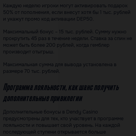
Каждую неделю игроки могут активировать подарок
50% от пополнения, если внесут хотя бы 1 тыс. рублей
и укажут промо код активации DEP50.
Максимальный бонус – 15 тыс. рублей. Сумму нужно
прокрутить 45 раз в течение недели. Ставка за спин не
может быть более 200 рублей, когда гемблер
производит отыгрыш.
Максимальная сумма для вывода установлена в
размере 70 тыс. рублей.
Программа лояльности, как шанс получить
дополнительные привилегии
Дополнительные бонусы в Dendy Casino
предусмотрены для тех, кто участвует в программе
лояльности и повышает свой уровень. На каждой
последующей ступени открывается больше