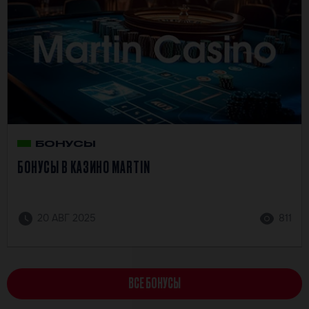
БОНУСЫ
БОНУСЫ В КАЗИНО MARTIN
20 АВГ 2025
811
ВСЕ БОНУСЫ