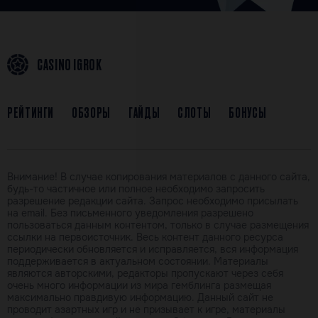
CASINO IGROK
РЕЙТИНГИ
ОБЗОРЫ
ГАЙДЫ
СЛОТЫ
БОНУСЫ
Внимание! В случае копирования материалов с данного сайта,
будь-то частичное или полное необходимо запросить
разрешение редакции сайта. Запрос необходимо присылать
на email. Без письменного уведомления разрешено
пользоваться данным контентом, только в случае размещения
ссылки на первоисточник. Весь контент данного ресурса
периодически обновляется и исправляется, вся информация
поддерживается в актуальном состоянии. Материалы
являются авторскими, редакторы пропускают через себя
очень много информации из мира гемблинга размещая
максимально правдивую информацию. Данный сайт не
проводит азартных игр и не призывает к игре, материалы