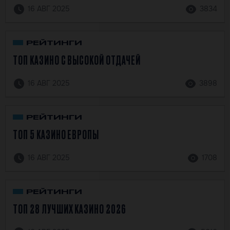
16 АВГ 2025
3834
РЕЙТИНГИ
ТОП КАЗИНО С ВЫСОКОЙ ОТДАЧЕЙ
16 АВГ 2025
3898
РЕЙТИНГИ
ТОП 5 КАЗИНО ЕВРОПЫ
16 АВГ 2025
1708
РЕЙТИНГИ
ТОП 28 ЛУЧШИХ КАЗИНО 2026