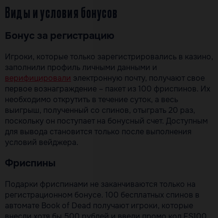
Виды и условия бонусов
Бонус за регистрацию
Игроки, которые только зарегистрировались в казино,
заполнили профиль личными данными и
верифицировали
электронную почту, получают свое
первое вознаграждение – пакет из 100 фриспинов. Их
необходимо открутить в течение суток, а весь
выигрыш, полученный со спинов, отыграть 20 раз,
поскольку он поступает на бонусный счет. Доступным
для вывода становится только после выполнения
условий вейджера.
Фриспины
Подарки фриспинами не заканчиваются только на
регистрационном бонусе. 100 бесплатных спинов в
автомате Book of Dead получают игроки, которые
внесли хотя бы 500 рублей и ввели промо код FS100