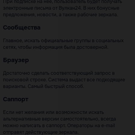
При подписке на нее, пользователь будет получать
электронные письма от Вулкан24. В них бонусные
предложения, новости, а также рабочие зеркала.
Сообщества
Главное, искать официальные группы в социальных
сетях, чтобы информация была достоверной.
Браузер
Достаточно сделать соответствующий запрос в
поисковой строке. Система выдаст все подходящие
варианты. Самый быстрый способ.
Саппорт
Если нет желания или возможности искать
альтернативные версии самостоятельно, всегда
можно написать в саппорт. Операторы на e-mail
отправят действующие зеркала.