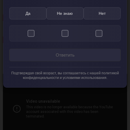
поэтому их действия в Интернете свободны и
безопасны.
Да
Не знаю
Нет
Turbo-режим справится, если игрок не может
войти на официальный сайт казино по причине
низкого уровня соединения.
Приложение для смартфона – доступно на
постоянной основе, блокировка не подвергается.
Ответить
Заканчивая статью о зеркале в казино Вулкан 24
рекомендую посмотреть наш видео-обзор:
Подтверждая свой возраст, вы соглашаетесь с нашей политикой
конфиденциальности и условиями использования.