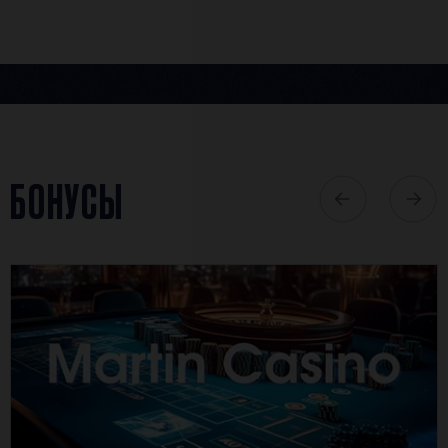
БОНУСЫ