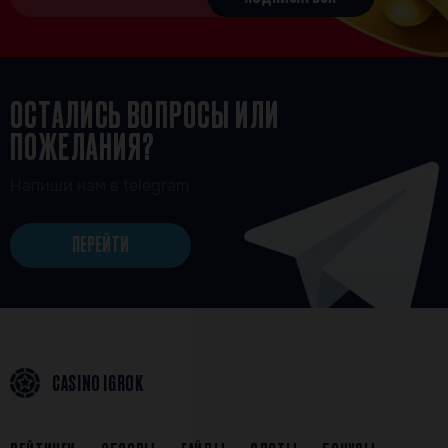
ОСТАЛИСЬ ВОПРОСЫ ИЛИ
ПОЖЕЛАНИЯ?
Напиши нам в telegram
ПЕРЕЙТИ
CASINO IGROK