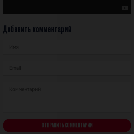
Добавить комментарий
ОТПРАВИТЬ КОММЕНТАРИЙ