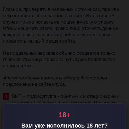
Главное, проверять в надежных источниках, прежде
чем оставлять свои данные на сайте. В противном
случае можно попасть на мошенническую уловку.
Чтобы избежать этого, нужно либо уточнять данные
каждого сайта в саппорте, либо самостоятельно
проверять каждый раздел сайта.
На поддельных зеркалах обычно создается только
главная страница, графика чуть хуже, появляются
новые лимиты.
Альтернативные варианты обхода блокировки
предложены на сайте клуба
:
ВНП – подходят для мобильных и стационарных
устройств. Меняют адреса игроков. Позволяют
любителям азарта из запрещенных стран
18+
пользоваться услугами казино.
Браузер TOR – игроки остаются анонимными,
Вам уже исполнилось 18 лет?