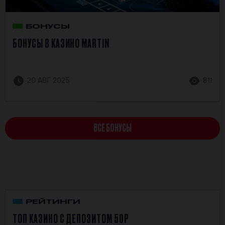
БОНУСЫ
БОНУСЫ В КАЗИНО MARTIN
20 АВГ 2025
811
ВСЕ БОНУСЫ
РЕЙТИНГИ
ТОП КАЗИНО С ДЕПОЗИТОМ 50Р