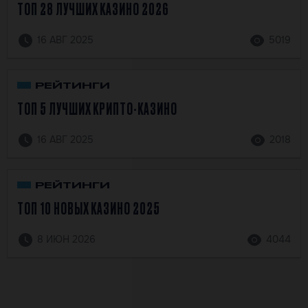
ТОП 28 ЛУЧШИХ КАЗИНО 2026
16 АВГ 2025
5019
РЕЙТИНГИ
ТОП 5 ЛУЧШИХ КРИПТО-КАЗИНО
16 АВГ 2025
2018
РЕЙТИНГИ
ТОП 10 НОВЫХ КАЗИНО 2025
8 ИЮН 2026
4044