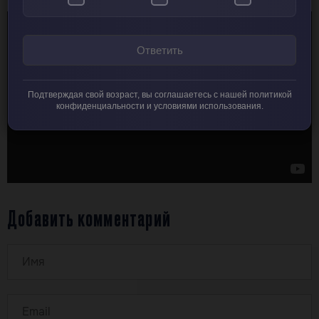
Ответить
Подтверждая свой возраст, вы соглашаетесь с нашей политикой
конфиденциальности и условиями использования.
Добавить комментарий