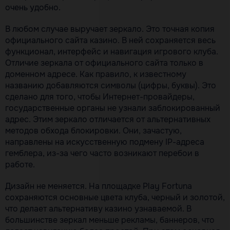
очень удобно.
В любом случае выручает зеркало. Это точная копия
официального сайта казино. В ней сохраняется весь
функционал, интерфейс и навигация игрового клуба.
Отличие зеркала от официального сайта только в
доменном адресе. Как правило, к известному
названию добавляются символы (цифры, буквы). Это
сделано для того, чтобы Интернет-провайдеры,
государственные органы не узнали заблокированный
адрес. Этим зеркало отличается от альтернативных
методов обхода блокировки. Они, зачастую,
направлены на искусственную подмену IP-адреса
гемблера, из-за чего часто возникают перебои в
работе.
Дизайн не меняется. На площадке Play Fortuna
сохраняются основные цвета клуба, черный и золотой,
что делает альтернативу казино узнаваемой. В
большинстве зеркал меньше рекламы, баннеров, что