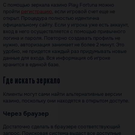
С помощью зеркала казино Play Fortuna можно
пройти
регистрацию
, если игровой счет еще не
открыт. Процедура полностью идентична
официальному сайту. Если у игрока уже есть аккаунт,
вход в него осуществляется с помощью привычного
логина и пароля. Повторно создавать профиль не
нужно, авторизация занимает не более 2 минут. Это
удобно, не придется каждый раз придумывать новые
данные для входа. Вся информация об игроке
хранится в единой базе.
Где искать зеркало
Клиенты могут сами найти альтернативные версии
казино, поскольку они находятся в открытом доступе.
Через браузер
Достаточно сделать в браузере соответствующий
запрос. Поисковая система выдаст все доступные