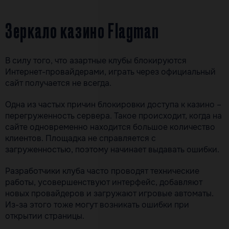
Зеркало казино Flagman
В силу того, что азартные клубы блокируются
Интернет-провайдерами, играть через официальный
сайт получается не всегда.
Одна из частых причин блокировки доступа к казино –
перегруженность сервера. Такое происходит, когда на
сайте одновременно находится большое количество
клиентов. Площадка не справляется с
загруженностью, поэтому начинает выдавать ошибки.
Разработчики клуба часто проводят технические
работы, усовершенствуют интерфейс, добавляют
новых провайдеров и загружают игровые автоматы.
Из-за этого тоже могут возникать ошибки при
открытии страницы.