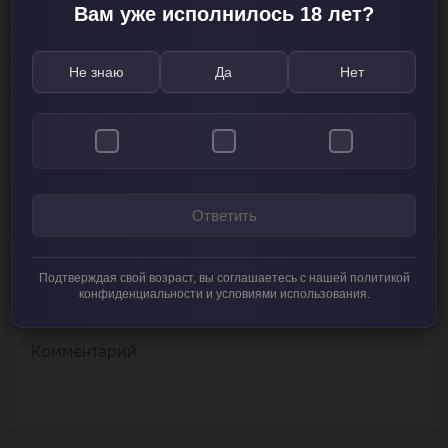
Перечисленные признаки говорят о мошенничестве –
Вам уже исполнилось 18 лет?
зеркало не настоящее, создано злоумышленниками.
Так же рекомендуем ознакомиться с другими
Не знаю
Да
Нет
лицензионными казино из нашего
рейтинга
.
Добавить комментарий
Ответить
Подтверждая свой возраст, вы соглашаетесь с нашей политикой
конфиденциальности и условиями использования.