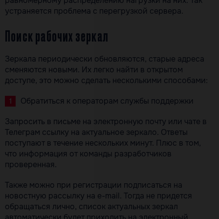
равномерному распределению нагрузки на них. Так
устраняется проблема с перегрузкой сервера.
Поиск рабочих зеркал
Зеркала периодически обновляются, старые адреса
сменяются новыми. Их легко найти в открытом
доступе, это можно сделать несколькими способами:
Обратиться к операторам службы поддержки
Запросить в письме на электронную почту или чате в
Телеграм ссылку на актуальное зеркало. Ответы
поступают в течение нескольких минут. Плюс в том,
что информация от команды разработчиков
проверенная.
Также можно при регистрации подписаться на
новостную рассылку на e-mail. Тогда не придется
обращаться лично, список актуальных зеркал
автоматически будет приходить на электронный