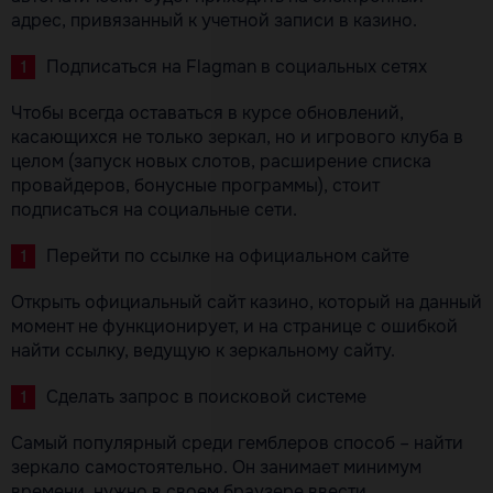
адрес, привязанный к учетной записи в казино.
Подписаться на Flagman в социальных сетях
Чтобы всегда оставаться в курсе обновлений,
касающихся не только зеркал, но и игрового клуба в
целом (запуск новых слотов, расширение списка
провайдеров, бонусные программы), стоит
подписаться на социальные сети.
Перейти по ссылке на официальном сайте
Открыть официальный сайт казино, который на данный
момент не функционирует, и на странице с ошибкой
найти ссылку, ведущую к зеркальному сайту.
Сделать запрос в поисковой системе
Самый популярный среди гемблеров способ – найти
зеркало самостоятельно. Он занимает минимум
времени, нужно в своем браузере ввести