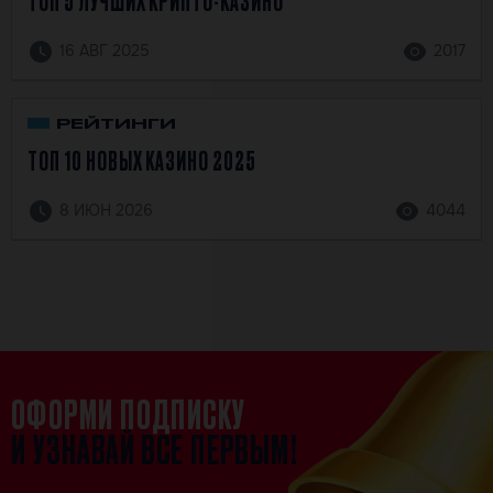
16 АВГ 2025
2017
РЕЙТИНГИ
ТОП 10 НОВЫХ КАЗИНО 2025
8 ИЮН 2026
4044
ОФОРМИ ПОДПИСКУ
И УЗНАВАЙ ВСЕ ПЕРВЫМ!