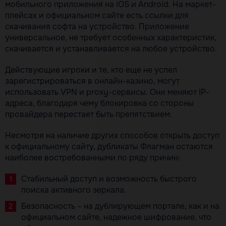
мобильного приложения на iOS и Android. На маркет-
плейсах и официальном сайте есть ссылки для
скачивания софта на устройство. Приложение
универсальное, не требует особенных характеристик,
скачивается и устанавливается на любое устройство.
Действующие игроки и те, кто еще не успел
зарегистрироваться в онлайн-казино, могут
использовать VPN и proxy-сервисы. Они меняют IP-
адреса, благодаря чему блокировка со стороны
провайдера перестает быть препятствием.
Несмотря на наличие других способов открыть доступ
к официальному сайту, дубликаты Флагман остаются
наиболее востребованными по ряду причин:
Стабильный доступ и возможность быстрого
поиска активного зеркала.
Безопасность – на дублирующем портале, как и на
официальном сайте, надежное шифрование, что