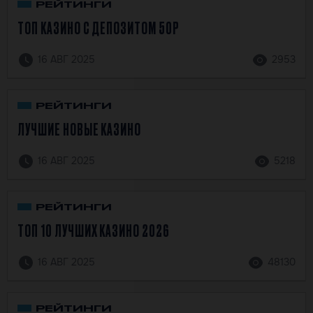
РЕЙТИНГИ
ТОП КАЗИНО С ДЕПОЗИТОМ 50Р
16 АВГ 2025
2953
РЕЙТИНГИ
ЛУЧШИЕ НОВЫЕ КАЗИНО
16 АВГ 2025
5218
РЕЙТИНГИ
ТОП 10 ЛУЧШИХ КАЗИНО 2026
16 АВГ 2025
48130
РЕЙТИНГИ