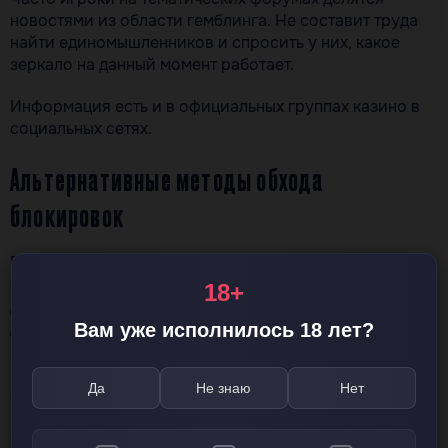
новостями из области гемблинга. Не составит труда
найти единомышленников и спросить у них, какое
зеркало на данный момент работает.
Информация есть и в официальных группах казино в
социальных сетях.
Альтернативные методы обхода
блокировок
Помимо зеркала есть другие способы, как избежать
блокировки. Например, VPN-сервисы, расширения
18+
для браузеров. Однако недостатком подобных
дополнений является смена IP-адреса игрока. Из-за
Вам уже исполнилось 18 лет?
этого могут происходить сбои в работе казино.
Поэтому зеркало считается самым удобным и
Да
Не знаю
Нет
безопасным вариантом.
Заканчивая статью о зеркале в казино Admiral 888