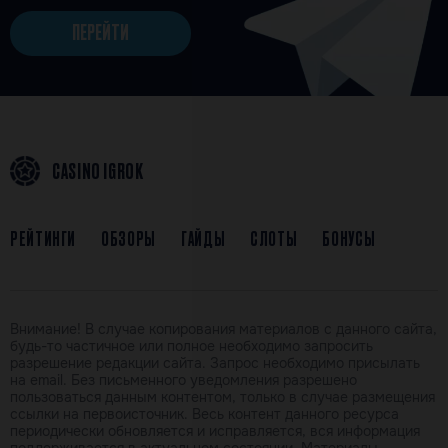
ПЕРЕЙТИ
CASINO IGROK
РЕЙТИНГИ
ОБЗОРЫ
ГАЙДЫ
СЛОТЫ
БОНУСЫ
Внимание! В случае копирования материалов с данного сайта,
будь-то частичное или полное необходимо запросить
разрешение редакции сайта. Запрос необходимо присылать
на email. Без письменного уведомления разрешено
пользоваться данным контентом, только в случае размещения
ссылки на первоисточник. Весь контент данного ресурса
периодически обновляется и исправляется, вся информация