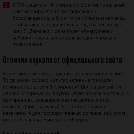
100% защита от блокировок. Если официальный
сайт блокируется по распоряжению
Роскомнадзора, в блок могут попасть и зеркала.
Чтобы такого не допустить, создают несколько
копий. Даже если одна будет обнаружена и
заблокирована, все остальные доступны для
пользования.
Отличие зеркала от официального сайта
Как можно заметить, зеркало – полная копия казино.
Тогда каким образом альтернативные площадки
помогают во время блокировок? Дело в доменном
адресе. У зеркала он другой. Отличия незначительные.
Как правило, к названию казино добавляются
символы (цифры, буквы). Портал становится
незаметным для государственных органов, при этом
остается узнаваемым для гемблеров.