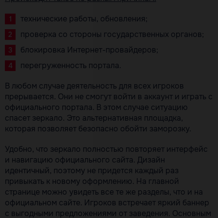
технические работы, обновления;
проверка со стороны государственных органов;
блокировка Интернет-провайдеров;
перегруженность портала.
В любом случае деятельность для всех игроков
прерывается. Они не смогут войти в аккаунт и играть с
официального портала. В этом случае ситуацию
спасет зеркало. Это альтернативная площадка,
которая позволяет безопасно обойти заморозку.
Удобно, что зеркало полностью повторяет интерфейс
и навигацию официального сайта. Дизайн
идентичный, поэтому не придется каждый раз
привыкать к новому оформлению. На главной
странице можно увидеть все те же разделы, что и на
официальном сайте. Игроков встречает яркий баннер
с выгодными предложениями от заведения. Основным