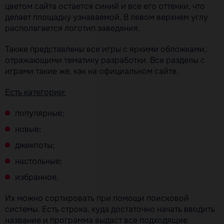
цветом сайта остается синий и все его оттенки, что
делает площадку узнаваемой. В левом верхнем углу
располагается логотип заведения.
Также представлены все игры с яркими обложками,
отражающими тематику разработки. Все разделы с
играми такие же, как на официальном сайте.
Есть категории:
популярные;
новые;
джекпоты;
настольные;
избранное.
Их можно сортировать при помощи поисковой
системы. Есть строка, куда достаточно начать вводить
название и программа выдаст все подходящие