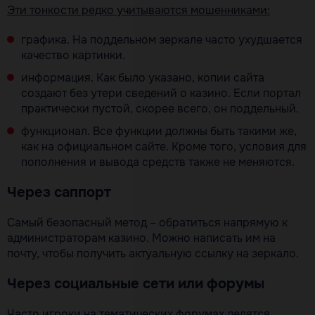
Эти тонкости редко учитываются мошенниками:
графика. На поддельном зеркале часто ухудшается
качество картинки.
информация. Как было указано, копии сайта
создают без утери сведений о казино. Если портал
практически пустой, скорее всего, он поддельный.
функционал. Все функции должны быть такими же,
как на официальном сайте. Кроме того, условия для
пополнения и вывода средств также не меняются.
Через саппорт
Самый безопасный метод – обратиться напрямую к
администраторам казино. Можно написать им на
почту, чтобы получить актуальную ссылку на зеркало.
Через социальные сети или форумы
Часто игроки на тематических форумах делятся