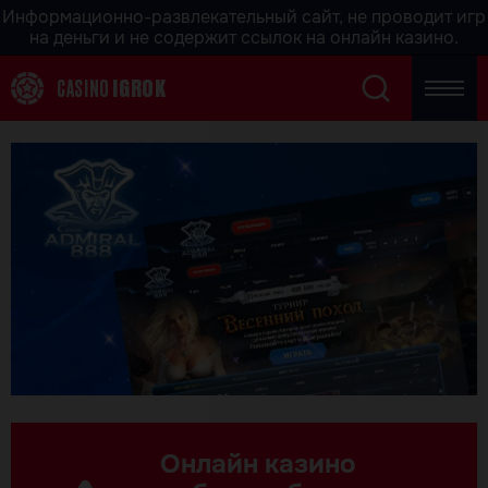
Информационно-развлекательный сайт, не проводит игр
на деньги и не содержит ссылок на онлайн казино.
CASINO
IGROK
Онлайн казино