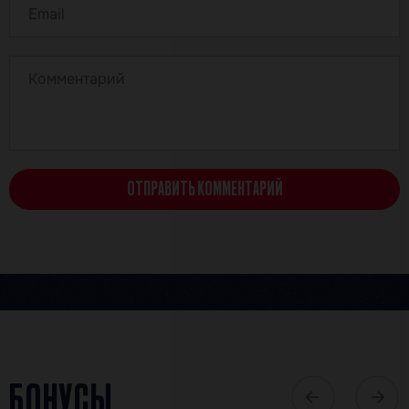
ОТПРАВИТЬ КОММЕНТАРИЙ
БОНУСЫ