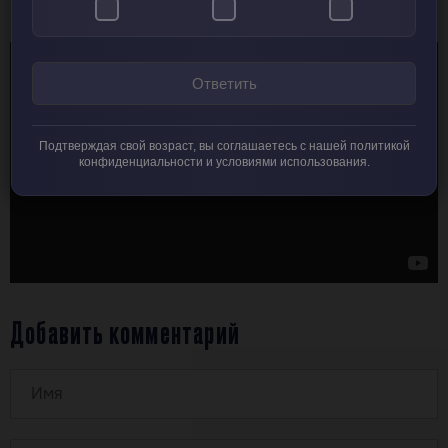
рекомендую посмотреть наш видео-обзор:
Ответить
Подтверждая свой возраст, вы соглашаетесь с нашей политикой
конфиденциальности и условиями использования.
Добавить комментарий