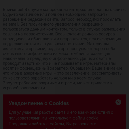
Внимание! В случае копирования материалов с данного сайта,
будь-то частичное или полное необходимо запросить
разрешение редакции сайта. Запрос необходимо присылать
на email. Без письменного уведомления разрешено
пользоваться данным контентом, только в случае размещения
ссылки на первоисточник. Весь контент данного ресурса
периодически обновляется и исправляется, вся информация
поддерживается в актуальном состоянии. Материалы
являются авторскими, редакторы пропускают через себя
очень много информации из мира гемблинга размещая
максимально правдивую информацию. Данный сайт не
проводит азартных игр и не призывает к игре, материалы
носят информационный характер. Обращаем Ваше внимание,
что игра в азартные игры – это развлечение, рассматривать
их как способ заработать нельзя ни в коем случае.
Злоупотребление азартными играми, может привести к
игровой зависимости.
Использование контента данного сайта без уведомления
Уведомление о Cookies
правообладателей запрещено! За исключением размещенных
материалов со ссылкой на первоисточник. Авторами
Для улучшения работы сайта и его взаимодействия с
проделывается огромная работа. Спасибо за понимание!
пользователями мы используем файлы cookie.
Продолжая работу с сайтом, Вы разрешаете