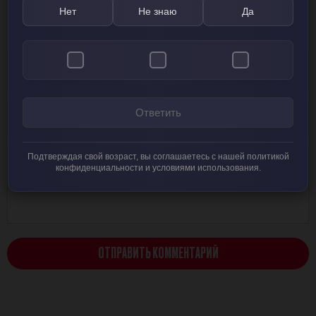
Нет
Не знаю
Да
Добавить комментарий
Ответить
Подтверждая свой возраст, вы соглашаетесь с нашей политикой
конфиденциальности и условиями использования.
ОТПРАВИТЬ КОММЕНТАРИЙ