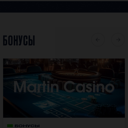
БОНУСЫ
БОНУСЫ