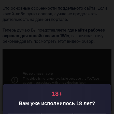
Это основные особенности поддельного сайта. Если
какой-либо пункт совпал, лучше не продолжать
деятельность на данном портале.
Теперь думаю Вы представляете
где найти рабочее
зеркало для онлайн казино 1Win
, заканчивая хочу
рекомендовать посмотреть этот видео- обзор:
18+
Вам уже исполнилось 18 лет?