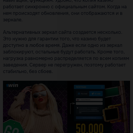
навигации, функциям. Удобно, что копия казино
работает синхронно с официальным сайтом. Когда на
нем происходят обновления, они отображаются и в
зеркале.
Альтернативных зеркал сайта создается несколько.
Это нужно для гарантии того, что казино будет
доступно в любое время. Даже если одно из зеркал
заблокируют, остальные будут работать. Кроме того,
нагрузка равномерно распределяется по всем копиям
заведения. Сервер не перегружен, поэтому работает
стабильно, без сбоев.