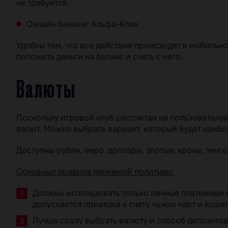
не требуется.
Онлайн банкинг Альфа-Клик
Удобны тем, что все действия происходят в мобильн
положить деньги на баланс и снять с него.
Валюты
Поскольку игровой клуб рассчитан на пользователей
валют. Можно выбрать вариант, который будет наибо
Доступны рубли, евро, доллары, злотые, кроны, тенге 
Основные правила денежной политики:
Должны использовать только личные платежные 
допускается привязка к счету чужих карт и кошел
Лучше сразу выбрать валюту и способ депозитов