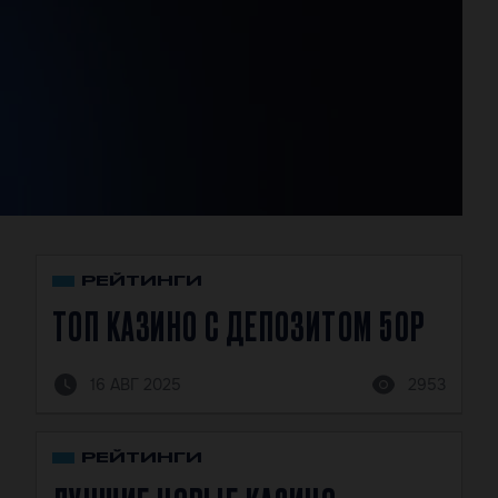
РЕЙТИНГИ
ТОП КАЗИНО С ДЕПОЗИТОМ 50Р
16 АВГ 2025
2953
РЕЙТИНГИ