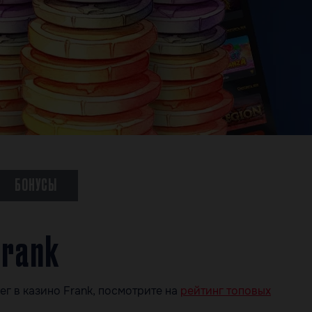
БОНУСЫ
Frank
г в казино Frank, посмотрите на
рейтинг топовых