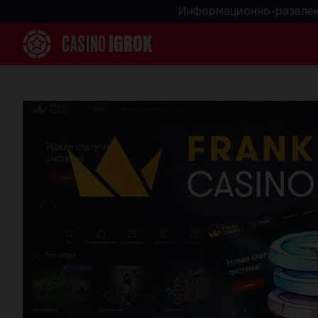
Информационно-развлекат
CASINO
IGROK