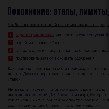
Пополнение: этапы, лимиты,
Чтобы пополнить игровой счет и использовать средс
зарегистрироваться
или войти в существующий 
перейти в раздел «Касса»;
выбрать один из представленных способов оплаты
подтвердить заявку и ожидать одобрения.
Как правило, пополнение счета происходит в течение
оплаты. Деньги оперативно зачисляют, как только он
ставок.
Минимальная сумма, которую можно внести на счет 
платежной системой. Для банковских карт, Интернет-б
кошельков – 25 тыс. рублей за одну транзакцию. Ком
сколько спишется с баланса карты или кошелька.