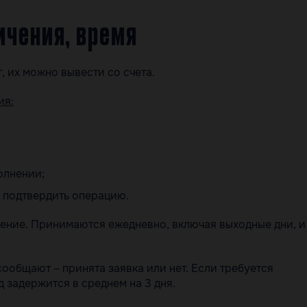
ичения, время
, их можно вывести со счета.
ия:
олнении;
и подтвердить операцию.
рение. Принимаются ежедневно, включая выходные дни, и
ообщают – принята заявка или нет. Если требуется
д задержится в среднем на 3 дня.