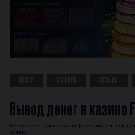
ОБЗОР
ЗЕРКАЛА
ОТЗЫВЫ
Вывод денег в казино 
Прежде чем предоставить информацию о выводе дене
казино.