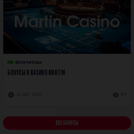
БОНУСЫ
БОНУСЫ В КАЗИНО MARTIN
20 АВГ 2025
811
ВСЕ БОНУСЫ