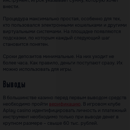
инструмент, игрок указывает сумму, которую хочет
внести.
Процедура максимально простая, особенно для тех,
кто пользовался электронными кошельками и другими
виртуальными системами. На площадке появляются
подсказки, по которым каждый следующий шаг
становится понятен.
Сроки депозитов минимальные. На них уходит не
более часа. Как правило, деньги поступают сразу. Их
можно использовать для игры.
Выводы
В большинстве казино перед первым выводом средств
необходимо пройти
верификацию
. В игровом клубе
Aplay casino идентифицировать личность и платежный
инструмент необходимо только при выводе денег в
крупном размере – свыше 60 тыс. рублей.