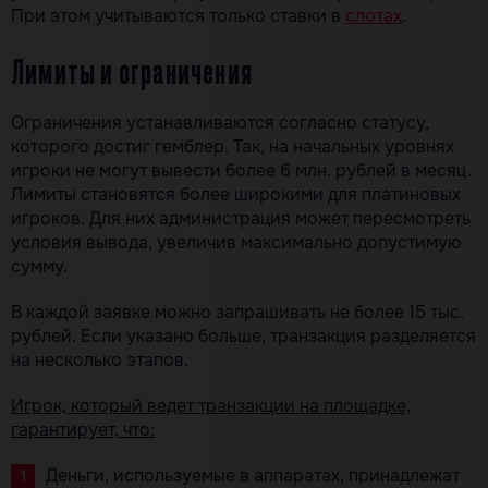
При этом учитываются только ставки в
слотах
.
Лимиты и ограничения
Ограничения устанавливаются согласно статусу,
которого достиг гемблер. Так, на начальных уровнях
игроки не могут вывести более 6 млн. рублей в месяц.
Лимиты становятся более широкими для платиновых
игроков. Для них администрация может пересмотреть
условия вывода, увеличив максимально допустимую
сумму.
В каждой заявке можно запрашивать не более 15 тыс.
рублей. Если указано больше, транзакция разделяется
на несколько этапов.
Игрок, который ведет транзакции на площадке,
гарантирует, что:
Деньги, используемые в аппаратах, принадлежат