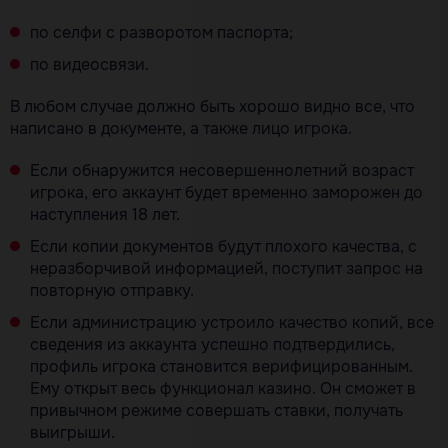
по селфи с разворотом паспорта;
по видеосвязи.
В любом случае должно быть хорошо видно все, что
написано в документе, а также лицо игрока.
Если обнаружится несовершеннолетний возраст
игрока, его аккаунт будет временно заморожен до
наступления 18 лет.
Если копии документов будут плохого качества, с
неразборчивой информацией, поступит запрос на
повторную отправку.
Если администрацию устроило качество копий, все
сведения из аккаунта успешно подтвердились,
профиль игрока становится верифицированным.
Ему открыт весь функционал казино. Он сможет в
привычном режиме совершать ставки, получать
выигрыши.