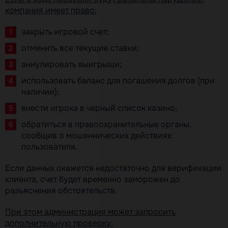
компания имеет право:
закрыть игровой счет;
отменить все текущие ставки;
аннулировать выигрыши;
использовать баланс для погашения долгов (при
наличии);
внести игрока в черный список казино;
обратиться в правоохранительные органы,
сообщив о мошеннических действиях
пользователя.
Если данных окажется недостаточно для верификации
клиента, счет будет временно заморожен до
разъяснения обстоятельств.
При этом администрация может запросить
дополнительную проверку: