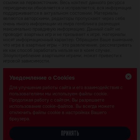
ссылки на первоисточник. Весь контент данного ресурса
периодически обновляется и исправляется, вся информация
поддерживается в актуальном состоянии. Материалы
являются авторскими, редакторы пропускают через себя
очень много информации из мира гемблинга размещая
максимально правдивую информацию. Данный сайт не
проводит азартных игр и не призывает к игре, материалы
носят информационный характер. Обращаем Ваше внимание,
что игра в азартные игры – это развлечение, рассматривать
их как способ заработать нельзя ни в коем случае.
Злоупотребление азартными играми, может привести к
игровой зависимости.
Использование контента данного сайта без уведомления
Уведомление о Cookies
правообладателей запрещено! За исключением размещенных
материалов со ссылкой на первоисточник. Авторами
Для улучшения работы сайта и его взаимодействия с
проделывается огромная работа. Спасибо за понимание!
пользователями мы используем файлы cookie.
Продолжая работу с сайтом, Вы разрешаете
использование cookie-файлов. Вы всегда можете
отключить файлы cookie в настройках Вашего
Карта сайта
браузера.
Политика конфиденциальности
ПРИНЯТЬ