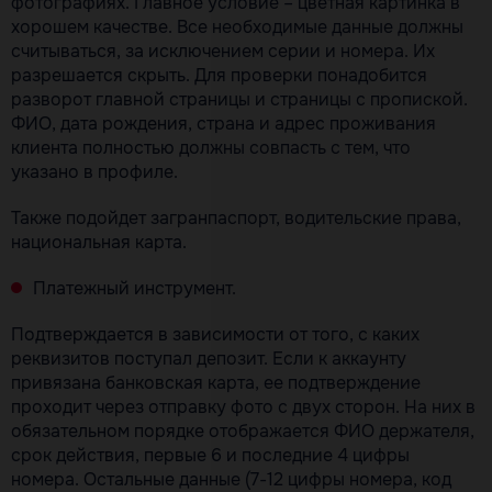
фотографиях. Главное условие – цветная картинка в
хорошем качестве. Все необходимые данные должны
считываться, за исключением серии и номера. Их
разрешается скрыть. Для проверки понадобится
разворот главной страницы и страницы с пропиской.
ФИО, дата рождения, страна и адрес проживания
клиента полностью должны совпасть с тем, что
указано в профиле.
Также подойдет загранпаспорт, водительские права,
национальная карта.
Платежный инструмент.
Подтверждается в зависимости от того, с каких
реквизитов поступал депозит. Если к аккаунту
привязана банковская карта, ее подтверждение
проходит через отправку фото с двух сторон. На них в
обязательном порядке отображается ФИО держателя,
срок действия, первые 6 и последние 4 цифры
номера. Остальные данные (7-12 цифры номера, код