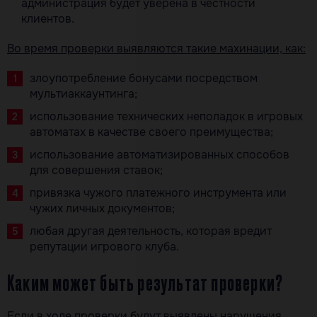
администрация будет уверена в честности
клиентов.
Во время проверки выявляются такие махинации, как:
злоупотребление бонусами посредством
мультиаккаунтинга;
использование технических неполадок в игровых
автоматах в качестве своего преимущества;
использование автоматизированных способов
для совершения ставок;
привязка чужого платежного инструмента или
чужих личных документов;
любая другая деятельность, которая вредит
репутации игрового клуба.
Каким может быть результат проверки?
Если в ходе проверки будут выявлены нарушения,