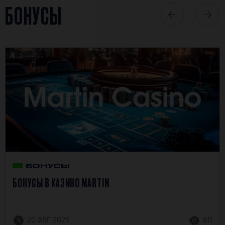
БОНУСЫ
БОНУСЫ
БОНУСЫ В КАЗИНО MARTIN
20 АВГ 2025
811