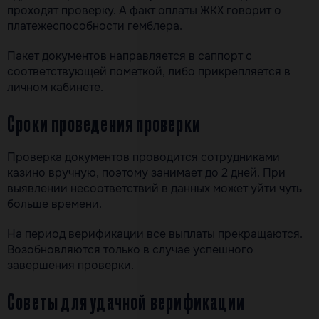
проходят проверку. А факт оплаты ЖКХ говорит о
платежеспособности гемблера.
Пакет документов направляется в саппорт с
соответствующей пометкой, либо прикрепляется в
личном кабинете.
Сроки проведения проверки
Проверка документов проводится сотрудниками
казино вручную, поэтому занимает до 2 дней. При
выявлении несоответствий в данных может уйти чуть
больше времени.
На период верификации все выплаты прекращаются.
Возобновляются только в случае успешного
завершения проверки.
Советы для удачной верификации