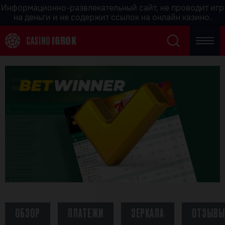
Информационно-развлекательный сайт, не проводит игр
на деньги и не содержит ссылок на онлайн казино.
CASINO
IGROK
ОБЗОР
ПЛАТЕЖИ
ЗЕРКАЛА
ОТЗЫВ