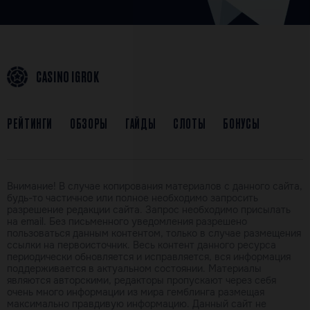
CASINO IGROK
РЕЙТИНГИ
ОБЗОРЫ
ГАЙДЫ
СЛОТЫ
БОНУСЫ
Внимание! В случае копирования материалов с данного сайта,
будь-то частичное или полное необходимо запросить
разрешение редакции сайта. Запрос необходимо присылать
на email. Без письменного уведомления разрешено
пользоваться данным контентом, только в случае размещения
ссылки на первоисточник. Весь контент данного ресурса
периодически обновляется и исправляется, вся информация
поддерживается в актуальном состоянии. Материалы
являются авторскими, редакторы пропускают через себя
очень много информации из мира гемблинга размещая
максимально правдивую информацию. Данный сайт не