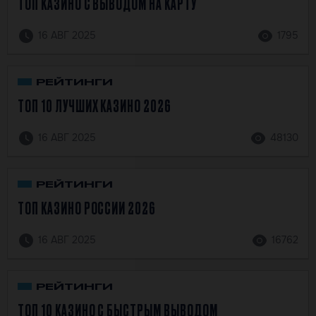
ТОП КАЗИНО С ВЫВОДОМ НА КАРТУ
16 АВГ 2025
1795
РЕЙТИНГИ
ТОП 10 ЛУЧШИХ КАЗИНО 2026
16 АВГ 2025
48130
РЕЙТИНГИ
ТОП КАЗИНО РОССИИ 2026
16 АВГ 2025
16762
РЕЙТИНГИ
ТОП 10 КАЗИНО С БЫСТРЫМ ВЫВОДОМ