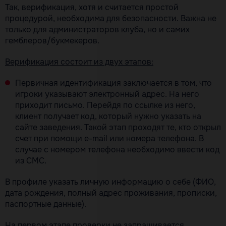
Так, верификация, хотя и считается простой
процедурой, необходима для безопасности. Важна не
только для администраторов клуба, но и самих
гемблеров/букмекеров.
Верификация состоит из двух этапов:
Первичная идентификация заключается в том, что
игроки указывают электронный адрес. На него
приходит письмо. Перейдя по ссылке из него,
клиент получает код, который нужно указать на
сайте заведения. Такой этап проходят те, кто открыл
счет при помощи e-mail или номера телефона. В
случае с номером телефона необходимо ввести код
из СМС.
В профиле указать личную информацию о себе (ФИО,
дата рождения, полный адрес проживания, прописки,
паспортные данные).
На первом этапе проверки не запрашивается