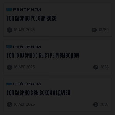
РЕЙТИНГИ
ТОП КАЗИНО РОССИИ 2026
16 АВГ 2025
16760
РЕЙТИНГИ
ТОП 10 КАЗИНО С БЫСТРЫМ ВЫВОДОМ
16 АВГ 2025
3833
РЕЙТИНГИ
ТОП КАЗИНО С ВЫСОКОЙ ОТДАЧЕЙ
16 АВГ 2025
3897