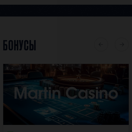
БОНУСЫ