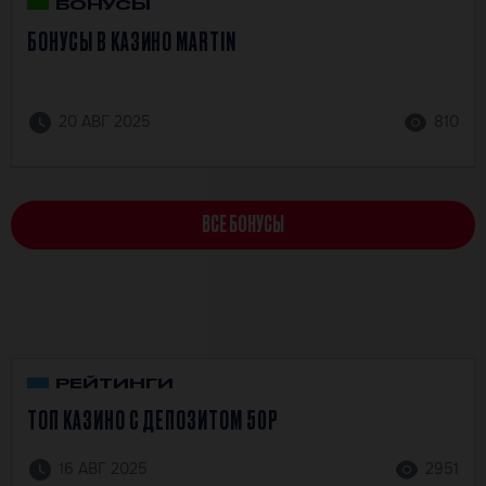
БОНУСЫ
БОНУСЫ В КАЗИНО MARTIN
20 АВГ 2025
810
ВСЕ БОНУСЫ
РЕЙТИНГИ
ТОП КАЗИНО С ДЕПОЗИТОМ 50Р
16 АВГ 2025
2951