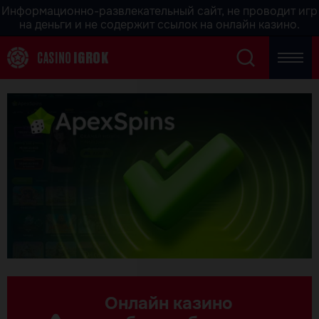
Информационно-развлекательный сайт, не проводит игр
на деньги и не содержит ссылок на онлайн казино.
CASINO
IGROK
Онлайн казино