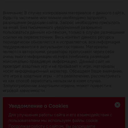
Внимание! В случае копирования материалов с данного сайта,
будь-то частичное или полное необходимо запросить
разрешение редакции сайта. Запрос необходимо присылать
на email. Без письменного уведомления разрешено
пользоваться данным контентом, только в случае размещения
ссылки на первоисточник. Весь контент данного ресурса
периодически обновляется и исправляется, вся информация
поддерживается в актуальном состоянии. Материалы
являются авторскими, редакторы пропускают через себя
очень много информации из мира гемблинга размещая
максимально правдивую информацию. Данный сайт не
проводит азартных игр и не призывает к игре, материалы
носят информационный характер. Обращаем Ваше внимание,
что игра в азартные игры – это развлечение, рассматривать
их как способ заработать нельзя ни в коем случае.
Злоупотребление азартными играми, может привести к
игровой зависимости.
Использование контента данного сайта без уведомления
Уведомление о Cookies
правообладателей запрещено! За исключением размещенных
материалов со ссылкой на первоисточник. Авторами
Для улучшения работы сайта и его взаимодействия с
проделывается огромная работа. Спасибо за понимание!
пользователями мы используем файлы cookie.
Продолжая работу с сайтом, Вы разрешаете