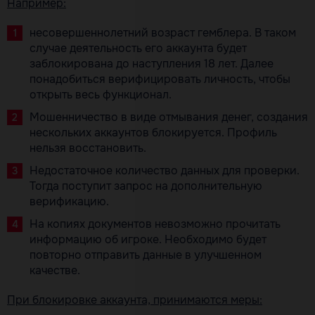
Например:
несовершеннолетний возраст гемблера. В таком
случае деятельность его аккаунта будет
заблокирована до наступления 18 лет. Далее
понадобиться верифицировать личность, чтобы
открыть весь функционал.
Мошенничество в виде отмывания денег, создания
нескольких аккаунтов блокируется. Профиль
нельзя восстановить.
Недостаточное количество данных для проверки.
Тогда поступит запрос на дополнительную
верификацию.
На копиях документов невозможно прочитать
информацию об игроке. Необходимо будет
повторно отправить данные в улучшенном
качестве.
При блокировке аккаунта, принимаются меры: