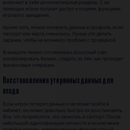
включает в себя дополнительные разделы. С их
помощью игрок получит доступ к опциям, функциям
игрового заведения.
Кроме того, можно поменять данные в профиле, если
паспорт или карта сменились. Лучше это делать
заранее, чтобы не возникло проблем с проверкой.
В аккаунте можно отслеживать бонусный счет,
контролировать баланс, следить за тем, как проходят
финансовые операции.
Восстановление утерянных данных для
входа
Если игрок потерял данные и не может войти в
кабинет, он может довольно быстро их восстановить.
Все, что потребуется, это написать в саппорт. После
небольшой идентификации личности и исключения
попытки взлома, администрация сбросит старый