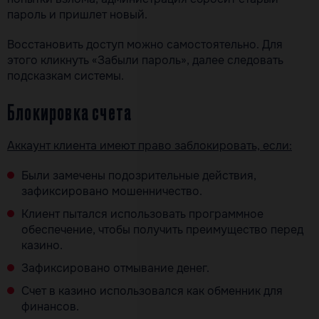
пароль и пришлет новый.
Восстановить доступ можно самостоятельно. Для
этого кликнуть «Забыли пароль», далее следовать
подсказкам системы.
Блокировка счета
Аккаунт клиента имеют право заблокировать, если:
Были замечены подозрительные действия,
зафиксировано мошенничество.
Клиент пытался использовать программное
обеспечение, чтобы получить преимущество перед
казино.
Зафиксировано отмывание денег.
Счет в казино использовался как обменник для
финансов.