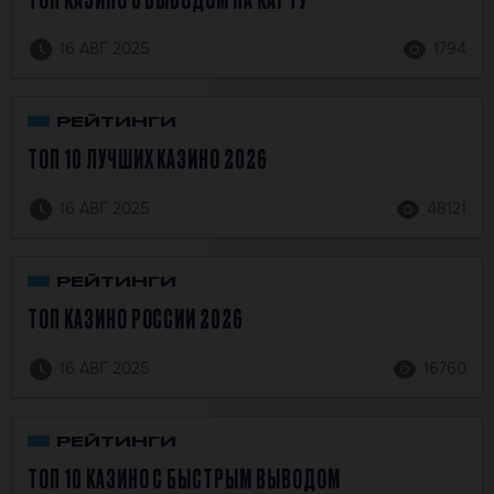
16 АВГ 2025
1794
РЕЙТИНГИ
ТОП 10 ЛУЧШИХ КАЗИНО 2026
16 АВГ 2025
48121
РЕЙТИНГИ
ТОП КАЗИНО РОССИИ 2026
16 АВГ 2025
16760
РЕЙТИНГИ
ТОП 10 КАЗИНО С БЫСТРЫМ ВЫВОДОМ