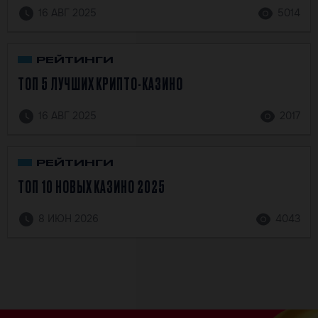
16 АВГ 2025
5014
РЕЙТИНГИ
ТОП 5 ЛУЧШИХ КРИПТО-КАЗИНО
16 АВГ 2025
2017
РЕЙТИНГИ
ТОП 10 НОВЫХ КАЗИНО 2025
8 ИЮН 2026
4043