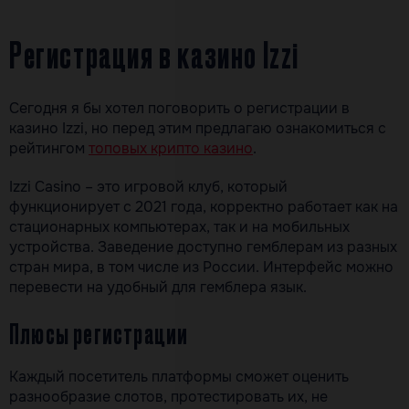
Регистрация в казино Izzi
Сегодня я бы хотел поговорить о регистрации в
казино Izzi, но перед этим предлагаю ознакомиться с
рейтингом
топовых крипто казино
.
Izzi Casino – это игровой клуб, который
функционирует с 2021 года, корректно работает как на
стационарных компьютерах, так и на мобильных
устройства. Заведение доступно гемблерам из разных
стран мира, в том числе из России. Интерфейс можно
перевести на удобный для гемблера язык.
Плюсы регистрации
Каждый посетитель платформы сможет оценить
разнообразие слотов, протестировать их, не