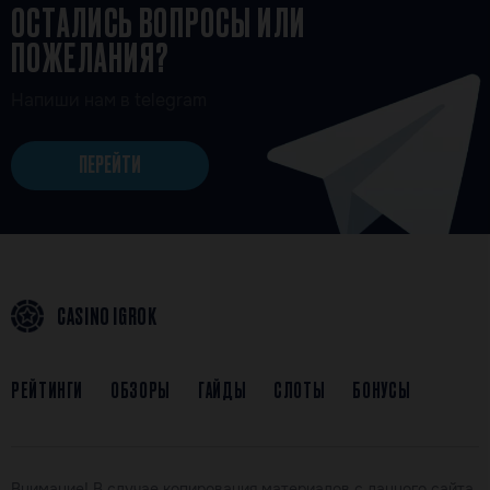
ОСТАЛИСЬ ВОПРОСЫ ИЛИ
ПОЖЕЛАНИЯ?
Напиши нам в telegram
ПЕРЕЙТИ
CASINO IGROK
РЕЙТИНГИ
ОБЗОРЫ
ГАЙДЫ
СЛОТЫ
БОНУСЫ
Внимание! В случае копирования материалов с данного сайта,