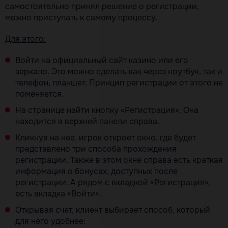
самостоятельно принял решение о регистрации,
можно приступать к самому процессу.
Для этого:
Войти на официальный сайт казино или его
зеркало. Это можно сделать как через ноутбук, так и
телефон, планшет. Принцип регистрации от этого не
поменяется.
На странице найти кнопку «Регистрация». Она
находится в верхней панели справа.
Кликнув на нее, игрок откроет окно, где будет
представлено три способа прохождения
регистрации. Также в этом окне справа есть краткая
информация о бонусах, доступных после
регистрации. А рядом с вкладкой «Регистрация»,
есть вкладка «Войти».
Открывая счет, клиент выбирает способ, который
для него удобнее: