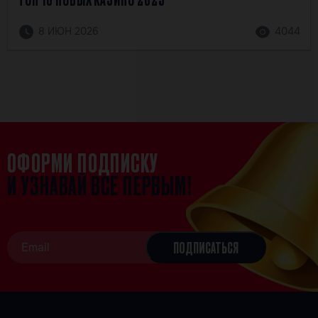
8 ИЮН 2026
4044
ОФОРМИ ПОДПИСКУ
И УЗНАВАЙ ВСЕ ПЕРВЫМ!