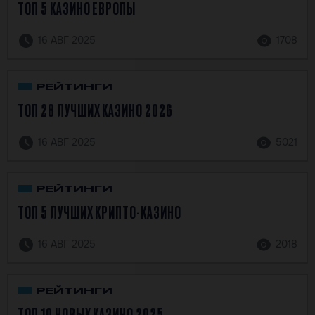
ТОП 5 КАЗИНО ЕВРОПЫ
16 АВГ 2025
1708
РЕЙТИНГИ
ТОП 28 ЛУЧШИХ КАЗИНО 2026
16 АВГ 2025
5021
РЕЙТИНГИ
ТОП 5 ЛУЧШИХ КРИПТО-КАЗИНО
16 АВГ 2025
2018
РЕЙТИНГИ
ТОП 10 НОВЫХ КАЗИНО 2025