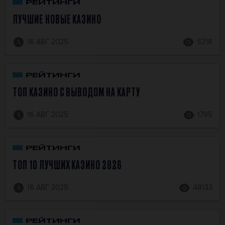
РЕЙТИНГИ
ЛУЧШИЕ НОВЫЕ КАЗИНО
16 АВГ 2025
5218
РЕЙТИНГИ
ТОП КАЗИНО С ВЫВОДОМ НА КАРТУ
16 АВГ 2025
1795
РЕЙТИНГИ
ТОП 10 ЛУЧШИХ КАЗИНО 2026
16 АВГ 2025
48133
РЕЙТИНГИ