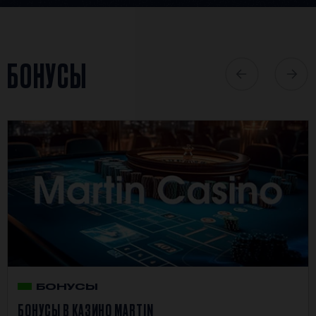
БОНУСЫ
БОНУСЫ
БОНУСЫ В КАЗИНО MARTIN