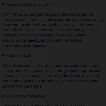
Через социальную сеть
Этот метод самый быстрый. Для него не придется
придумывать пароль, вводить контактные данные и т.д.
Занимает не более 5 минут. Все, что нужно от игрока,
это выбрать значок соцсети, ввести от нее данные и
подтвердить доступ казино к аккаунту. Далее
авторизация завершается и автоматически
выполняется привязка.
Через e-mail
Способ предполагает, что клиент привязывает счет к
электронному адресу, также придумывает пароль для
последующего входа в систему. Необходимо указать
стран проживания и прописки, выбрать валюту для
депозитов и выводов.
По номеру телефона