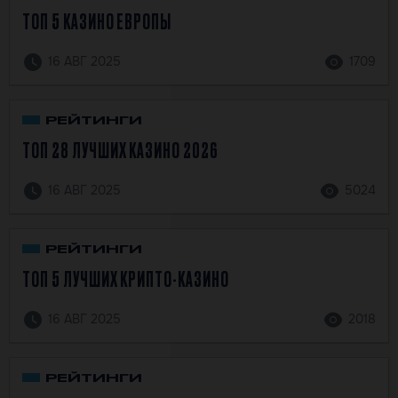
ТОП 5 КАЗИНО ЕВРОПЫ
16 АВГ 2025
1709
РЕЙТИНГИ
ТОП 28 ЛУЧШИХ КАЗИНО 2026
16 АВГ 2025
5024
РЕЙТИНГИ
ТОП 5 ЛУЧШИХ КРИПТО-КАЗИНО
16 АВГ 2025
2018
РЕЙТИНГИ