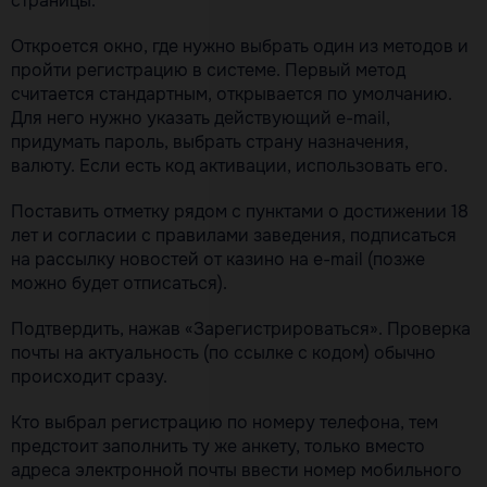
страницы.
Откроется окно, где нужно выбрать один из методов и
пройти регистрацию в системе. Первый метод
считается стандартным, открывается по умолчанию.
Для него нужно указать действующий e-mail,
придумать пароль, выбрать страну назначения,
валюту. Если есть код активации, использовать его.
Поставить отметку рядом с пунктами о достижении 18
лет и согласии с правилами заведения, подписаться
на рассылку новостей от казино на e-mail (позже
можно будет отписаться).
Подтвердить, нажав «Зарегистрироваться». Проверка
почты на актуальность (по ссылке с кодом) обычно
происходит сразу.
Кто выбрал регистрацию по номеру телефона, тем
предстоит заполнить ту же анкету, только вместо
адреса электронной почты ввести номер мобильного