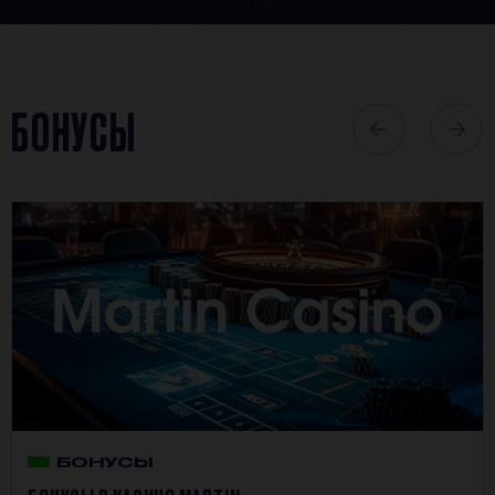
БОНУСЫ
БОНУСЫ