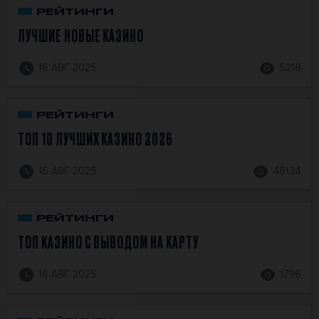
РЕЙТИНГИ
ЛУЧШИЕ НОВЫЕ КАЗИНО
16 АВГ 2025
5218
РЕЙТИНГИ
ТОП 10 ЛУЧШИХ КАЗИНО 2026
16 АВГ 2025
48134
РЕЙТИНГИ
ТОП КАЗИНО С ВЫВОДОМ НА КАРТУ
16 АВГ 2025
1796