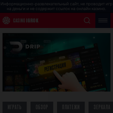
Информационно-развлекательный сайт, не проводит игр
на деньги и не содержит ссылок на онлайн казино.
CASINO
IGROK
ИГРАТЬ
ОБЗОР
ПЛАТЕЖИ
ЗЕРКАЛА