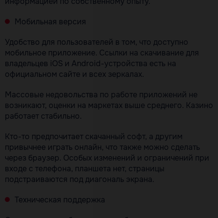
информацией по собственному опыту.
Мобильная версия
Удобство для пользователей в том, что доступно
мобильное приложение. Ссылки на скачивание для
владельцев iOS и Android-устройства есть на
официальном сайте и всех зеркалах.
Массовые недовольства по работе приложений не
возникают, оценки на маркетах выше среднего. Казино
работает стабильно.
Кто-то предпочитает скачанный софт, а другим
привычнее играть онлайн, что также можно сделать
через браузер. Особых изменений и ограничений при
входе с телефона, планшета нет, страницы
подстраиваются под диагональ экрана.
Техническая поддержка