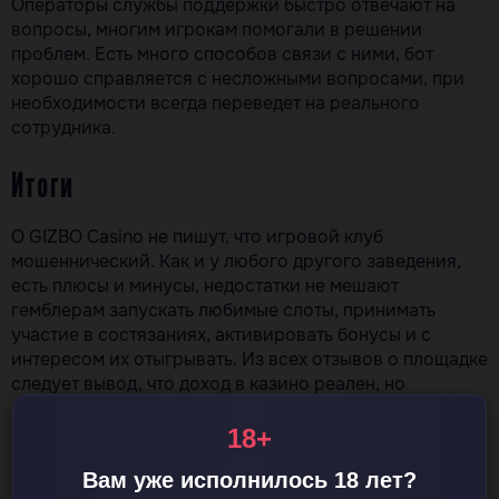
Операторы службы поддержки быстро отвечают на
вопросы, многим игрокам помогали в решении
проблем. Есть много способов связи с ними, бот
хорошо справляется с несложными вопросами, при
необходимости всегда переведет на реального
сотрудника.
Итоги
О GIZBO Casino не пишут, что игровой клуб
мошеннический. Как и у любого другого заведения,
есть плюсы и минусы, недостатки не мешают
гемблерам запускать любимые слоты, принимать
участие в состязаниях, активировать бонусы и с
интересом их отыгрывать. Из всех отзывов о площадке
следует вывод, что доход в казино реален, но
необходимо четко следовать правилам ресурса и
уметь просчитывать выгоду и риски для себя.
18+
Если GIZBO Casino по какой то причине Вас не
Вам уже исполнилось 18 лет?