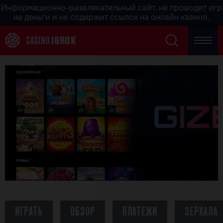
Информационно-развлекательный сайт, не проводит игр
на деньги и не содержит ссылок на онлайн казино.
CASINO
IGROK
ИГРАТЬ
ОБЗОР
ПЛАТЕЖИ
ЗЕРКАЛА