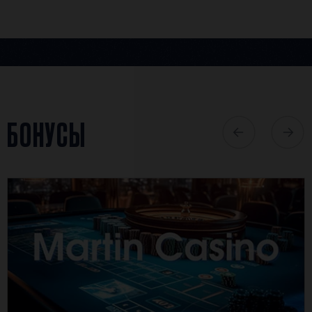
БОНУСЫ