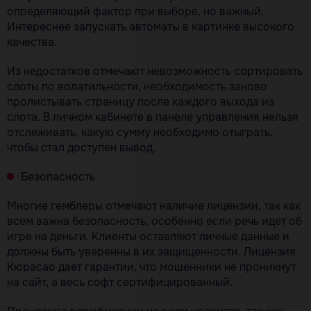
определяющий фактор при выборе, но важный.
Интереснее запускать автоматы в картинке высокого
качества.
Из недостатков отмечают невозможность сортировать
слоты по волатильности, необходимость заново
пролистывать страницу после каждого выхода из
слота. В личном кабинете в панеле управления нельзя
отслеживать, какую сумму необходимо отыграть,
чтобы стал доступен вывод.
Безопасность
Многие гемблеры отмечают наличие лицензии, так как
всем важна безопасность, особенно если речь идет об
игре на деньги. Клиенты оставляют личные данные и
должны быть уверенны в их защищенности. Лицензия
Кюрасао дает гарантии, что мошенники не проникнут
на сайт, а весь софт сертифицированный.