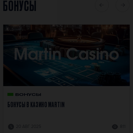
БОНУСЫ
БОНУСЫ
БОНУСЫ В КАЗИНО MARTIN
20 АВГ 2025
811