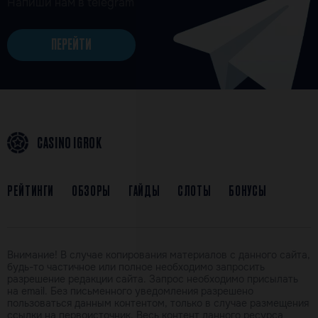
Напиши нам в telegram
ПЕРЕЙТИ
CASINO IGROK
РЕЙТИНГИ
ОБЗОРЫ
ГАЙДЫ
СЛОТЫ
БОНУСЫ
Внимание! В случае копирования материалов с данного сайта,
будь-то частичное или полное необходимо запросить
разрешение редакции сайта. Запрос необходимо присылать
на email. Без письменного уведомления разрешено
пользоваться данным контентом, только в случае размещения
ссылки на первоисточник. Весь контент данного ресурса