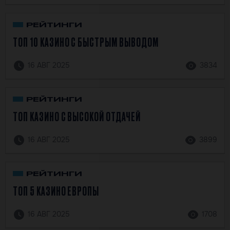
РЕЙТИНГИ
ТОП 10 КАЗИНО С БЫСТРЫМ ВЫВОДОМ
16 АВГ 2025
3834
РЕЙТИНГИ
ТОП КАЗИНО С ВЫСОКОЙ ОТДАЧЕЙ
16 АВГ 2025
3899
РЕЙТИНГИ
ТОП 5 КАЗИНО ЕВРОПЫ
16 АВГ 2025
1708