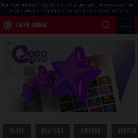
Информационно-развлекательный сайт, не проводит игр
на деньги и не содержит ссылок на онлайн казино.
CASINO
IGROK
ОБЗОР
ПЛАТЕЖИ
ЗЕРКАЛА
БОНУСЫ