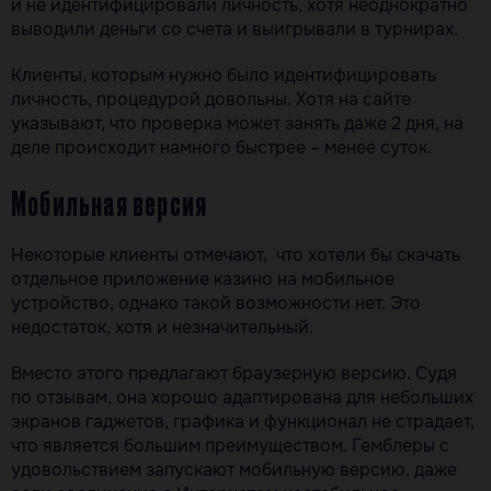
и не идентифицировали личность, хотя неоднократно
выводили деньги со счета и выигрывали в турнирах.
Клиенты, которым нужно было идентифицировать
личность, процедурой довольны. Хотя на сайте
указывают, что проверка может занять даже 2 дня, на
деле происходит намного быстрее – менее суток.
Мобильная версия
Некоторые клиенты отмечают, что хотели бы скачать
отдельное приложение казино на мобильное
устройство, однако такой возможности нет. Это
недостаток, хотя и незначительный.
Вместо этого предлагают браузерную версию. Судя
по отзывам, она хорошо адаптирована для небольших
экранов гаджетов, графика и функционал не страдает,
что является большим преимуществом. Гемблеры с
удовольствием запускают мобильную версию, даже