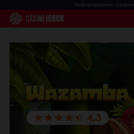
Информационно-развлекат
CASINO
IGROK