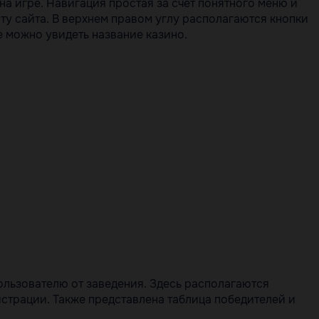
а игре. Навигация простая за счет понятного меню и
ту сайта. В верхнем правом углу располагаются кнопки
 можно увидеть название казино.
льзователю от заведения. Здесь располагаются
страции. Также представлена таблица победителей и