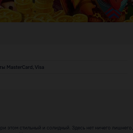
ы MasterCard, Visa
a
и этом стильный и солидный. Здесь нет ничего лишнего,