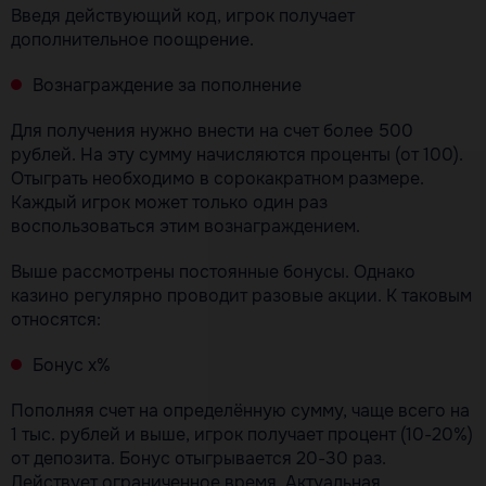
Введя действующий код, игрок получает
дополнительное поощрение.
Вознаграждение за пополнение
Для получения нужно внести на счет более 500
рублей. На эту сумму начисляются проценты (от 100).
Отыграть необходимо в сорокакратном размере.
Каждый игрок может только один раз
воспользоваться этим вознаграждением.
Выше рассмотрены постоянные бонусы. Однако
казино регулярно проводит разовые акции. К таковым
относятся:
Бонус x%
Пополняя счет на определённую сумму, чаще всего на
1 тыс. рублей и выше, игрок получает процент (10-20%)
от депозита. Бонус отыгрывается 20-30 раз.
Действует ограниченное время. Актуальная