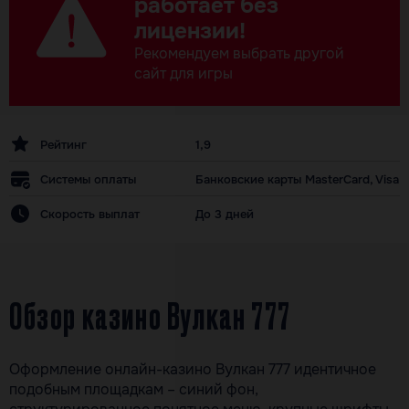
работает без
лицензии!
Рекомендуем выбрать другой
сайт для игры
Рейтинг
1,9
Системы оплаты
Банковские карты MasterCard, Visa
Скорость выплат
До 3 дней
Обзор казино Вулкан 777
Оформление онлайн-казино Вулкан 777 идентичное
подобным площадкам – синий фон,