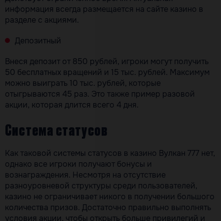
информация всегда размещается на сайте казино в
разделе с акциями.
Депозитный
Внеся депозит от 850 рублей, игроки могут получить
50 бесплатных вращений и 15 тыс. рублей. Максимум
можно выиграть 10 тыс. рублей, которые
отыгрываются 45 раз. Это также пример разовой
акции, которая длится всего 4 дня.
Система статусов
Как таковой системы статусов в казино Вулкан 777 нет,
однако все игроки получают бонусы и
вознаграждения. Несмотря на отсутствие
разноуровневой структуры среди пользователей,
казино не ограничивает никого в получении большого
количества призов. Достаточно правильно выполнять
условия акции, чтобы открыть больше привилегий и