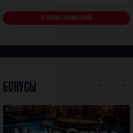
ОТПРАВИТЬ КОММЕНТАРИЙ
БОНУСЫ