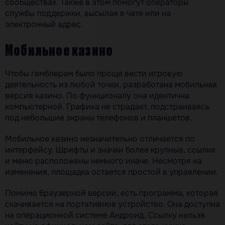
сообществах. Также в этом помогут операторы
службы поддержки, высылая в чате или на
электронный адрес.
Мобильное казино
Чтобы гемблерам было проще вести игровую
деятельность из любой точки, разработана мобильная
версия казино. По функционалу она идентична
компьютерной. Графика не страдает, подстраиваясь
под небольшие экраны телефонов и планшетов.
Мобильное казино незначительно отличается по
интерфейсу. Шрифты и значки более крупные, ссылки
и меню расположены немного иначе. Несмотря на
изменения, площадка остается простой в управлении.
Помимо браузерной версии, есть программа, которая
скачивается на портативное устройство. Она доступна
на операционной системе Андроид. Ссылку нельзя