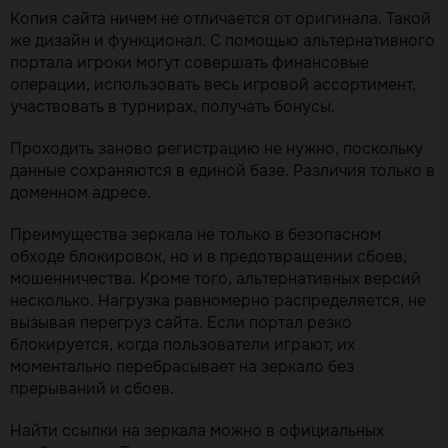
Копия сайта ничем не отличается от оригинала. Такой
же дизайн и функционал. С помощью альтернативного
портала игроки могут совершать финансовые
операции, использовать весь игровой ассортимент,
участвовать в турнирах, получать бонусы.
Проходить заново регистрацию не нужно, поскольку
данные сохраняются в единой базе. Различия только в
доменном адресе.
Преимущества зеркала не только в безопасном
обходе блокировок, но и в предотвращении сбоев,
мошенничества. Кроме того, альтернативных версий
несколько. Нагрузка равномерно распределяется, не
вызывая перегруз сайта. Если портал резко
блокируется, когда пользователи играют, их
моментально перебрасывает на зеркало без
прерываний и сбоев.
Найти ссылки на зеркала можно в официальных