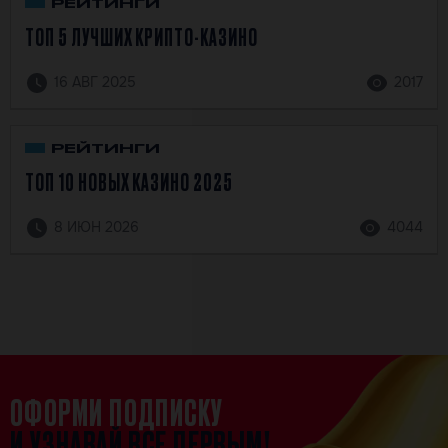
РЕЙТИНГИ
ТОП 5 ЛУЧШИХ КРИПТО-КАЗИНО
16 АВГ 2025
2017
РЕЙТИНГИ
ТОП 10 НОВЫХ КАЗИНО 2025
8 ИЮН 2026
4044
ОФОРМИ ПОДПИСКУ
И УЗНАВАЙ ВСЕ ПЕРВЫМ!