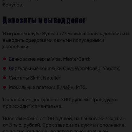
бонусов.
Депозиты и вывод денег
В игровом клубе Вулкан 777 можно вносить депозиты и
выводить средствами самыми популярными
способами:
Банковские карты Visa, MasterCard;
Виртуальные кошельки Qiwi, WebMoney, Yandex;
Системы Skrill, Neteller;
Мобильные платежи Билайн, МТС.
Пополнение доступно от 300 рублей. Процедура
происходит моментально.
Вывести можно от 100 рублей, на банковские карты –
от 3 тыс. рублей. Срок зависит от суммы пополнения,
до 20 тыс. рублей выводятся в течение 3 дней.