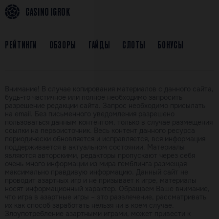
CASINO IGROK
РЕЙТИНГИ
ОБЗОРЫ
ГАЙДЫ
СЛОТЫ
БОНУСЫ
Внимание! В случае копирования материалов с данного сайта,
будь-то частичное или полное необходимо запросить
разрешение редакции сайта. Запрос необходимо присылать
на email. Без письменного уведомления разрешено
пользоваться данным контентом, только в случае размещения
ссылки на первоисточник. Весь контент данного ресурса
периодически обновляется и исправляется, вся информация
поддерживается в актуальном состоянии. Материалы
являются авторскими, редакторы пропускают через себя
очень много информации из мира гемблинга размещая
максимально правдивую информацию. Данный сайт не
проводит азартных игр и не призывает к игре, материалы
носят информационный характер. Обращаем Ваше внимание,
что игра в азартные игры – это развлечение, рассматривать
их как способ заработать нельзя ни в коем случае.
Злоупотребление азартными играми, может привести к