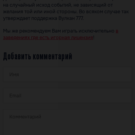
на случайный исход событий, не зависящий от
желания той или иной стороны. Во всяком случае так
утверждает поддержка Вулкан 777.
Мы же рекомендуем Вам играть исключительно
в
заведениях где есть игорная лицензия
!
Добавить комментарий