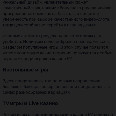
уникальный дизайн, увлекательный сюжет,
качественный звук, наличие бонусного раунда или же
прогрессивного джекпота. Как только появится
уверенность при выборе качественного видео-слота,
тогда целесообразно перейти к игре на деньги.
Игровые автоматы разделены по категориям для
удобства. Новичкам целесообразно познакомиться с
разделом популярные игры. В этом случае появится
четкое понимание какие творения пользуются особым
спросом среди игроков казино R7.
Настольные игры
Здесь представлены три основных направления:
блэкджек, баккара, покер, но все они представлены в
самых разнообразных вариациях.
TV игры и Live казино
Режим игры с живыми дилерами в казино R7 довольно