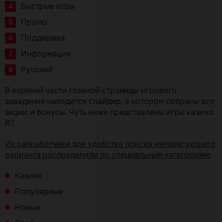
Быстрые игры
Промо
Поддержка
Информация
Русский
В верхней части главной страницы игрового
заведения находится слайдер, в котором собраны все
акции и бонусы. Чуть ниже представлены игры казино
R7.
Их разработчики для удобства поиска интересующего
варианта распределили по специальным категориям:
Казино
Популярные
Новые