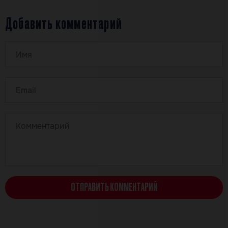
Добавить комментарий
ОТПРАВИТЬ КОММЕНТАРИЙ