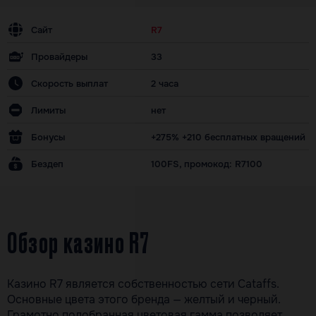
Сайт
R7
Провайдеры
33
Скорость выплат
2 часа
Лимиты
нет
Бонусы
+275% +210 бесплатных вращений
Бездеп
100FS, промокод: R7100
Обзор казино R7
Казино R7 является собственностью сети Cataffs.
Основные цвета этого бренда — желтый и черный.
Грамотно подобранная цветовая гамма позволяет