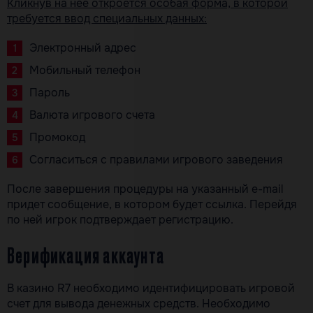
Кликнув на неё откроется особая форма, в которой
требуется ввод специальных данных:
Электронный адрес
Мобильный телефон
Пароль
Валюта игрового счета
Промокод
Согласиться с правилами игрового заведения
После завершения процедуры на указанный e-mail
придет сообщение, в котором будет ссылка. Перейдя
по ней игрок подтверждает регистрацию.
Верификация аккаунта
В казино R7 необходимо идентифицировать игровой
счет для вывода денежных средств. Необходимо