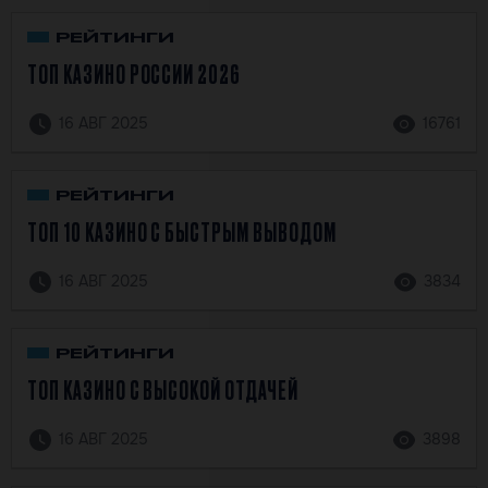
РЕЙТИНГИ
ТОП КАЗИНО РОССИИ 2026
16 АВГ 2025
16761
РЕЙТИНГИ
ТОП 10 КАЗИНО С БЫСТРЫМ ВЫВОДОМ
16 АВГ 2025
3834
РЕЙТИНГИ
ТОП КАЗИНО С ВЫСОКОЙ ОТДАЧЕЙ
16 АВГ 2025
3898