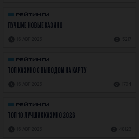
РЕЙТИНГИ
ЛУЧШИЕ НОВЫЕ КАЗИНО
16 АВГ 2025
5217
РЕЙТИНГИ
ТОП КАЗИНО С ВЫВОДОМ НА КАРТУ
16 АВГ 2025
1794
РЕЙТИНГИ
ТОП 10 ЛУЧШИХ КАЗИНО 2026
16 АВГ 2025
48123