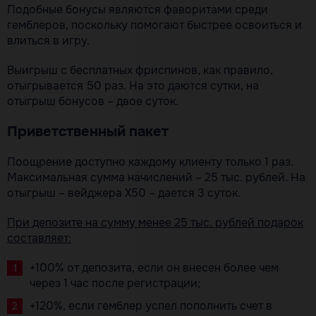
Подобные бонусы являются фаворитами среди
гемблеров, поскольку помогают быстрее освоиться и
влиться в игру.
Выигрыш с бесплатных фриспинов, как правило,
отыгрывается 50 раз. На это даются сутки, на
отыгрыш бонусов – двое суток.
Приветственный пакет
Поощрение доступно каждому клиенту только 1 раз.
Максимальная сумма начислений – 25 тыс. рублей. На
отыгрыш – вейджера Х50 – дается 3 суток.
При депозите на сумму менее 25 тыс. рублей подарок
составляет:
+100% от депозита, если он внесен более чем
через 1 час после регистрации;
+120%, если гемблер успел пополнить счет в