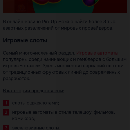
В онлайн-казино Pin-Up можно найти более 3 тыс.
азартных развлечений от мировых провайдеров.
Игровые слоты
Самый многочисленный раздел.
Игровые автоматы
популярны среди начинающих и гемблеров с большим
игровым стажем. Здесь множество вариаций слотов:
от традиционных фруктовых линий до современных
разработок.
В категории представлены:
слоты с джекпотами;
игровые автоматы в стиле телешоу, фильмов,
комиксов;
эксклюзивные слоты.