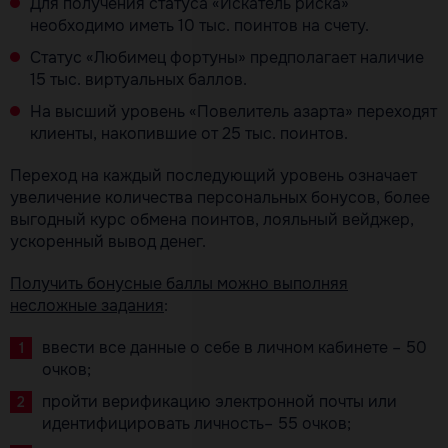
Для получения статуса «Искатель риска»
необходимо иметь 10 тыс. поинтов на счету.
Статус «Любимец фортуны» предполагает наличие
15 тыс. виртуальных баллов.
На высший уровень «Повелитель азарта» переходят
клиенты, накопившие от 25 тыс. поинтов.
Переход на каждый последующий уровень означает
увеличение количества персональных бонусов, более
выгодный курс обмена поинтов, лояльный вейджер,
ускоренный вывод денег.
Получить бонусные баллы можно выполняя
несложные задания
:
ввести все данные о себе в личном кабинете – 50
очков;
пройти верификацию электронной почты или
идентифицировать личность– 55 очков;