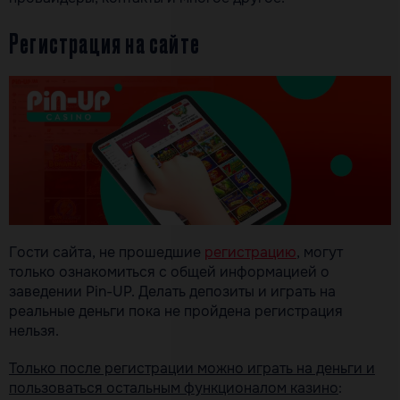
Регистрация на сайте
Гости сайта, не прошедшие
регистрацию
, могут
только ознакомиться с общей информацией о
заведении Pin-UP. Делать депозиты и играть на
реальные деньги пока не пройдена регистрация
нельзя.
Только после регистрации можно играть на деньги и
пользоваться остальным функционалом казино
: