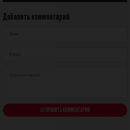
Добавить комментарий
ОТПРАВИТЬ КОММЕНТАРИЙ