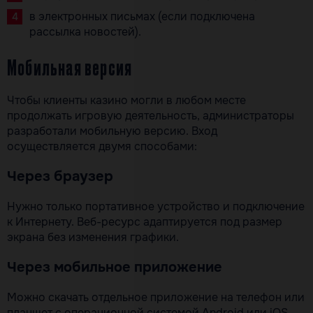
в электронных письмах (если подключена
рассылка новостей).
Мобильная версия
Чтобы клиенты казино могли в любом месте
продолжать игровую деятельность, администраторы
разработали мобильную версию. Вход
осуществляется двумя способами:
Через браузер
Нужно только портативное устройство и подключение
к Интернету. Веб-ресурс адаптируется под размер
экрана без изменения графики.
Через мобильное приложение
Можно скачать отдельное приложение на телефон или
планшет с операционной системой Android или iOS.