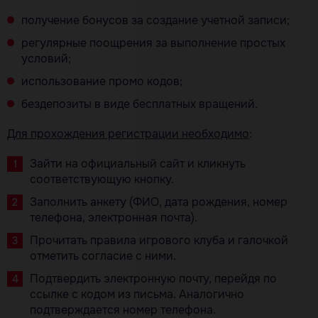
получение бонусов за создание учетной записи;
регулярные поощрения за выполнение простых
условий;
использование промо кодов;
бездепозиты в виде бесплатных вращений.
Для прохождения регистрации необходимо
:
Зайти на официальный сайт и кликнуть
соответствующую кнопку.
Заполнить анкету (ФИО, дата рождения, номер
телефона, электронная почта).
Прочитать правила игрового клуба и галочкой
отметить согласие с ними.
Подтвердить электронную почту, перейдя по
ссылке с кодом из письма. Аналогично
подтверждается номер телефона.