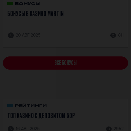
БОНУСЫ
БОНУСЫ В КАЗИНО MARTIN
20 АВГ 2025
811
ВСЕ БОНУСЫ
РЕЙТИНГИ
ТОП КАЗИНО С ДЕПОЗИТОМ 50Р
16 АВГ 2025
2952