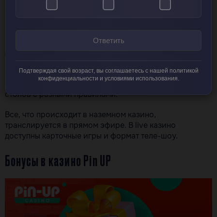
опыта.
Live казино
Ответить
Для тех, кому наскучила игра с компьютерным
интеллектом, подойдет формат «живой» игры. Здесь
Подтверждая свой возраст, вы соглашаетесь с нашей политикой
соперники – это реальные люди, а карты раздает
конфиденциальности и условиями использования.
настоящий крупье. На выбор представлено несколько
столов с разными правилами.
Все, что происходит в наземном казино,
транслируется в прямом эфире. В live казино
доступны карточные игры и формат теле-шоу.
Бонусы в казино Pin UP