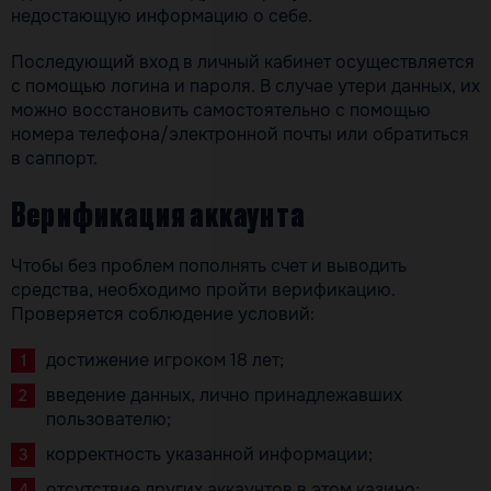
недостающую информацию о себе.
Последующий вход в личный кабинет осуществляется
с помощью логина и пароля. В случае утери данных, их
можно восстановить самостоятельно с помощью
номера телефона/электронной почты или обратиться
в саппорт.
Верификация аккаунта
Чтобы без проблем пополнять счет и выводить
средства, необходимо пройти верификацию.
Проверяется соблюдение условий:
достижение игроком 18 лет;
введение данных, лично принадлежавших
пользователю;
корректность указанной информации;
отсутствие других аккаунтов в этом казино;