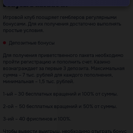
Бонусы в казино
N1
Игровой клуб поощряет гемблеров регулярными
бонусами. Для их получения достаточно выполнять
простые условия.
Депозитные бонусы
Для получения приветственного пакета необходимо
пройти регистрацию и пополнить счет. Казино
вознаграждает за первые 3 депозита. Максимальная
сумма – 7 тыс. рублей для каждого пополнения,
минимальная – 1,5 тыс. рублей.
1-ый – 30 бесплатных вращений и 100% от суммы.
2-ой – 50 бесплатных вращений и 50% от суммы.
3-ий – 40 фриспинов и 100%.
Чтобы вывести выигрыш, необходимо отыграть бонус