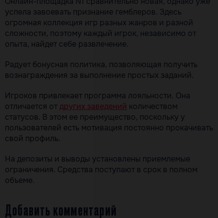
Онлайн-площадка N1 сравнительно новая, однако уже
успела завоевать признание гемблеров. Здесь
огромная коллекция игр разных жанров и разной
сложности, поэтому каждый игрок, независимо от
опыта, найдет себе развлечение.
Радует бонусная политика, позволяющая получить
вознаграждения за выполнение простых заданий.
Игроков привлекает программа лояльности. Она
отличается от
других заведений
количеством
статусов. В этом ее преимущество, поскольку у
пользователей есть мотивация постоянно прокачивать
свой профиль.
На депозиты и выводы установлены приемлемые
ограничения. Средства поступают в срок в полном
объеме.
Добавить комментарий