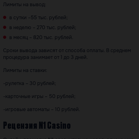
Лимиты на вывод:
в сутки –55 тыс. рублей;
в неделю – 270 тыс. рублей;
в месяц – 820 тыс. рублей.
Сроки вывода зависят от способа оплаты. В среднем
процедура занимает от 1 до 3 дней.
Лимиты на ставки:
-рулетка – 30 рублей;
-карточные игры – 50 рублей;
-игровые автоматы – 10 рублей.
Рецензия
N1 Casino