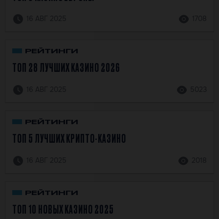
16 АВГ 2025
1708
РЕЙТИНГИ
ТОП 28 ЛУЧШИХ КАЗИНО 2026
16 АВГ 2025
5023
РЕЙТИНГИ
ТОП 5 ЛУЧШИХ КРИПТО-КАЗИНО
16 АВГ 2025
2018
РЕЙТИНГИ
ТОП 10 НОВЫХ КАЗИНО 2025