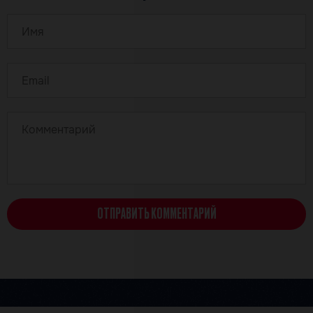
ОТПРАВИТЬ КОММЕНТАРИЙ