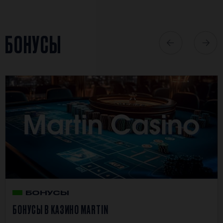
БОНУСЫ
БОНУСЫ
БОНУСЫ В КАЗИНО MARTIN