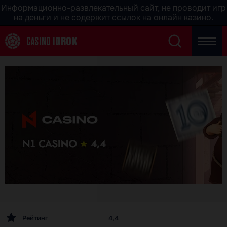
Информационно-развлекательный сайт, не проводит игр
на деньги и не содержит ссылок на онлайн казино.
CASINO
IGROK
Рейтинг
4,4