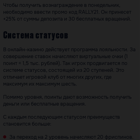
Чтобы получить вознаграждение в понедельник,
необходимо ввести промо код RALLY21. Он принесет
+25% от суммы депозита и 30 бесплатных вращений.
Система статусов
В онлайн-казино действует программа лояльности. За
совершение ставок начисляют виртуальные очки (1
поинт = 1,5 тыс. рублей). Так игрок продвигается по
системе статусов, состоящей из 20 ступеней. Это
отличает игровой клуб от многих других, где
максимум их максимум шесть.
Помимо уровня, поинты дают возможность получить
деньги или бесплатные вращения.
С каждым последующим статусом преимуществ
становится больше:
За переход на 2 уровень начисляют 20 фриспинов.