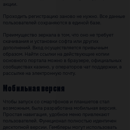
акции.
Проходить регистрацию заново не нужно. Все данные
пользователей сохраняются в единой базе.
Преимущество зеркала в том, что оно не требует
скачивания и установки софта или других
дополнений. Вход осуществляется привычным
образом. Найти ссылки на действующие копии
основного портала можно в браузере, официальных
сообществах казино, у операторов чат поддержки, в
рассылке на электронную почту.
Мобильная версия
Чтобы запуск со смартфонов и планшетов стал
возможным, была разработана мобильная версия.
Простая навигация, удобное меню привлекают
пользователей. Функционал полностью идентичен
десктопной версии. Гемблеры могут использовать