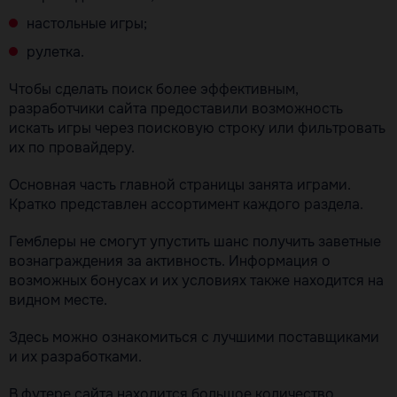
настольные игры;
рулетка.
Чтобы сделать поиск более эффективным,
разработчики сайта предоставили возможность
искать игры через поисковую строку или фильтровать
их по провайдеру.
Основная часть главной страницы занята играми.
Кратко представлен ассортимент каждого раздела.
Гемблеры не смогут упустить шанс получить заветные
вознаграждения за активность. Информация о
возможных бонусах и их условиях также находится на
видном месте.
Здесь можно ознакомиться с лучшими поставщиками
и их разработками.
В футере сайта находится большое количество