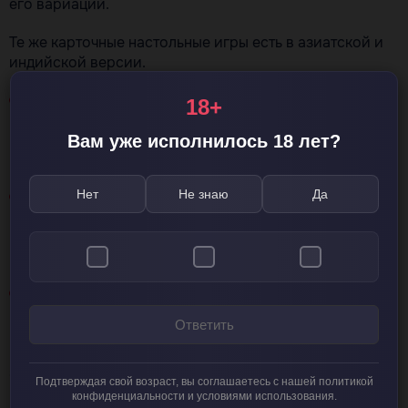
его вариаций.
Те же карточные настольные игры есть в азиатской и
индийской версии.
ТВ игры
18+
Развлечения представлены в формате телешоу, где в
Вам уже исполнилось 18 лет?
процессе игры клиенты выигрывают крупные призы.
Нет
Не знаю
Да
Мини игры
Простые разработки, которые позволяют весело
провести досуг и заработать деньги.
Ставки на спорт
Ответить
В онлайн-казино N1 есть категория и для любителей
виртуального спорта. На своем хобби тоже можно
зарабатывать, делая ставки.
Подтверждая свой возраст, вы соглашаетесь с нашей политикой
конфиденциальности и условиями использования.