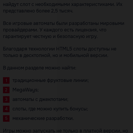
найдут слот с необходимыми характеристиками. Их
представлено более 2,5 тысяч.
Все игровые автоматы были разработаны мировыми
провайдерами. У каждого есть лицензия, что
гарантирует честную и безопасную игру.
Благодаря технологии HTML5 слоты доступны не
только в десктопной, но и мобильной версии.
В данном разделе можно найти:
традиционные фруктовые линии;
MegaWays;
автоматы с джекпотами;
слоты, где можно купить бонусы;
механические разработки.
Игры можно запускать не только в платной версии, но