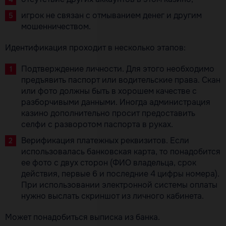
игрок не связан с отмыванием денег и другим
мошенничеством.
Идентификация проходит в несколько этапов:
Подтверждение личности. Для этого необходимо
предъявить паспорт или водительские права. Скан
или фото должны быть в хорошем качестве с
разборчивыми данными. Иногда администрация
казино дополнительно просит предоставить
селфи с разворотом паспорта в руках.
Верификация платежных реквизитов. Если
использовалась банковская карта, то понадобится
ее фото с двух сторон (ФИО владельца, срок
действия, первые 6 и последние 4 цифры номера).
При использовании электронной системы оплаты
нужно выслать скриншот из личного кабинета.
Может понадобиться выписка из банка.