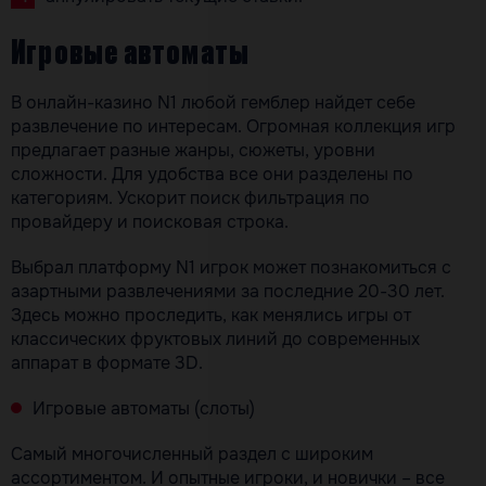
Игровые автоматы
В онлайн-казино N1 любой гемблер найдет себе
развлечение по интересам. Огромная коллекция игр
предлагает разные жанры, сюжеты, уровни
сложности. Для удобства все они разделены по
категориям. Ускорит поиск фильтрация по
провайдеру и поисковая строка.
Выбрал платформу N1 игрок может познакомиться с
азартными развлечениями за последние 20-30 лет.
Здесь можно проследить, как менялись игры от
классических фруктовых линий до современных
аппарат в формате 3D.
Игровые автоматы (слоты)
Самый многочисленный раздел с широким
ассортиментом. И опытные игроки, и новички – все