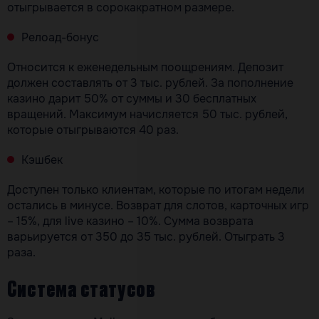
отыгрывается в сорокакратном размере.
Релоад-бонус
Относится к еженедельным поощрениям. Депозит
должен составлять от 3 тыс. рублей. За пополнение
казино дарит 50% от суммы и 30 бесплатных
вращений. Максимум начисляется 50 тыс. рублей,
которые отыгрываются 40 раз.
Кэшбек
Доступен только клиентам, которые по итогам недели
остались в минусе. Возврат для слотов, карточных игр
– 15%, для live казино – 10%. Сумма возврата
варьируется от 350 до 35 тыс. рублей. Отыграть 3
раза.
Система статусов