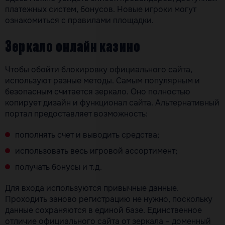
платежных систем, бонусов. Новые игроки могут
ознакомиться с правилами площадки.
Зеркало онлайн казино
Чтобы обойти блокировку официального сайта,
используют разные методы. Самым популярным и
безопасным считается зеркало. Оно полностью
копирует дизайн и функционал сайта. Альтернативный
портал предоставляет возможность:
пополнять счет и выводить средства;
использовать весь игровой ассортимент;
получать бонусы и т.д.
Для входа используются привычные данные.
Проходить заново регистрацию не нужно, поскольку
данные сохраняются в единой базе. Единственное
отличие официального сайта от зеркала – доменный