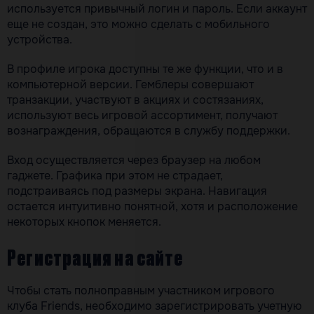
используется привычный логин и пароль. Если аккаунт
еще не создан, это можно сделать с мобильного
устройства.
В профиле игрока доступны те же функции, что и в
компьютерной версии. Гемблеры совершают
транзакции, участвуют в акциях и состязаниях,
используют весь игровой ассортимент, получают
вознаграждения, обращаются в службу поддержки.
Вход осуществляется через браузер на любом
гаджете. Графика при этом не страдает,
подстраиваясь под размеры экрана. Навигация
остается интуитивно понятной, хотя и расположение
некоторых кнопок меняется.
Регистрация на сайте
Чтобы стать полноправным участником игрового
клуба Friends, необходимо зарегистрировать учетную