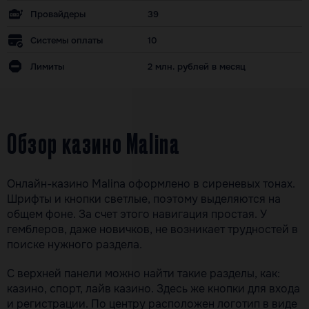
Провайдеры
39
Системы оплаты
10
Лимиты
2 млн. рублей в месяц
Обзор казино Malina
Онлайн-казино Malina оформлено в сиреневых тонах.
Шрифты и кнопки светлые, поэтому выделяются на
общем фоне. За счет этого навигация простая. У
гемблеров, даже новичков, не возникает трудностей в
поиске нужного раздела.
С верхней панели можно найти такие разделы, как:
казино, спорт, лайв казино. Здесь же кнопки для входа
и регистрации. По центру расположен логотип в виде