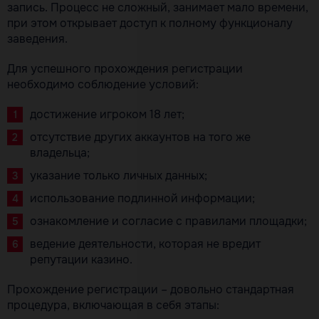
запись. Процесс не сложный, занимает мало времени,
при этом открывает доступ к полному функционалу
заведения.
Для успешного прохождения регистрации
необходимо соблюдение условий:
достижение игроком 18 лет;
отсутствие других аккаунтов на того же
владельца;
указание только личных данных;
использование подлинной информации;
ознакомление и согласие с правилами площадки;
ведение деятельности, которая не вредит
репутации казино.
Прохождение регистрации – довольно стандартная
процедура, включающая в себя этапы: