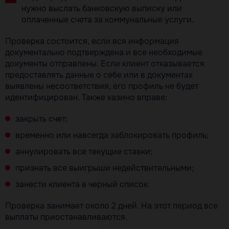
нужно выслать банковскую выписку или
оплаченные счета за коммунальные услуги.
Проверка состоится, если вся информация
документально подтверждена и все необходимые
документы отправлены. Если клиент отказывается
предоставлять данные о себе или в документах
выявлены несоответствия, его профиль не будет
идентифицирован. Также казино вправе:
закрыть счет;
временно или навсегда заблокировать профиль;
аннулировать все текущие ставки;
признать все выигрыши недействительными;
занести клиента в черный список.
Проверка занимает около 2 дней. На этот период все
выплаты приостанавливаются.