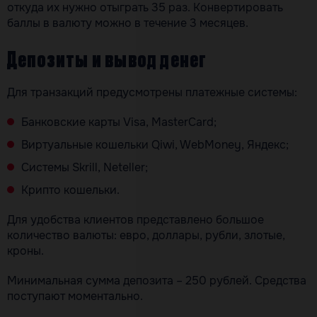
откуда их нужно отыграть 35 раз. Конвертировать
баллы в валюту можно в течение 3 месяцев.
Депозиты и вывод денег
Для транзакций предусмотрены платежные системы:
Банковские карты Visa, MasterCard;
Виртуальные кошельки Qiwi, WebMoney, Яндекс;
Системы Skrill, Neteller;
Крипто кошельки.
Для удобства клиентов представлено большое
количество валюты: евро, доллары, рубли, злотые,
кроны.
Минимальная сумма депозита – 250 рублей. Средства
поступают моментально.