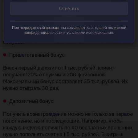
Ответить
Бонусы в казино
Malina
Активная деятельность гемблеров поощряется
Подтверждая свой возраст, вы соглашаетесь с нашей политикой
конфиденциальности и условиями использования.
заведением. Каждый игрок имеет право на получение
бонусов.
Приветственный бонус
Внеся первый депозит от 1 тыс. рублей, клиент
получает 120% от суммы и 200 фриспинов.
Максимальный бонус составляет 35 тыс. рублей. Их
нужно отыграть 30 раз.
Депозитный бонус
Получить вознаграждение можно не только за первое
пополнение, но и последующие. Например, чтобы
каждую неделю получать по 40 бесплатных вращений,
нужно пополнять счет на 1,5 тыс. рублей. Выигрыш