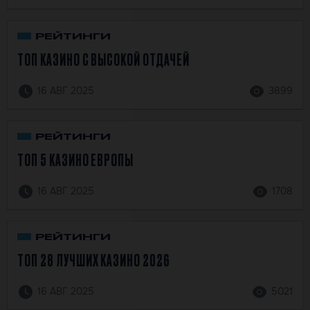
РЕЙТИНГИ
ТОП КАЗИНО С ВЫСОКОЙ ОТДАЧЕЙ
16 АВГ 2025
3899
РЕЙТИНГИ
ТОП 5 КАЗИНО ЕВРОПЫ
16 АВГ 2025
1708
РЕЙТИНГИ
ТОП 28 ЛУЧШИХ КАЗИНО 2026
16 АВГ 2025
5021