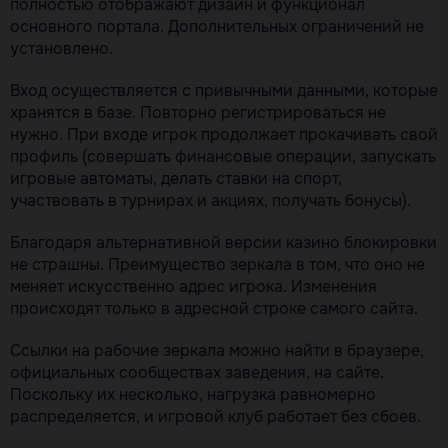
полностью отображают дизайн и функционал
основного портала. Дополнительных ограничений не
установлено.
Вход осуществляется с привычными данными, которые
хранятся в базе. Повторно регистрироваться не
нужно. При входе игрок продолжает прокачивать свой
профиль (совершать финансовые операции, запускать
игровые автоматы, делать ставки на спорт,
участвовать в турнирах и акциях, получать бонусы).
Благодаря альтернативной версии казино блокировки
не страшны. Преимущество зеркала в том, что оно не
меняет искусственно адрес игрока. Изменения
происходят только в адресной строке самого сайта.
Ссылки на рабочие зеркала можно найти в браузере,
официальных сообществах заведения, на сайте.
Поскольку их несколько, нагрузка равномерно
распределяется, и игровой клуб работает без сбоев.