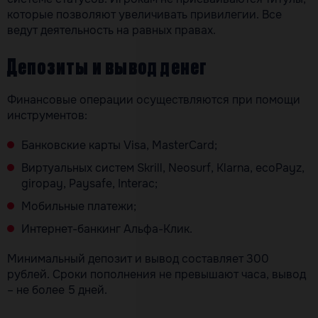
которые позволяют увеличивать привилегии. Все
ведут деятельность на равных правах.
Депозиты и вывод денег
Финансовые операции осуществляются при помощи
инструментов:
Банковские карты Visa, MasterCard;
Виртуальных систем Skrill, Neosurf, Klarna, ecoPayz,
giropay, Paysafe, Interac;
Мобильные платежи;
Интернет-банкинг Альфа-Клик.
Минимальный депозит и вывод составляет 300
рублей. Сроки пополнения не превышают часа, вывод
– не более 5 дней.