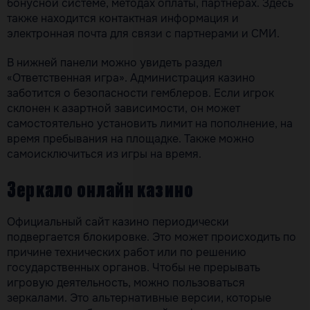
бонусной системе, методах оплаты, партнерах. Здесь
также находится контактная информация и
электронная почта для связи с партнерами и СМИ.
В нижней панели можно увидеть раздел
«Ответственная игра». Администрация казино
заботится о безопасности гемблеров. Если игрок
склонен к азартной зависимости, он может
самостоятельно установить лимит на пополнение, на
время пребывания на площадке. Также можно
самоисключиться из игры на время.
Зеркало онлайн казино
Официальный сайт казино периодически
подвергается блокировке. Это может происходить по
причине технических работ или по решению
государственных органов. Чтобы не прерывать
игровую деятельность, можно пользоваться
зеркалами. Это альтернативные версии, которые