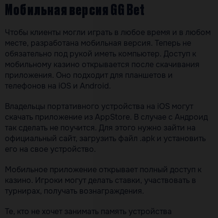
Мобильная версия GG Bet
Чтобы клиенты могли играть в любое время и в любом
месте, разработана мобильная версия. Теперь не
обязательно под рукой иметь компьютер. Доступ к
мобильному казино открывается после скачивания
приложения. Оно подходит для планшетов и
телефонов на iOS и Android.
Владельцы портативного устройства на iOS могут
скачать приложение из AppStore. В случае с Андроид
так сделать не поучится. Для этого нужно зайти на
официальный сайт, загрузить файл .apk и установить
его на свое устройство.
Мобильное приложение открывает полный доступ к
казино. Игроки могут делать ставки, участвовать в
турнирах, получать вознаграждения.
Те, кто не хочет занимать память устройства