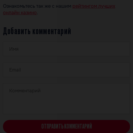
Ознакомьтесь так же с нашим
рейтингом лучших
онлайн казино
.
Добавить комментарий
ОТПРАВИТЬ КОММЕНТАРИЙ