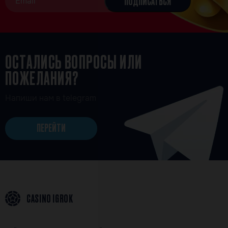
ОСТАЛИСЬ ВОПРОСЫ ИЛИ
ПОЖЕЛАНИЯ?
Напиши нам в telegram
ПЕРЕЙТИ
CASINO IGROK