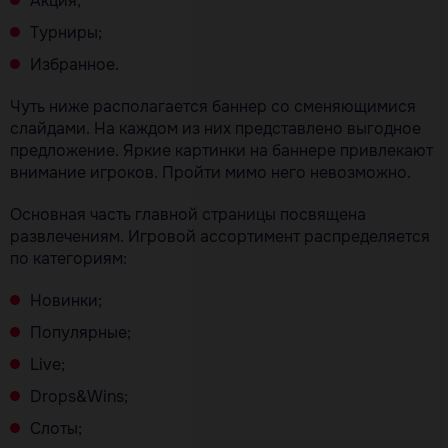
Акция;
Турниры;
Избранное.
Чуть ниже располагается баннер со сменяющимися
слайдами. На каждом из них представлено выгодное
предложение. Яркие картинки на баннере привлекают
внимание игроков. Пройти мимо него невозможно.
Основная часть главной страницы посвящена
развлечениям. Игровой ассортимент распределяется
по категориям:
Новинки;
Популярные;
Live;
Drops&Wins;
Слоты;