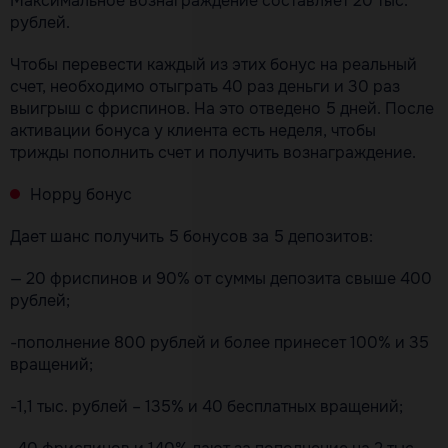
Максимальное вознаграждение составляет 20 тыс.
рублей.
Чтобы перевести каждый из этих бонус на реальный
счет, необходимо отыграть 40 раз деньги и 30 раз
выигрыш с фриспинов. На это отведено 5 дней. После
активации бонуса у клиента есть неделя, чтобы
трижды пополнить счет и получить вознаграждение.
Hoppy бонус
Дает шанс получить 5 бонусов за 5 депозитов:
— 20 фриспинов и 90% от суммы депозита свыше 400
рублей;
-пополнение 800 рублей и более принесет 100% и 35
вращений;
-1,1 тыс. рублей – 135% и 40 бесплатных вращений;