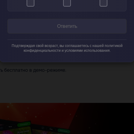
ния.
 официальном сайте заведения.
ыть через браузер с телефона или планшета. Дизайн
Ответить
льных ограничений. Игроки также могут пополнять счет и
Подтверждая свой возраст, вы соглашаетесь с нашей политикой
ть бонусы, регистрироваться, использовать всю коллекци
конфиденциальности и условиями использования.
ать бесплатно в демо-режиме.