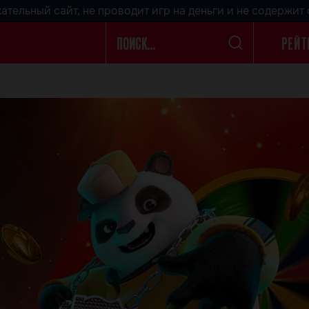
ельный сайт, не проводит игр на деньги и не содержит 
РЕЙТ