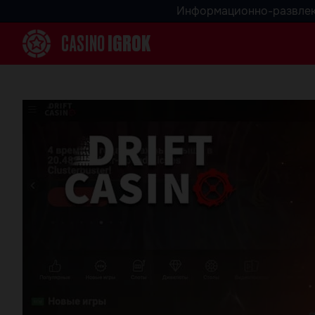
Информационно-развлекат
CASINO
IGROK