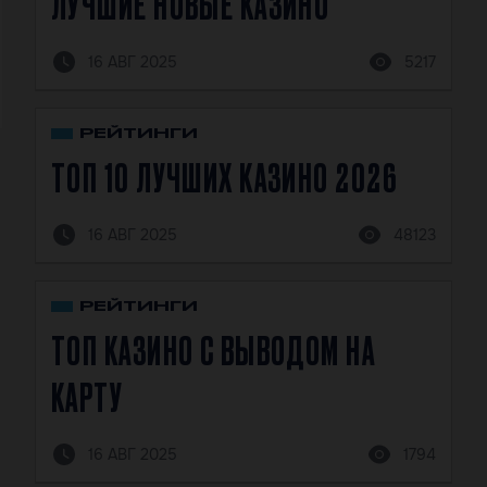
ЛУЧШИЕ НОВЫЕ КАЗИНО
16 АВГ 2025
5217
РЕЙТИНГИ
ТОП 10 ЛУЧШИХ КАЗИНО 2026
16 АВГ 2025
48123
РЕЙТИНГИ
ТОП КАЗИНО С ВЫВОДОМ НА
КАРТУ
16 АВГ 2025
1794