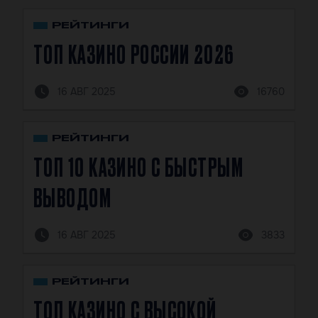
РЕЙТИНГИ
ТОП КАЗИНО РОССИИ 2026
16 АВГ 2025
16760
РЕЙТИНГИ
ТОП 10 КАЗИНО С БЫСТРЫМ
ВЫВОДОМ
16 АВГ 2025
3833
РЕЙТИНГИ
ТОП КАЗИНО С ВЫСОКОЙ