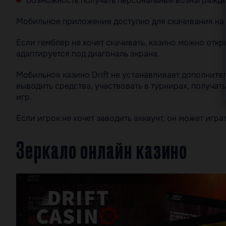
Возможность получать персональные вознагражде
Мобильное приложение доступно для скачивания на
Если гемблер не хочет скачивать, казино можно откр
адаптируется под диагональ экрана.
Мобильное казино Drift не устанавливает дополните
выводить средства, участвовать в турнирах, получа
игр.
Если игрок не хочет заводить аккаунт, он может игр
Зеркало онлайн казино