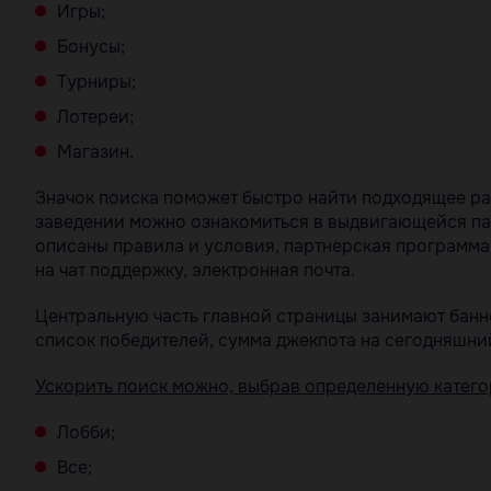
Игры;
Бонусы;
Турниры;
Лотереи;
Магазин.
Значок поиска поможет быстро найти подходящее р
заведении можно ознакомиться в выдвигающейся пан
описаны правила и условия, партнерская программа
на чат поддержку, электронная почта.
Центральную часть главной страницы занимают бан
список победителей, сумма джекпота на сегодняшний
Ускорить поиск можно, выбрав определенную катего
Лобби;
Все;