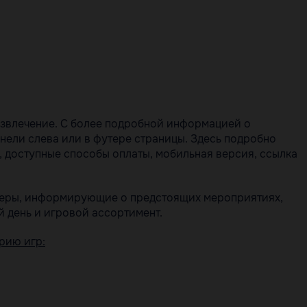
азвлечение. С более подробной информацией о
ели слева или в футере страницы. Здесь подробно
, доступные способы оплаты, мобильная версия, ссылка
неры, информирующие о предстоящих мероприятиях,
 день и игровой ассортимент.
рию игр: