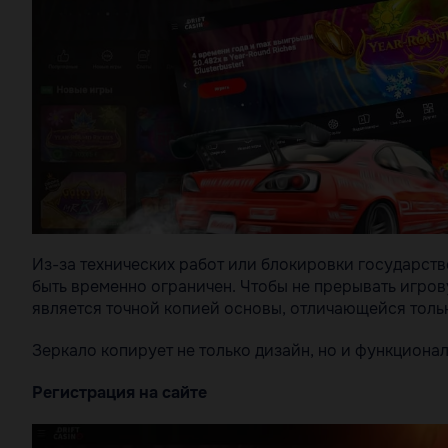
Из-за технических работ или блокировки государст
быть временно ограничен. Чтобы не прерывать игров
является точной копией основы, отличающейся толь
Зеркало копирует не только дизайн, но и функционал
Регистрация на сайте