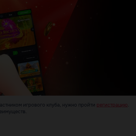
частником игрового клуба, нужно пройти
регистрацию
.
реимуществ.