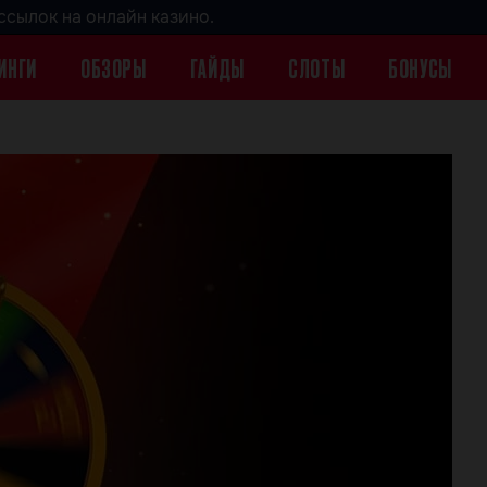
ссылок на онлайн казино.
ИНГИ
ОБЗОРЫ
ГАЙДЫ
СЛОТЫ
БОНУСЫ